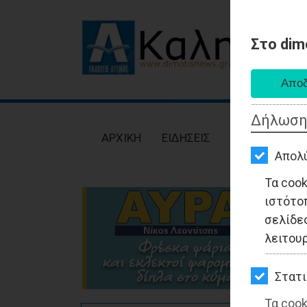
Στο dim
AΡΧΙΚΗ
ΕΙΔΗΣΕΙΣ
Δήλωση
ΠΟΛΙΤΙΚΗ
AΡΧΙΚΗ
ΕΙΔΗΣΕΙΣ
ΠΟΛΙΤΙΚΗ
ΤΟΠΙΚΗ
Απολ
ΑΥΤΟΔΙΟΙΚΗΣΗ
Τα coo
ιστότο
ΟΙΚΟΝΟΜΙΑ
σελίδες
ΑΘΛΗΤΙΣΜΟΣ
λειτου
ΠΟΛΙΤΙΣΜΟΣ
Στατι
ΣΠΙΤΙ-
Τα cook