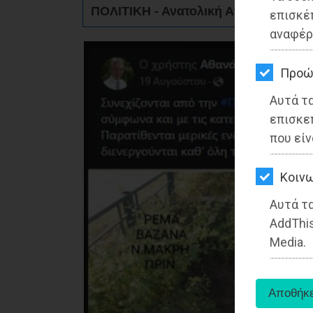
ΚΗΠΟΣ
ΠΟΛΙΤΙΚΗ - Ανατολική Αττική
επισκέ
αναφέρ
ΥΓΕΙΑ
LIFESTYLE
Προώ
Αυτά τ
ΤΑΞΙΔΙΑ
επισκε
ΕΞΟΔΟΣ
που είν
ΠΕΡΙΒΑΛΛΟΝ
Kοινω
ΚΑΤΟΙΚΙΔΙΟ
Αυτά τα
AddThis
ΑΓΓΕΛΙΕΣ
Media.
ΕΦΗΜΕΡΙΔΕΣ
OΔΗΓΟΣ