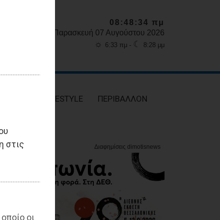
08:48:35 πμ
Παρασκευή 07 Αυγούστου 2026
☼
☾
6:33 πμ -
8:28 μμ
ΥΓΕΙΑ
LIFESTYLE
ΠΕΡΙΒΑΛΛΟΝ
ου
η στις
 οποίο οι