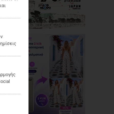
και
ων
ημίσεις
αρμογής
ocial