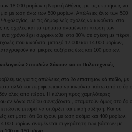
 των 18.000 μορίων η Νομική Αθήνας, με τις εκτιμήσεις να
, μια μείωση άνω των 500 μορίων. Απώλειες άνω των 500
Ψυχολογίας, με τις δημοφιλείς σχολές να κινούνται στα
ες τις σχολές και τα τμήματα αναμένεται πτώση των
 ένα χρόνο έχει συρρικνωθεί στο 80% σε σχέση με πέρσι.
σχολές που κινούνται μεταξύ 12.000 και 14.000 μορίων,
αταγραφούν και μικρές αυξήσεις έως και 100 μορίων.
χνολογικών Σπουδών Χάνουν και οι Πολυτεχνικές
ροβλέψεις για τις απώλειες στο 2ο επιστημονικό πεδίο, με
ματα αλλά και περιφερειακά να κινούνται κάτω από το όρι
εδόν όλες από πέρσι. Η κύλιση προς χαμηλότερες
του εν λόγω πεδίου συνεχίζονται, σταματούν όμως στο όρι
ριπτώσεις μπορεί να υπάρξει και μικρή αύξηση. Και σε
ς εκτιμάται ότι θα έχουν μείωση ακόμα και 400 μορίων,
ι 14.000 μορίων αναμένεται συγκράτηση των βάσεων με
α 100 με 150 μόρια.