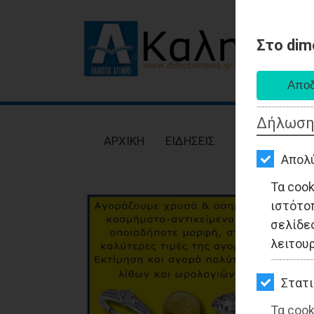
Στο dim
AΡΧΙΚΗ
ΕΙΔΗΣΕΙΣ
Δήλωση
ΠΟΛΙΤΙΚΗ
AΡΧΙΚΗ
ΕΙΔΗΣΕΙΣ
ΠΟΛΙΤΙΚΗ
ΤΟΠΙΚΗ
Απολ
ΑΥΤΟΔΙΟΙΚΗΣΗ
Τα coo
ιστότο
ΟΙΚΟΝΟΜΙΑ
σελίδες
ΑΘΛΗΤΙΣΜΟΣ
λειτου
ΠΟΛΙΤΙΣΜΟΣ
Στατι
ΣΠΙΤΙ-
Τα cook