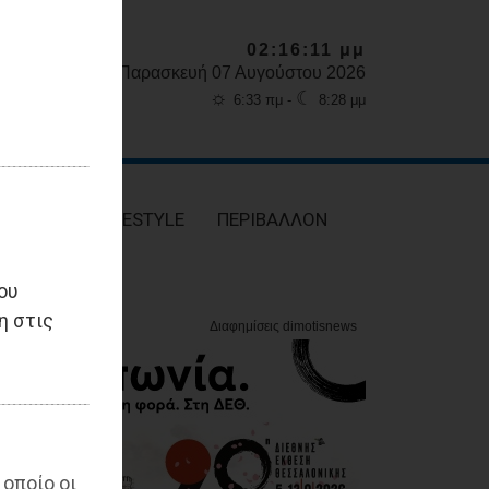
02:16:12 μμ
Παρασκευή 07 Αυγούστου 2026
☼
☾
6:33 πμ -
8:28 μμ
ΥΓΕΙΑ
LIFESTYLE
ΠΕΡΙΒΑΛΛΟΝ
ου
η στις
 οποίο οι