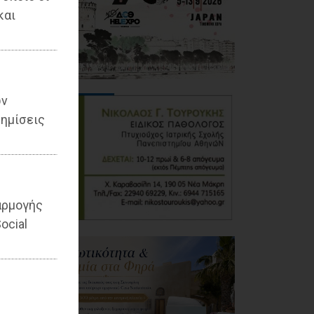
και
ων
ημίσεις
αρμογής
ocial