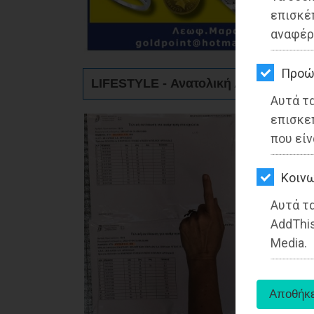
ΚΗΠΟΣ
επισκέ
αναφέρ
ΥΓΕΙΑ
LIFESTYLE
Προώ
LIFESTYLE - Ανατολική Αττική
Αυτά τ
ΤΑΞΙΔΙΑ
επισκε
ΕΞΟΔΟΣ
που είν
ΠΕΡΙΒΑΛΛΟΝ
Kοινω
ΚΑΤΟΙΚΙΔΙΟ
Αυτά τα
AddThis
ΑΓΓΕΛΙΕΣ
Media.
ΕΦΗΜΕΡΙΔΕΣ
OΔΗΓΟΣ