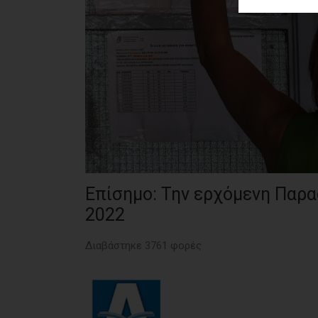
ΑΓΟΡΑΣ
ΨΙΘΥΡΟΙ
ΑΠΟΣΤΟΛΗ
ΑΡΘΡΩΝ
Επίσημο: Την ερχόμενη Παρασ
2022
Διαβάστηκε 3761 φορές