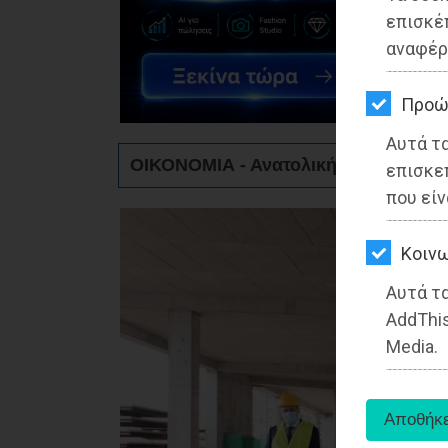
ΚΗΠΟΣ
επισκέ
αναφέρ
ΥΓΕΙΑ
LIFESTYLE
Προώ
Αυτά τ
ΤΑΞΙΔΙΑ
ΟΙΚΟΝΟΜΙΑ - Ανατολική Αττική
επισκε
ΕΞΟΔΟΣ
που είν
ΠΕΡΙΒΑΛΛΟΝ
Kοινω
ΚΑΤΟΙΚΙΔΙΟ
Αυτά τα
AddThis
ΑΓΓΕΛΙΕΣ
Media.
ΕΦΗΜΕΡΙΔΕΣ
OΔΗΓΟΣ