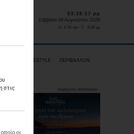
03:39:18 μμ
Σάββατο 08 Αυγούστου 2026
☼
☾
6:34 πμ -
8:26 μμ
ΥΓΕΙΑ
LIFESTYLE
ΠΕΡΙΒΑΛΛΟΝ
ου
η στις
 οποίο οι