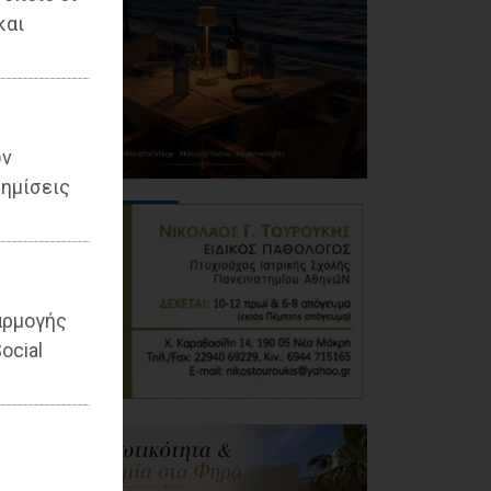
και
ων
ημίσεις
αρμογής
ocial