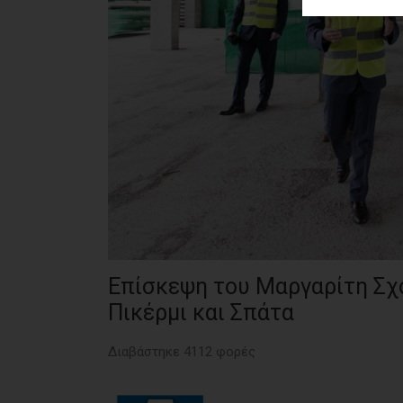
ΑΓΟΡΑΣ
ΨΙΘΥΡΟΙ
ΑΠΟΣΤΟΛΗ
ΑΡΘΡΩΝ
Επίσκεψη του Μαργαρίτη Σχο
Πικέρμι και Σπάτα
Διαβάστηκε 4112 φορές