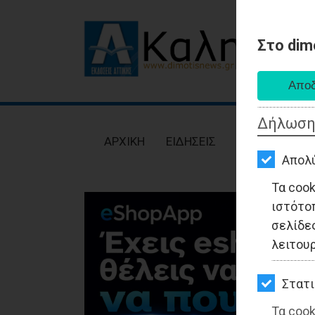
Στο dim
AΡΧΙΚΗ
ΕΙΔΗΣΕΙΣ
Δήλωση
ΠΟΛΙΤΙΚΗ
AΡΧΙΚΗ
ΕΙΔΗΣΕΙΣ
ΠΟΛΙΤΙΚΗ
ΤΟΠΙΚΗ
Απολ
ΑΥΤΟΔΙΟΙΚΗΣΗ
Τα coo
ιστότο
ΟΙΚΟΝΟΜΙΑ
σελίδες
ΑΘΛΗΤΙΣΜΟΣ
λειτου
ΠΟΛΙΤΙΣΜΟΣ
Στατι
ΣΠΙΤΙ-
Τα cook