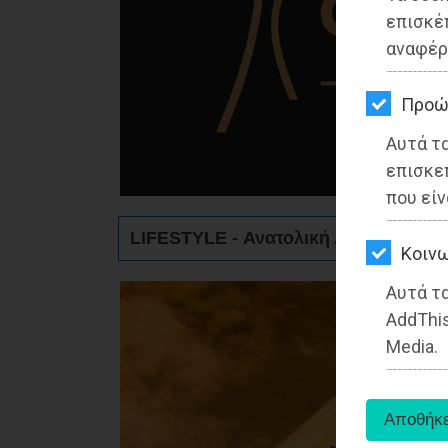
ΚΗΠΟΣ
επισκέ
αναφέρ
ΥΓΕΙΑ
LIFESTYLE
Προώ
Αυτά τ
ΤΑΞΙΔΙΑ
επισκε
ΕΞΟΔΟΣ
που είν
LIFESTYLE - Ανατολική Αττική
ΠΕΡΙΒΑΛΛΟΝ
Kοινω
ΚΑΤΟΙΚΙΔΙΟ
Αυτά τα
AddThis
ΑΓΓΕΛΙΕΣ
Media.
ΕΦΗΜΕΡΙΔΕΣ
OΔΗΓΟΣ