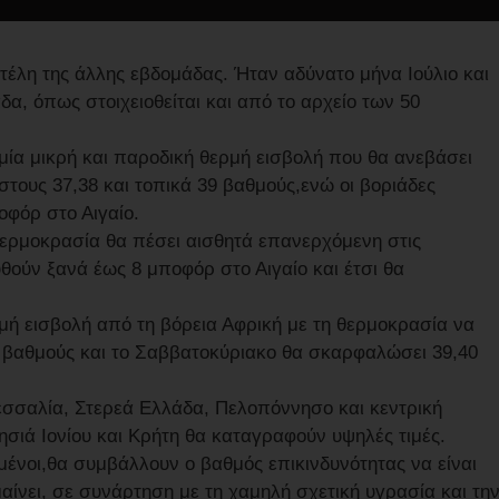
τέλη της άλλης εβδομάδας. Ήταν αδύνατο μήνα Ιούλιο και
, όπως στοιχειοθείται και από το αρχείο των 50
μία μικρή και παροδική θερμή εισβολή που θα ανεβάσει
τους 37,38 και τοπικά 39 βαθμούς,ενώ οι βοριάδες
οφόρ στο Αιγαίο.
θερμοκρασία θα πέσει αισθητά επανερχόμενη στις
υθούν ξανά έως 8 μποφόρ στο Αιγαίο και έτσι θα
μή εισβολή από τη βόρεια Αφρική με τη θερμοκρασία να
9 βαθμούς και το Σαββατοκύριακο θα σκαρφαλώσει 39,40
εσσαλία, Στερεά Ελλάδα, Πελοπόννησο και κεντρική
σιά Ιονίου και Κρήτη θα καταγραφούν υψηλές τιμές.
ένοι,θα συμβάλλουν ο βαθμός επικινδυνότητας να είναι
αίνει, σε συνάρτηση με τη χαμηλή σχετική υγρασία και τη