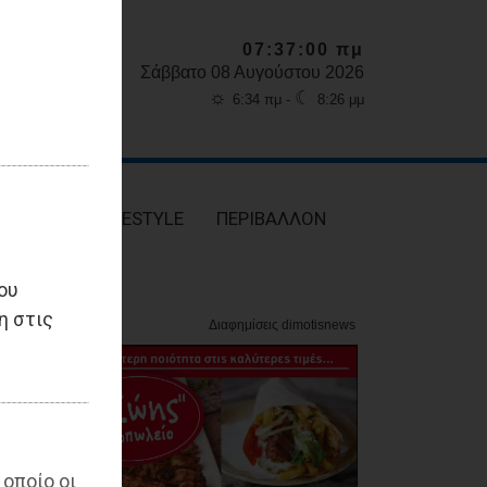
07:37:01 πμ
Σάββατο 08 Αυγούστου 2026
☼
☾
6:34 πμ -
8:26 μμ
ΥΓΕΙΑ
LIFESTYLE
ΠΕΡΙΒΑΛΛΟΝ
ου
η στις
 οποίο οι