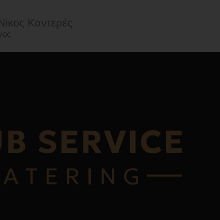
Νίκος Καντερές
γος