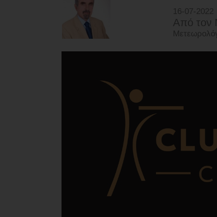
16-07-2022
Από τoν 
Μετεωρολό