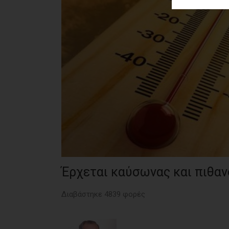
ΑΓΟΡΑΣ
ΨΙΘΥΡΟΙ
ΑΠΟΣΤΟΛΗ
ΑΡΘΡΩΝ
Έρχεται καύσωνας και πιθα
Διαβάστηκε 4839 φορές