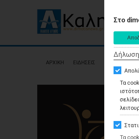
Στο dim
AΡΧΙΚΗ
ΕΙΔΗΣΕΙΣ
Δήλωση
ΠΟΛΙΤΙΚΗ
AΡΧΙΚΗ
ΕΙΔΗΣΕΙΣ
ΠΟΛΙΤΙΚΗ
ΤΟΠΙΚΗ
Απολ
ΑΥΤΟΔΙΟΙΚΗΣΗ
Τα coo
ιστότο
ΟΙΚΟΝΟΜΙΑ
σελίδες
ΑΘΛΗΤΙΣΜΟΣ
λειτου
ΠΟΛΙΤΙΣΜΟΣ
Στατι
ΣΠΙΤΙ-
Τα cook