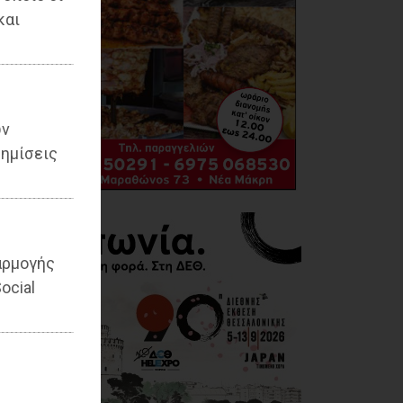
και
ων
ημίσεις
αρμογής
ocial