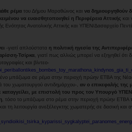
κάθε ρέμα
του Δήμου Μαραθώνος και
να δημιουργηθούν 
ειμένου να ευαισθητοποιηθεί η Περιφέρεια Αττικής
και
ς Ενότητας Ανατολικής Αττικής και ΥΠΕΝ/Δασαρχείο Πεντ
ει
-γιατί απλούστατα
η πολιτική ηγεσία της Αντιπεριφέρε
παρίσση-Τσίρκα
, γιατί πως αλλιώς μπορεί να εξηγηθεί ότι 
τογραφίες και βίντεο-
_oi_periballontikes_bombes_toy_marathona_kindynos_gia_ti_
αμένο μπάζωμα σε ρέμα στην περιοχή πρώην ΕΤΒΑ της Νέ
ά του χωματουργού αντιδημάρχου-,
αν ο επικεφαλής της 
 καταγγείλει, με επιστολή του προς τον Υπουργό ΥΠΕΝ
η
, τόσο το μπάζωμα στο ρέμα στην περιοχή πρώην ΕΤΒΑ 
αι τη λειτουργία ανεξέλεγκτης χωματερής σε δασική και 
syndioikisi_tsirka_kyparissi_sygkalyptei_paranomes_energ