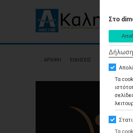
Στο dim
AΡΧΙΚΗ
ΕΙΔΗΣΕΙΣ
Δήλωση
ΠΟΛΙΤΙΚΗ
AΡΧΙΚΗ
ΕΙΔΗΣΕΙΣ
ΠΟΛΙΤΙΚΗ
ΤΟΠΙΚΗ
Απολ
ΑΥΤΟΔΙΟΙΚΗΣΗ
Τα coo
ιστότο
ΟΙΚΟΝΟΜΙΑ
σελίδες
ΑΘΛΗΤΙΣΜΟΣ
λειτου
ΠΟΛΙΤΙΣΜΟΣ
Στατι
ΣΠΙΤΙ-
Τα cook