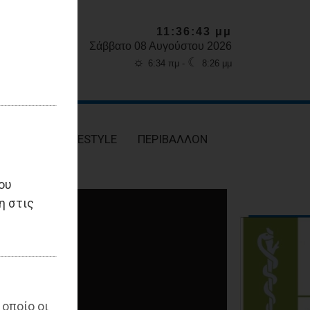
11:36:45 μμ
Σάββατο 08 Αυγούστου 2026
☼
☾
6:34 πμ -
8:26 μμ
ΥΓΕΙΑ
LIFESTYLE
ΠΕΡΙΒΑΛΛΟΝ
ου
η στις
 οποίο οι