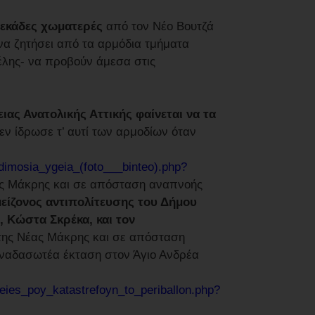
δεκάδες χωματερές
από τον Νέο Βουτζά
 να ζητήσει από τα αρμόδια τμήματα
έλης- να προβούν άμεσα στις
ιας Ανατολικής Αττικής φαίνεται να τα
δεν ίδρωσε τ’ αυτί των αρμοδίων όταν
dimosia_ygeia_(foto___binteo).php?
ας Μάκρης και σε απόσταση αναπνοής
μείζονος αντιπολίτευσης του Δήμου
, Κώστα Σκρέκα, και τον
της Νέας Μάκρης και σε απόσταση
αναδασωτέα έκταση στον Άγιο Ανδρέα
eies_poy_katastrefoyn_to_periballon.php?