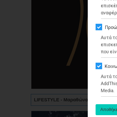
ΚΗΠΟΣ
επισκέ
αναφέρ
ΥΓΕΙΑ
LIFESTYLE
Προώ
Αυτά τ
ΤΑΞΙΔΙΑ
επισκε
ΕΞΟΔΟΣ
που είν
ΠΕΡΙΒΑΛΛΟΝ
Kοινω
ΚΑΤΟΙΚΙΔΙΟ
Αυτά τα
AddThis
ΑΓΓΕΛΙΕΣ
Media.
ΕΦΗΜΕΡΙΔΕΣ
LIFESTYLE - Μαραθώνας
OΔΗΓΟΣ