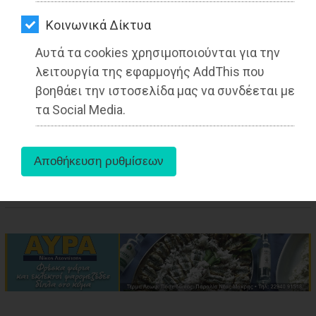
ΑΓΟΡΑΣ
Kοινωνικά Δίκτυα
ΨΙΘΥΡΟΙ
Αυτά τα cookies χρησιμοποιούνται για την
ΑΠΟΣΤΟΛΗ
λειτουργία της εφαρμογής AddThis που
ΑΡΘΡΩΝ
βοηθάει την ιστοσελίδα μας να συνδέεται με
aboutus
τα Social Media.
Πηγή:
https://www.airetos.gr/etisio-taktiko-synedrio-tis-kede-21-23-
noembrioy-sto-bolo.aspx?utm_source=new
Tags:
Ελλάδα
,
ΤΟΠΙΚΗ ΑΥΤΟΔΙΟΙΚΗΣΗ
,