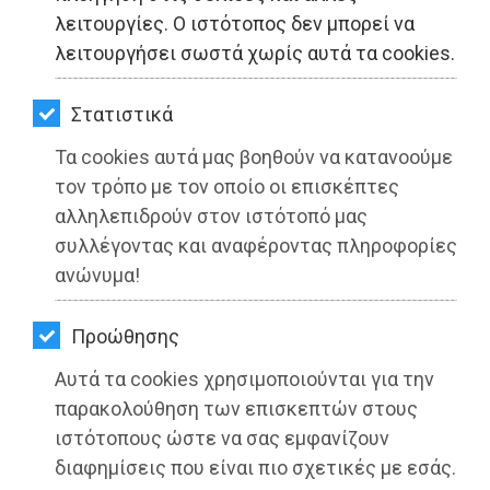
ΚΗΠΟΣ
λειτουργίες. Ο ιστότοπος δεν μπορεί να
λειτουργήσει σωστά χωρίς αυτά τα cookies.
ΥΓΕΙΑ
LIFESTYLE
Στατιστικά
Τα cookies αυτά μας βοηθούν να κατανοούμε
ΤΑΞΙΔΙΑ
Ετήσιο Τακτικό Συνέδριο της ΚΕΔΕ,
τον τρόπο με τον οποίο οι επισκέπτες
ΕΞΟΔΟΣ
21-23 Νοεμβρίου στον Βόλο
αλληλεπιδρούν στον ιστότοπό μας
συλλέγοντας και αναφέροντας πληροφορίες
ΠΕΡΙΒΑΛΛΟΝ
Διαβάστηκε 3262 φορές
ανώνυμα!
ΚΑΤΟΙΚΙΔΙΟ
Προώθησης
ΑΓΓΕΛΙΕΣ
Αυτά τα cookies χρησιμοποιούνται για την
27-05-2025
ΕΦΗΜΕΡΙΔΕΣ
παρακολούθηση των επισκεπτών στους
Από τo Dimotisnews
ιστότοπους ώστε να σας εμφανίζουν
OΔΗΓΟΣ
διαφημίσεις που είναι πιο σχετικές με εσάς.