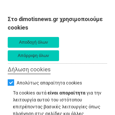
Στο dimotisnews.gr χρησιμοποιούμε
AΡΧΙΚΗ
cookies
Δευτέρα 10 Αυγούστου 2026
ΕΙΔΗΣΕΙΣ
Α. 6:36 πμ - Δ. 8:24 μμ
ΠΟΛΙΤΙΚΗ
ΤΟΠΙΚΗ
ΑΥΤΟΔΙΟΙΚΗΣΗ
Δήλωση cookies
ΟΙΚΟΝΟΜΙΑ
ΤΟΠΙΚΗ ΑΥΤΟΔΙΟΙΚΗΣΗ - Ελλάδα
Απολύτως απαραίτητα cookies
ΑΘΛΗΤΙΣΜΟΣ
Τα cookies αυτά
είναι απαραίτητα
για την
ΠΟΛΙΤΙΣΜΟΣ
λειτουργία αυτού του ιστότοπου
επιτρέποντας βασικές λειτουργίες όπως
ΣΠΙΤΙ-
πλοήγηση στις σελίδες και άλλες