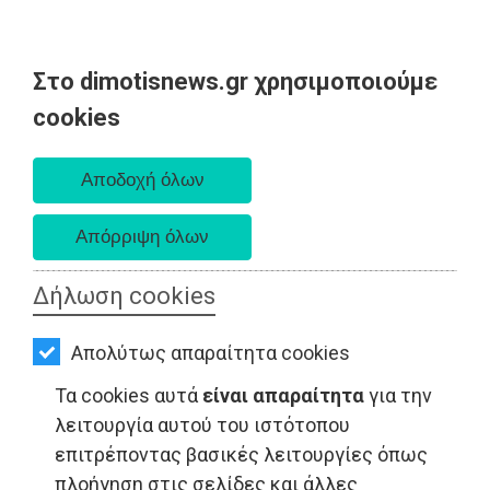
Στο dimotisnews.gr χρησιμοποιούμε
AΡΧΙΚΗ
cookies
Σάββατο 08 Αυγούστου 2026
ΕΙΔΗΣΕΙΣ
Α. 6:34 πμ - Δ. 8:26 μμ
ΠΟΛΙΤΙΚΗ
ΤΟΠΙΚΗ
ΑΥΤΟΔΙΟΙΚΗΣΗ
Δήλωση cookies
ΟΙΚΟΝΟΜΙΑ
Απολύτως απαραίτητα cookies
ΑΘΛΗΤΙΣΜΟΣ
Τα cookies αυτά
είναι απαραίτητα
για την
ΠΟΛΙΤΙΣΜΟΣ
λειτουργία αυτού του ιστότοπου
επιτρέποντας βασικές λειτουργίες όπως
ΤΟΠΙΚΗ ΑΥΤΟΔΙΟΙΚΗΣΗ - Ραφήνα
ΣΠΙΤΙ-
πλοήγηση στις σελίδες και άλλες