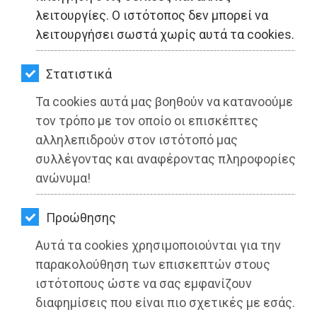
ΚΗΠΟΣ
λειτουργίες. Ο ιστότοπος δεν μπορεί να
λειτουργήσει σωστά χωρίς αυτά τα cookies.
ΥΓΕΙΑ
LIFESTYLE
Στατιστικά
Τα cookies αυτά μας βοηθούν να κατανοούμε
ΤΑΞΙΔΙΑ
τον τρόπο με τον οποίο οι επισκέπτες
ΕΞΟΔΟΣ
αλληλεπιδρούν στον ιστότοπό μας
Ευαχαριστήριο του Δήμου Ραφήνας-
συλλέγοντας και αναφέροντας πληροφορίες
ΠΕΡΙΒΑΛΛΟΝ
Πικερμίου σε επιχειρήσεις που
ανώνυμα!
στηρίζουν την Πολιτική Προστασία
ΚΑΤΟΙΚΙΔΙΟ
Προώθησης
ΑΓΓΕΛΙΕΣ
Διαβάστηκε 3365 φορές
Αυτά τα cookies χρησιμοποιούνται για την
ΕΦΗΜΕΡΙΔΕΣ
παρακολούθηση των επισκεπτών στους
ιστότοπους ώστε να σας εμφανίζουν
OΔΗΓΟΣ
διαφημίσεις που είναι πιο σχετικές με εσάς.
05-08-2021