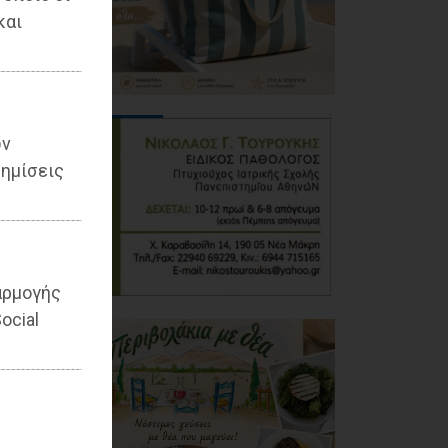
και
ων
ημίσεις
αρμογής
ocial