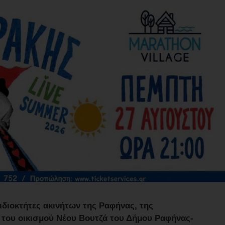
ιδιοκτήτες ακινήτων της Ραφήνας, της
 του οικισμού Νέου Βουτζά του Δήμου Ραφήνας-