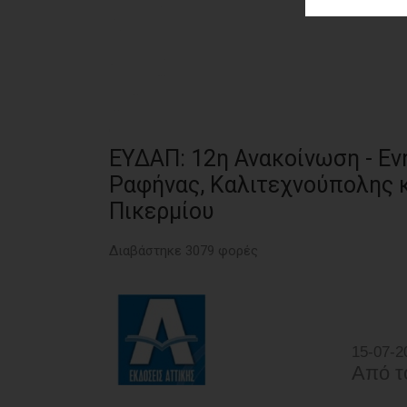
ΑΓΟΡΑΣ
ΨΙΘΥΡΟΙ
ΑΠΟΣΤΟΛΗ
ΑΡΘΡΩΝ
ΕΥΔΑΠ: 12η Ανακοίνωση - Εν
Ραφήνας, Καλιτεχνούπολης 
Πικερμίου
Διαβάστηκε 3079 φορές
15-07-2
Από τ