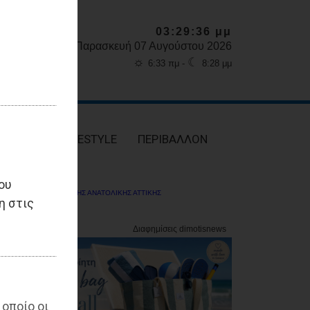
03:29:38 μμ
Παρασκευή 07 Αυγούστου 2026
☼
☾
6:33 πμ -
8:28 μμ
ΥΓΕΙΑ
LIFESTYLE
ΠΕΡΙΒΑΛΛΟΝ
ου
ΔΗΜΟΤΗΣ ΑΝΑΤΟΛΙΚΗΣ ΑΤΤΙΚΗΣ
η στις
 οποίο οι