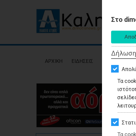
Στο dim
AΡΧΙΚΗ
ΕΙΔΗΣΕΙΣ
Δήλωση
ΠΟΛΙΤΙΚΗ
AΡΧΙΚΗ
ΕΙΔΗΣΕΙΣ
ΠΟΛΙΤΙΚΗ
ΤΟΠΙΚΗ
Απολ
ΑΥΤΟΔΙΟΙΚΗΣΗ
Τα coo
ιστότο
ΟΙΚΟΝΟΜΙΑ
σελίδες
ΑΘΛΗΤΙΣΜΟΣ
λειτου
ΠΟΛΙΤΙΣΜΟΣ
Στατι
ΣΠΙΤΙ-
Τα cook