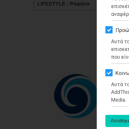
LIFESTYLE - Ραφήνα
ΚΗΠΟΣ
επισκέ
αναφέρ
ΥΓΕΙΑ
LIFESTYLE
Προώ
Αυτά τ
ΤΑΞΙΔΙΑ
επισκε
ΕΞΟΔΟΣ
που είν
ΠΕΡΙΒΑΛΛΟΝ
Kοινω
ΚΑΤΟΙΚΙΔΙΟ
Αυτά τα
AddThis
ΑΓΓΕΛΙΕΣ
Media.
ΕΦΗΜΕΡΙΔΕΣ
OΔΗΓΟΣ