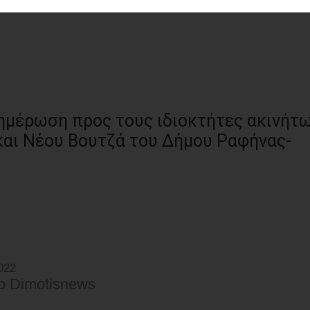
ημέρωση προς τους ιδιοκτήτες ακινήτ
και Νέου Βουτζά του Δήμου Ραφήνας-
022
o Dimotisnews