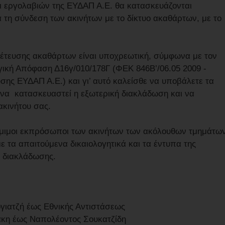
ξει εργολαβιών της ΕΥΔΑΠ Α.Ε. θα κατασκευάζονται
 τη σύνδεση των ακινήτων με το δίκτυο ακαθάρτων, με το
χέτευσης ακαθάρτων είναι υποχρεωτική, σύμφωνα με τον
γική Απόφαση Δ16γ/010/178Γ (ΦΕΚ 846Β’/06.05 2009 -
σης ΕΥΔΑΠ Α.Ε.) και γι’ αυτό καλείσθε να υποβάλετε τα
 να κατασκευαστεί η εξωτερική διακλάδωση και να
ακινήτου σας.
ι νόμιμοι εκπρόσωποι των ακινήτων των ακόλουθων τμημάτω
 τα απαιτούμενα δικαιολογητικά και τα έντυπα της
ς διακλάδωσης.
γιατζή έως Εθνικής Αντιστάσεως
κη έως Ναπολέοντος Σουκατζίδη