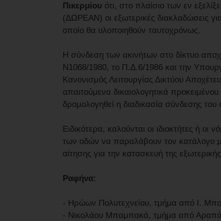
Πικερμίου
ότι, στο πλαίσιο των εν εξελί
(ΔΩΡΕΑΝ) οι εξωτερικές διακλαδώσεις για
οποίο θα υλοποιηθούν ταυτοχρόνως.
Η σύνδεση των ακινήτων στο δίκτυο απο
Ν1068/1980, το Π.Δ.6/1986 και την Υπουρ
Κανονισμός Λειτουργίας Δικτύου Αποχέτευ
απαιτούμενα δικαιολογητικά προκειμένου
δρομολογηθεί η διαδικασία σύνδεσης του 
Ειδικότερα, καλούνται οι ιδιοκτήτες ή ο
των οδών να παραλάβουν τον κατάλογο με
αίτησης για την κατασκευή της εξωτερική
Ραφήνα:
- Ηρώων Πολυτεχνείου, τμήμα από Ι. Μπο
- Νικολάου Μπαμπακά, τμήμα από Αραπά