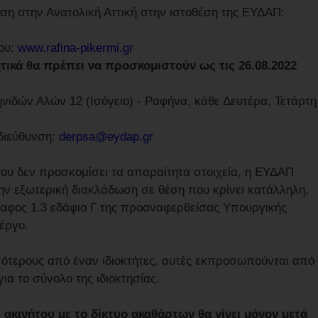
ση στην Ανατολική Αττική στην ιστοθέση της ΕΥΔΑΠ:
ου:
www.rafina-pikermi.gr
ητικά θα πρέπει να προσκομιστούν ως τις 26.08.2022
νιδών Αλών 12 (Ισόγειο) - Ραφήνα, κάθε Δευτέρα, Τετάρτη
διεύθυνση:
derpsa@eydap.gr
του δεν προσκομίσει τα απαραίτητα στοιχεία, η ΕΥΔΑΠ
ην εξωτερική διακλάδωση σε θέση που κρίνει κατάλληλη,
αφος 1.3 εδάφιο Γ της προαναφερθείσας Υπουργικής
 έργο.
ότερους από έναν ιδιοκτήτες, αυτές εκπροσωπούνται από
ια το σύνολο της ιδιοκτησίας.
 ακινήτου με το δίκτυο ακαθάρτων θα γίνει μόνον μετά