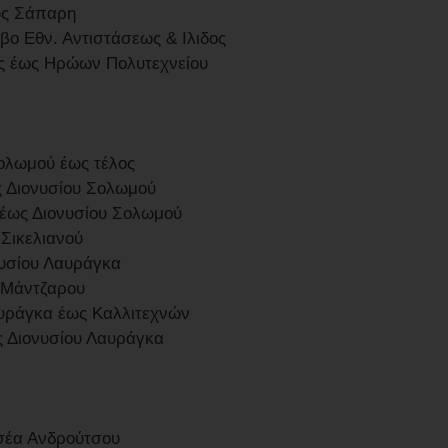
ως Σάπαρη
βο Εθν. Αντιστάσεως & Ιλιδος
ς έως Ηρώων Πολυτεχνείου
ολωμού έως τέλος
 Διονυσίου Σολωμού
 έως Διονυσίου Σολωμού
 Σικελιανού
νυσίου Λαυράγκα
. Μάντζαρου
αυράγκα έως Καλλιτεχνών
ς Διονυσίου Λαυράγκα
σέα Ανδρούτσου