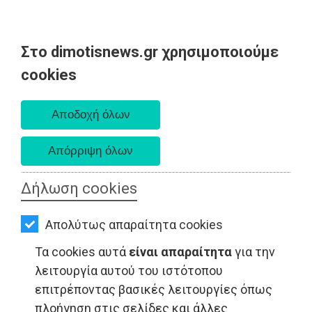
Στο dimotisnews.gr χρησιμοποιούμε
AΡΧΙΚΗ
cookies
Πέμπτη 06 Αυγούστου 2026
ΕΙΔΗΣΕΙΣ
Α. 6:33 πμ - Δ. 8:29 μμ
ΠΟΛΙΤΙΚΗ
ΤΟΠΙΚΗ
ΑΥΤΟΔΙΟΙΚΗΣΗ
Δήλωση cookies
ΟΙΚΟΝΟΜΙΑ
Απολύτως απαραίτητα cookies
ΑΘΛΗΤΙΣΜΟΣ
Τα cookies αυτά
είναι απαραίτητα
για την
LIFESTYLE - Ανατολική Αττική
ΠΟΛΙΤΙΣΜΟΣ
λειτουργία αυτού του ιστότοπου
επιτρέποντας βασικές λειτουργίες όπως
ΣΠΙΤΙ-
πλοήγηση στις σελίδες και άλλες