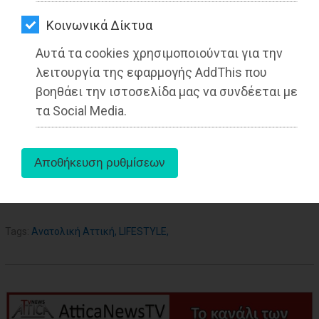
ΑΓΟΡΑΣ
Kοινωνικά Δίκτυα
ΨΙΘΥΡΟΙ
Αυτά τα cookies χρησιμοποιούνται για την
27-05-2025
ΑΠΟΣΤΟΛΗ
Από τo Dimotisnews
λειτουργία της εφαρμογής AddThis που
ΑΡΘΡΩΝ
βοηθάει την ιστοσελίδα μας να συνδέεται με
τα Social Media.
aboutus
Tags:
Ανατολική Αττική
,
LIFESTYLE
,