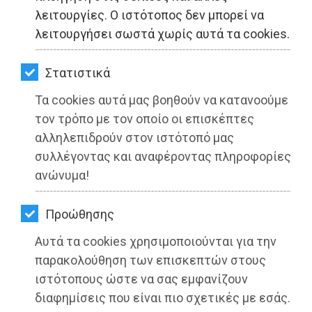
ΚΗΠΟΣ
λειτουργίες. Ο ιστότοπος δεν μπορεί να
λειτουργήσει σωστά χωρίς αυτά τα cookies.
ΥΓΕΙΑ
LIFESTYLE
Στατιστικά
Τα cookies αυτά μας βοηθούν να κατανοούμε
ΤΑΞΙΔΙΑ
τον τρόπο με τον οποίο οι επισκέπτες
ΕΞΟΔΟΣ
αλληλεπιδρούν στον ιστότοπό μας
συλλέγοντας και αναφέροντας πληροφορίες
ΠΕΡΙΒΑΛΛΟΝ
ανώνυμα!
ΕΥΔΑΠ: 15η Ανακοίνωση - ενημέρωση
ΚΑΤΟΙΚΙΔΙΟ
Προώθησης
των ιδιοκτητών ακινήτων στις
ΑΓΓΕΛΙΕΣ
περιοχές Ραφήνα, Καλλιτεχνούπολη
Αυτά τα cookies χρησιμοποιούνται για την
και Νέος Βουτζάς
ΕΦΗΜΕΡΙΔΕΣ
παρακολούθηση των επισκεπτών στους
ιστότοπους ώστε να σας εμφανίζουν
Διαβάστηκε 3574 φορές
OΔΗΓΟΣ
διαφημίσεις που είναι πιο σχετικές με εσάς.