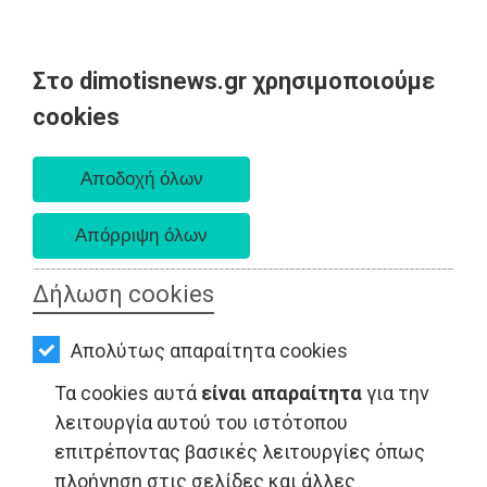
Στο dimotisnews.gr χρησιμοποιούμε
AΡΧΙΚΗ
cookies
Σάββατο 08 Αυγούστου 2026
ΕΙΔΗΣΕΙΣ
Α. 6:34 πμ - Δ. 8:26 μμ
ΠΟΛΙΤΙΚΗ
ΤΟΠΙΚΗ
ΑΥΤΟΔΙΟΙΚΗΣΗ
Δήλωση cookies
LIFESTYLE - Παλλήνη
ΟΙΚΟΝΟΜΙΑ
Απολύτως απαραίτητα cookies
ΑΘΛΗΤΙΣΜΟΣ
Τα cookies αυτά
είναι απαραίτητα
για την
ΠΟΛΙΤΙΣΜΟΣ
λειτουργία αυτού του ιστότοπου
επιτρέποντας βασικές λειτουργίες όπως
ΣΠΙΤΙ-
πλοήγηση στις σελίδες και άλλες