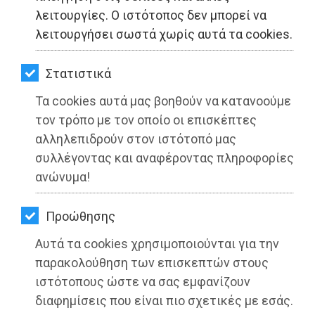
ΚΗΠΟΣ
λειτουργίες. Ο ιστότοπος δεν μπορεί να
λειτουργήσει σωστά χωρίς αυτά τα cookies.
ΥΓΕΙΑ
LIFESTYLE
Στατιστικά
ΕΥΔΑΠ: 6η Ανακοίνωση - ενημέρωση
Τα cookies αυτά μας βοηθούν να κατανοούμε
ΤΑΞΙΔΙΑ
των ιδιοκτητών ακινήτων Δήμου
τον τρόπο με τον οποίο οι επισκέπτες
Παλλήνης
ΕΞΟΔΟΣ
αλληλεπιδρούν στον ιστότοπό μας
συλλέγοντας και αναφέροντας πληροφορίες
ΠΕΡΙΒΑΛΛΟΝ
Διαβάστηκε 3807 φορές
ανώνυμα!
ΚΑΤΟΙΚΙΔΙΟ
Προώθησης
ΑΓΓΕΛΙΕΣ
Αυτά τα cookies χρησιμοποιούνται για την
27-05-2025
Από τo Dimotisnews
ΕΦΗΜΕΡΙΔΕΣ
παρακολούθηση των επισκεπτών στους
ιστότοπους ώστε να σας εμφανίζουν
OΔΗΓΟΣ
διαφημίσεις που είναι πιο σχετικές με εσάς.