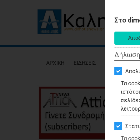
Στο dim
AΡΧΙΚΗ
ΕΙΔΗΣΕΙΣ
Δήλωση
ΠΟΛΙΤΙΚΗ
AΡΧΙΚΗ
ΕΙΔΗΣΕΙΣ
ΠΟΛΙΤΙΚΗ
ΤΟΠΙΚΗ
Απολ
ΑΥΤΟΔΙΟΙΚΗΣΗ
Τα coo
ιστότο
ΟΙΚΟΝΟΜΙΑ
σελίδες
ΑΘΛΗΤΙΣΜΟΣ
λειτου
ΠΟΛΙΤΙΣΜΟΣ
Στατι
ΣΠΙΤΙ-
Τα cook