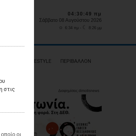
04:30:50 πμ
Σάββατο 08 Αυγούστου 2026
☼
☾
6:34 πμ -
8:26 μμ
ΥΓΕΙΑ
LIFESTYLE
ΠΕΡΙΒΑΛΛΟΝ
ου
η στις
 οποίο οι