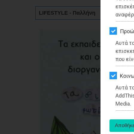
ΚΗΠΟΣ
επισκέ
LIFESTYLE - Παλλήνη
αναφέρ
ΥΓΕΙΑ
LIFESTYLE
Προώ
Αυτά τ
ΤΑΞΙΔΙΑ
επισκε
ΕΞΟΔΟΣ
που είν
ΠΕΡΙΒΑΛΛΟΝ
Kοινω
ΚΑΤΟΙΚΙΔΙΟ
Αυτά τα
AddThis
ΑΓΓΕΛΙΕΣ
Media.
ΕΦΗΜΕΡΙΔΕΣ
OΔΗΓΟΣ