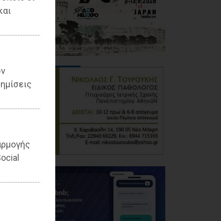
και
ων
ημίσεις
αρμογής
ocial