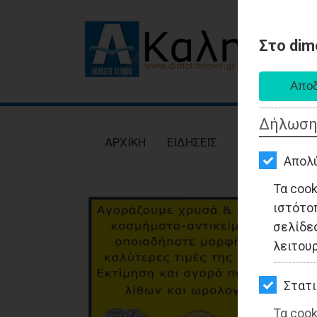
Στο dim
AΡΧΙΚΗ
ΕΙΔΗΣΕΙΣ
Δήλωση
ΠΟΛΙΤΙΚΗ
AΡΧΙΚΗ
ΕΙΔΗΣΕΙΣ
ΠΟΛΙΤΙΚΗ
ΤΟΠΙΚΗ
Απολ
ΑΥΤΟΔΙΟΙΚΗΣΗ
Τα coo
ιστότο
ΟΙΚΟΝΟΜΙΑ
σελίδες
ΑΘΛΗΤΙΣΜΟΣ
λειτου
ΠΟΛΙΤΙΣΜΟΣ
Στατι
ΣΠΙΤΙ-
Τα cook