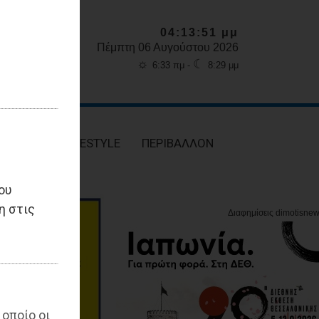
04:13:53 μμ
Πέμπτη 06 Αυγούστου 2026
☼
☾
6:33 πμ -
8:29 μμ
ΥΓΕΙΑ
LIFESTYLE
ΠΕΡΙΒΑΛΛΟΝ
ου
η στις
 οποίο οι