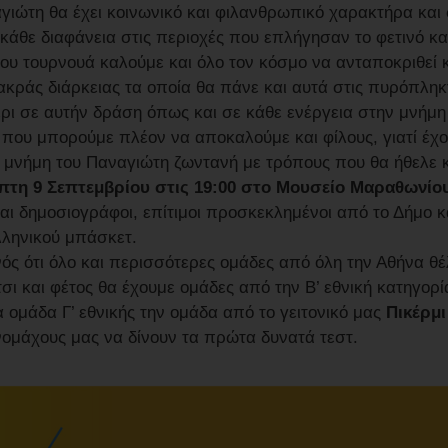
γιώτη θα έχει κοινωνικό και φιλανθρωπικό χαρακτήρα και 
κάθε διαφάνεια στις περιοχές που επλήγησαν το φετινό κα
του τουρνουά καλούμε και όλο τον κόσμο να ανταποκριθεί κ
κράς διάρκειας τα οποία θα πάνε και αυτά στις πυρόπληκ
ρι σε αυτήν δράση όπως και σε κάθε ενέργεια στην μνήμη
 που μπορούμε πλέον να αποκαλούμε και φίλους, γιατί έχο
μνήμη του Παναγιώτη ζωντανή με τρόπους που θα ήθελε κα
πτη 9 Σεπτεμβρίου στις 19:00 στο Μουσείο Μαραθωνίο
ι δημοσιογράφοι, επίτιμοι προσκεκλημένοι από το Δήμο κα
λληνικού μπάσκετ.
νός ότι όλο και περισσότερες ομάδες από όλη την Αθήνα θ
σι και φέτος θα έχουμε ομάδες από την Β’ εθνική κατηγορί
α ομάδα Γ’ εθνικής την ομάδα από το γειτονικό μας
Πικέρμι
ομάχους μας να δίνουν τα πρώτα δυνατά τεστ.