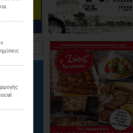
και
ων
ημίσεις
αρμογής
ocial