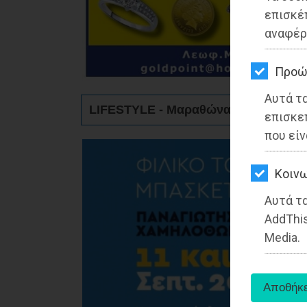
ΚΗΠΟΣ
επισκέ
αναφέρ
ΥΓΕΙΑ
LIFESTYLE
Προώ
Αυτά τ
ΤΑΞΙΔΙΑ
LIFESTYLE - Μαραθώνας
επισκε
ΕΞΟΔΟΣ
που είν
ΠΕΡΙΒΑΛΛΟΝ
Kοινω
ΚΑΤΟΙΚΙΔΙΟ
Αυτά τα
AddThis
ΑΓΓΕΛΙΕΣ
Media.
ΕΦΗΜΕΡΙΔΕΣ
OΔΗΓΟΣ