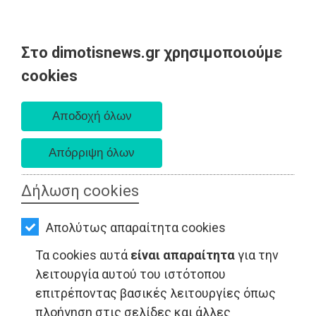
Στο dimotisnews.gr χρησιμοποιούμε
AΡΧΙΚΗ
cookies
Πέμπτη 06 Αυγούστου 2026
ΕΙΔΗΣΕΙΣ
Α. 6:33 πμ - Δ. 8:29 μμ
ΠΟΛΙΤΙΚΗ
ΤΟΠΙΚΗ
ΑΥΤΟΔΙΟΙΚΗΣΗ
Δήλωση cookies
ΟΙΚΟΝΟΜΙΑ
Απολύτως απαραίτητα cookies
ΑΘΛΗΤΙΣΜΟΣ
Τα cookies αυτά
είναι απαραίτητα
για την
ΠΟΛΙΤΙΣΜΟΣ
λειτουργία αυτού του ιστότοπου
επιτρέποντας βασικές λειτουργίες όπως
ΕΙΔΗΣΕΙΣ - Ραφήνα
ΣΠΙΤΙ-
πλοήγηση στις σελίδες και άλλες