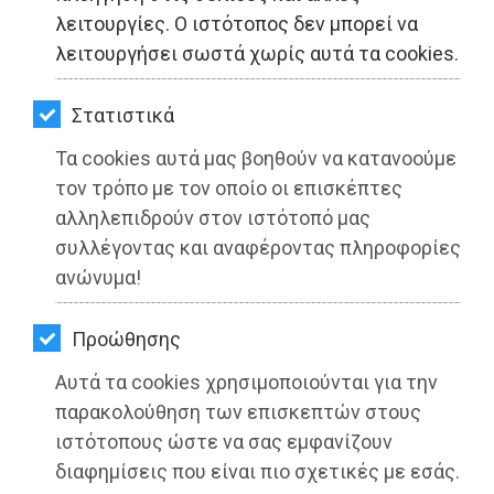
ΚΗΠΟΣ
λειτουργίες. Ο ιστότοπος δεν μπορεί να
λειτουργήσει σωστά χωρίς αυτά τα cookies.
ΥΓΕΙΑ
LIFESTYLE
Στατιστικά
Τα cookies αυτά μας βοηθούν να κατανοούμε
ΤΑΞΙΔΙΑ
τον τρόπο με τον οποίο οι επισκέπτες
ΕΞΟΔΟΣ
αλληλεπιδρούν στον ιστότοπό μας
Φιλοξενία προσφύγων από την
συλλέγοντας και αναφέροντας πληροφορίες
ΠΕΡΙΒΑΛΛΟΝ
Ουκρανία από τους Δήμους Ραφήνας-
ανώνυμα!
Πικερμίου και Ζωγράφου
ΚΑΤΟΙΚΙΔΙΟ
Προώθησης
ΑΓΓΕΛΙΕΣ
Διαβάστηκε 3770 φορές
Αυτά τα cookies χρησιμοποιούνται για την
ΕΦΗΜΕΡΙΔΕΣ
παρακολούθηση των επισκεπτών στους
ιστότοπους ώστε να σας εμφανίζουν
OΔΗΓΟΣ
04-03-2022
διαφημίσεις που είναι πιο σχετικές με εσάς.
Από την Ειρήνη Δελακά