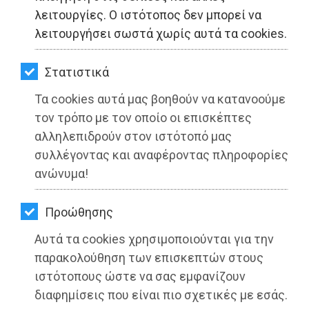
ΚΗΠΟΣ
λειτουργίες. Ο ιστότοπος δεν μπορεί να
λειτουργήσει σωστά χωρίς αυτά τα cookies.
ΥΓΕΙΑ
LIFESTYLE
Στατιστικά
Τα cookies αυτά μας βοηθούν να κατανοούμε
ΤΑΞΙΔΙΑ
τον τρόπο με τον οποίο οι επισκέπτες
ΕΞΟΔΟΣ
αλληλεπιδρούν στον ιστότοπό μας
Φωτιά στην Πεντέλη: Βίντεο -
συλλέγοντας και αναφέροντας πληροφορίες
ντοκουμέντο για εμπρησμό
ΠΕΡΙΒΑΛΛΟΝ
ανώνυμα!
Διαβάστηκε 2407 φορές
ΚΑΤΟΙΚΙΔΙΟ
Προώθησης
ΑΓΓΕΛΙΕΣ
Αυτά τα cookies χρησιμοποιούνται για την
ΕΦΗΜΕΡΙΔΕΣ
παρακολούθηση των επισκεπτών στους
21-07-2022
ιστότοπους ώστε να σας εμφανίζουν
Από τo Dimotisnews
OΔΗΓΟΣ
διαφημίσεις που είναι πιο σχετικές με εσάς.