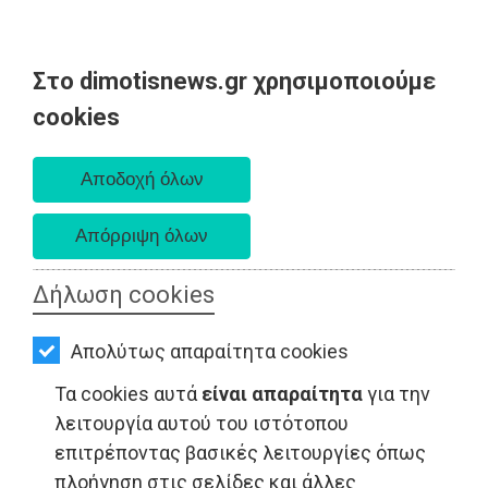
Στο dimotisnews.gr χρησιμοποιούμε
AΡΧΙΚΗ
cookies
Κυριακή 09 Αυγούστου 2026
ΕΙΔΗΣΕΙΣ
Α. 6:35 πμ - Δ. 8:25 μμ
ΠΟΛΙΤΙΚΗ
ΤΟΠΙΚΗ
ΑΥΤΟΔΙΟΙΚΗΣΗ
Δήλωση cookies
ΟΙΚΟΝΟΜΙΑ
LIFESTYLE - Ανατολική Αττική
Απολύτως απαραίτητα cookies
ΑΘΛΗΤΙΣΜΟΣ
Τα cookies αυτά
είναι απαραίτητα
για την
ΠΟΛΙΤΙΣΜΟΣ
λειτουργία αυτού του ιστότοπου
επιτρέποντας βασικές λειτουργίες όπως
ΣΠΙΤΙ-
πλοήγηση στις σελίδες και άλλες