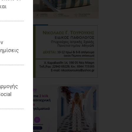
και
ων
ημίσεις
αρμογής
ocial