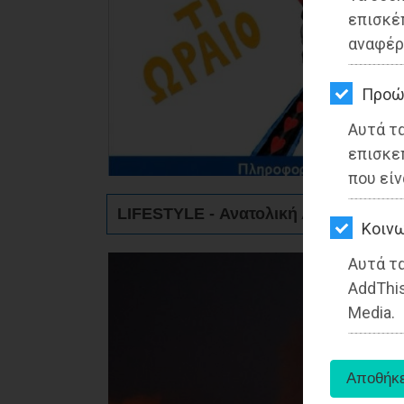
ΚΗΠΟΣ
επισκέ
αναφέρ
ΥΓΕΙΑ
LIFESTYLE
Προώ
Αυτά τ
ΤΑΞΙΔΙΑ
επισκε
ΕΞΟΔΟΣ
που είν
LIFESTYLE - Ανατολική Αττική
ΠΕΡΙΒΑΛΛΟΝ
Kοινω
ΚΑΤΟΙΚΙΔΙΟ
Αυτά τα
AddThis
ΑΓΓΕΛΙΕΣ
Media.
ΕΦΗΜΕΡΙΔΕΣ
OΔΗΓΟΣ