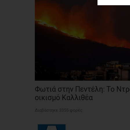
ΑΓΟΡΑΣ
ΨΙΘΥΡΟΙ
ΑΠΟΣΤΟΛΗ
ΑΡΘΡΩΝ
Φωτιά στην Πεντέλη: Το Ντρά
οικισμό Καλλιθέα
Διαβάστηκε 3355 φορές