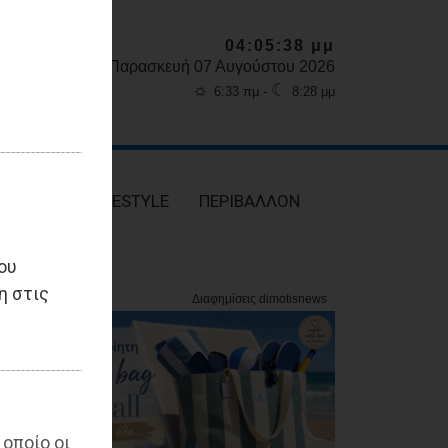
04:05:39 μμ
Παρασκευή 07 Αυγούστου 2026
☼
☾
6:33 πμ -
8:28 μμ
ΥΓΕΙΑ
LIFESTYLE
ΠΕΡΙΒΑΛΛΟΝ
ου
η στις
 οποίο οι