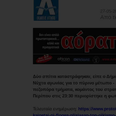
27-05-2
Από τ
Δύο σπίτια καταστράφηκαν, είπε ο Δή
Νύχτα αγωνίας για το πύρινο μέτωπο -
πεζοπόρα τμήματα, κομάντος του στρα
Περίπου στις 23:30 περιορίστηκε η φωτ
Τελευταία ενημέρωση:
https://www.protot
kaigetai-oi-floges-plisiasan-ton-oikismo-