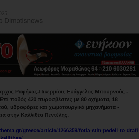
025
o Dimotisnews
μαρχος Ραφήνας-Πικερμίου, Ευάγγελος Μπουρνούς -
 Επί ποδός 420 πυροσβέστες με 80 οχήματα, 18
τού, υδροφόρες και χωματουργικά μηχανήματα -
ιά στην Καλλιθέα Πεντέλης.
hema.gr/greece/article/1266359/fotia-stin-pedeli-to-drafi
kallithea/