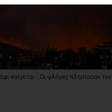
φι καίγεται - Οι φλόγες πλησίασαν τον