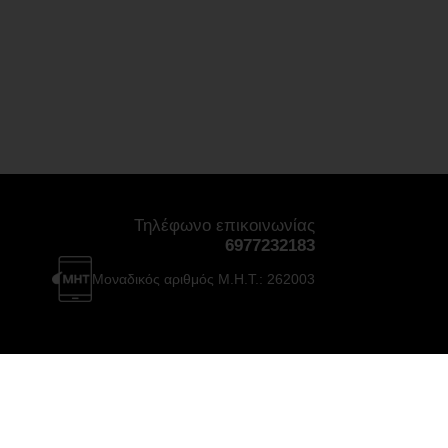
Τηλέφωνο επικοινωνίας
6977232183
Μοναδικός αριθμός Μ.Η.Τ.: 262003