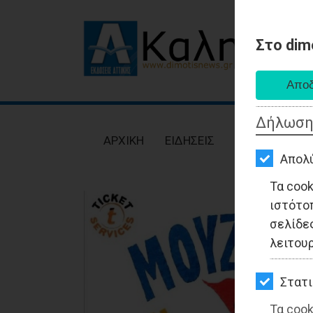
Στο dim
AΡΧΙΚΗ
ΕΙΔΗΣΕΙΣ
Δήλωση
ΠΟΛΙΤΙΚΗ
AΡΧΙΚΗ
ΕΙΔΗΣΕΙΣ
ΠΟΛΙΤΙΚΗ
ΤΟΠΙΚΗ
Απολ
ΑΥΤΟΔΙΟΙΚΗΣΗ
Τα coo
ιστότο
ΟΙΚΟΝΟΜΙΑ
σελίδες
ΑΘΛΗΤΙΣΜΟΣ
λειτου
ΠΟΛΙΤΙΣΜΟΣ
Στατι
ΣΠΙΤΙ-
Τα cook