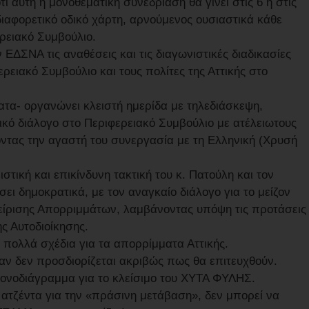
ι αυτή η μονοθεματική συνεδρίαση θα γίνει στις 6 ή στις
ιαφορετικό οδικό χάρτη, αρνούμενος ουσιαστικά κάθε
ρειακό Συμβούλιο.
 ΕΔΣΝΑ τις αναθέσεις και τις διαγωνιστικές διαδικασίες
ρειακό Συμβούλιο και τους πολίτες της Αττικής στο
ατα- οργανώνει κλειστή ημερίδα με τηλεδιάσκεψη,
ικό διάλογο στο Περιφερειακό Συμβούλιο με ατέλειωτους
ντας την αγαστή του συνεργασία με τη Ελληνική (Χρυσή
τική και επικίνδυνη τακτική του κ. Πατούλη και τον
ει δημοκρατικά, με τον αναγκαίο διάλογο για το μείζον
είρισης Απορριμμάτων, λαμβάνοντας υπόψη τις προτάσεις
ς Αυτοδιοίκησης.
α πολλά σχέδια για τα απορρίμματα Αττικής.
όταν δεν προσδιορίζεται ακριβώς πως θα επιτευχθούν.
ρονοδιάγραμμα για το κλείσιμο του ΧΥΤΑ ΦΥΛΗΣ.
ατζέντα για την «πράσινη μετάβαση», δεν μπορεί να