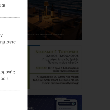
και
ων
ημίσεις
αρμογής
ocial