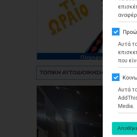
ΚΗΠΟΣ
επισκέ
αναφέρ
ΥΓΕΙΑ
LIFESTYLE
Προώ
Αυτά τ
ΤΑΞΙΔΙΑ
επισκε
ΕΞΟΔΟΣ
που είν
ΤΟΠΙΚΗ ΑΥΤΟΔΙΟΙΚΗΣΗ - Ανατολική 
ΠΕΡΙΒΑΛΛΟΝ
Kοινω
ΚΑΤΟΙΚΙΔΙΟ
Αυτά τα
AddThis
ΑΓΓΕΛΙΕΣ
Media.
ΕΦΗΜΕΡΙΔΕΣ
OΔΗΓΟΣ