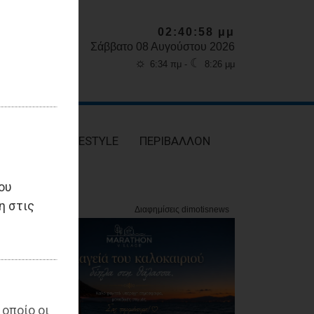
02:41:00 μμ
Σάββατο 08 Αυγούστου 2026
☼
☾
6:34 πμ -
8:26 μμ
ΥΓΕΙΑ
LIFESTYLE
ΠΕΡΙΒΑΛΛΟΝ
ου
η στις
 οποίο οι