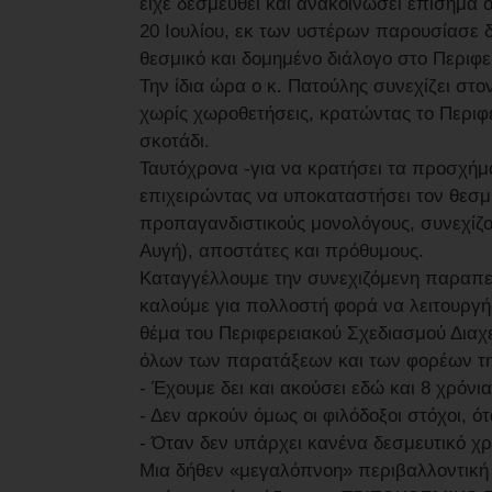
είχε δεσμευθεί και ανακοινώσει επίσημα ότ
20 Ιουλίου, εκ των υστέρων παρουσίασε δ
θεσμικό και δομημένο διάλογο στο Περιφε
Την ίδια ώρα ο κ. Πατούλης συνεχίζει στον
χωρίς χωροθετήσεις, κρατώντας το Περιφε
σκοτάδι.
Ταυτόχρονα -για να κρατήσει τα προσχήμ
επιχειρώντας να υποκαταστήσει τον θεσμ
προπαγανδιστικούς μονολόγους, συνεχίζο
Αυγή), αποστάτες και πρόθυμους.
Καταγγέλλουμε την συνεχιζόμενη παραπεισ
καλούμε για πολλοστή φορά να λειτουργήσ
θέμα του Περιφερειακού Σχεδιασμού Διαχ
όλων των παρατάξεων και των φορέων τη
- Έχουμε δει και ακούσει εδώ και 8 χρόνι
- Δεν αρκούν όμως οι φιλόδοξοι στόχοι, 
- Όταν δεν υπάρχει κανένα δεσμευτικό χ
Μια δήθεν «μεγαλόπνοη» περιβαλλοντική 