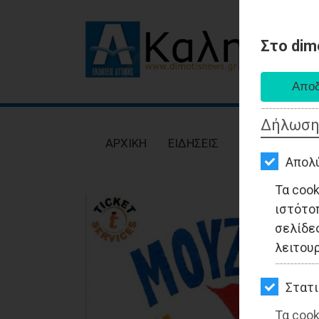
Στο dim
AΡΧΙΚΗ
ΕΙΔΗΣΕΙΣ
Δήλωση
ΠΟΛΙΤΙΚΗ
AΡΧΙΚΗ
ΕΙΔΗΣΕΙΣ
ΠΟΛΙΤΙΚΗ
ΤΟΠΙΚΗ
Απολ
ΑΥΤΟΔΙΟΙΚΗΣΗ
Τα coo
ιστότο
ΟΙΚΟΝΟΜΙΑ
σελίδες
ΑΘΛΗΤΙΣΜΟΣ
λειτου
ΠΟΛΙΤΙΣΜΟΣ
Στατι
ΣΠΙΤΙ-
Τα cook