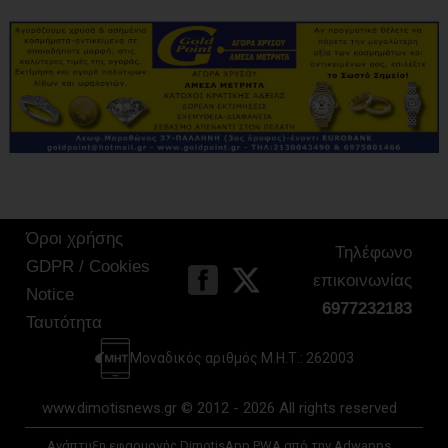
Όροι χρήσης
Τηλέφωνο
GDPR / Cookies
επικοινωνίας
Notice
6977232183
Ταυτότητα
Μοναδικός αριθμός Μ.Η.Τ.: 262003
www.dimotisnews.gr © 2012 - 2026 All rights reserved
Ανάπτυξη εφαρμογής DimotisApp PWA από την Adwapps