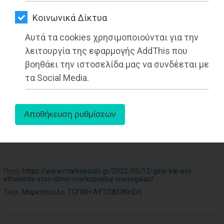
ΑΓΟΡΑΣ
Kοινωνικά Δίκτυα
ΨΙΘΥΡΟΙ
27-05-2025
Αυτά τα cookies χρησιμοποιούνται για την
Από την Ειρήνη Δελακά
ΑΠΟΣΤΟΛΗ
λειτουργία της εφαρμογής AddThis που
Δημοσιογράφος - Διεθνολόγος
ΑΡΘΡΩΝ
βοηθάει την ιστοσελίδα μας να συνδέεται με
τα Social Media.
aboutus
Πηγή:
https://www.markopoulo.gr/2022/05/12/gine-kai-esy-
ethelontis-ston-dimo-markopoyloy-mesogaias/
Tags:
Μαρκόπουλο
,
ΤΟΠΙΚΗ ΑΥΤΟΔΙΟΙΚΗΣΗ
,