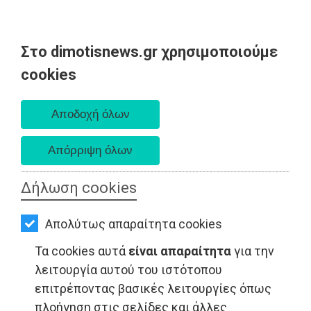
Στο dimotisnews.gr χρησιμοποιούμε
AΡΧΙΚΗ
cookies
Κυριακή 09 Αυγούστου 2026
ΕΙΔΗΣΕΙΣ
Α. 6:35 πμ - Δ. 8:25 μμ
ΠΟΛΙΤΙΚΗ
ΤΟΠΙΚΗ
ΑΥΤΟΔΙΟΙΚΗΣΗ
Δήλωση cookies
ΟΙΚΟΝΟΜΙΑ
ΤΟΠΙΚΗ ΑΥΤΟΔΙΟΙΚΗΣΗ - Μαρκόπουλο
Απολύτως απαραίτητα cookies
ΑΘΛΗΤΙΣΜΟΣ
Τα cookies αυτά
είναι απαραίτητα
για την
ΠΟΛΙΤΙΣΜΟΣ
λειτουργία αυτού του ιστότοπου
επιτρέποντας βασικές λειτουργίες όπως
ΣΠΙΤΙ-
πλοήγηση στις σελίδες και άλλες