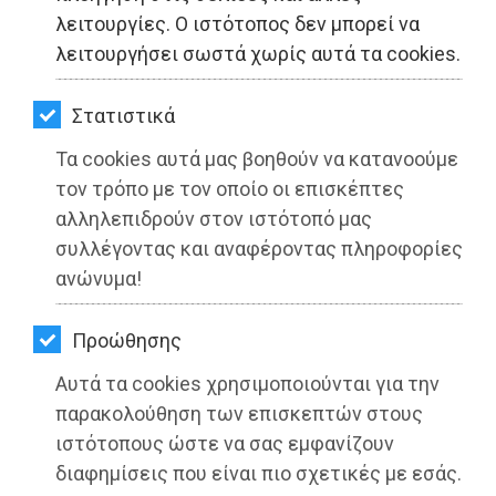
ΚΗΠΟΣ
λειτουργίες. Ο ιστότοπος δεν μπορεί να
λειτουργήσει σωστά χωρίς αυτά τα cookies.
ΥΓΕΙΑ
LIFESTYLE
Στατιστικά
Τα cookies αυτά μας βοηθούν να κατανοούμε
ΤΑΞΙΔΙΑ
τον τρόπο με τον οποίο οι επισκέπτες
ΕΞΟΔΟΣ
αλληλεπιδρούν στον ιστότοπό μας
συλλέγοντας και αναφέροντας πληροφορίες
ΠΕΡΙΒΑΛΛΟΝ
ανώνυμα!
ΚΑΤΟΙΚΙΔΙΟ
Προώθησης
ΑΓΓΕΛΙΕΣ
Γίνε και εσύ εθελοντής στον Δήμο
Αυτά τα cookies χρησιμοποιούνται για την
Μαρκοπούλου Μεσογαίας
ΕΦΗΜΕΡΙΔΕΣ
παρακολούθηση των επισκεπτών στους
ιστότοπους ώστε να σας εμφανίζουν
Διαβάστηκε 4090 φορές
OΔΗΓΟΣ
διαφημίσεις που είναι πιο σχετικές με εσάς.