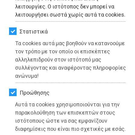
ΚΗΠΟΣ
λειτουργίες. Ο ιστότοπος δεν μπορεί να
λειτουργήσει σωστά χωρίς αυτά τα cookies.
ΥΓΕΙΑ
LIFESTYLE
Στατιστικά
Τα cookies αυτά μας βοηθούν να κατανοούμε
ΤΑΞΙΔΙΑ
τον τρόπο με τον οποίο οι επισκέπτες
ΕΞΟΔΟΣ
Γιώργος Πατούλης: «Δεν ξεχνάμε.
αλληλεπιδρούν στον ιστότοπό μας
Ποτέ ξανά δεν θα επιτρέψουμε να
συλλέγοντας και αναφέροντας πληροφορίες
ΠΕΡΙΒΑΛΛΟΝ
ανώνυμα!
χαθούν τόσο άδικα ανθρώπινες ζωές»
ΚΑΤΟΙΚΙΔΙΟ
Διαβάστηκε 2533 φορές
Προώθησης
ΑΓΓΕΛΙΕΣ
Αυτά τα cookies χρησιμοποιούνται για την
ΕΦΗΜΕΡΙΔΕΣ
παρακολούθηση των επισκεπτών στους
ιστότοπους ώστε να σας εμφανίζουν
23-07-2021
OΔΗΓΟΣ
διαφημίσεις που είναι πιο σχετικές με εσάς.
Από τo Dimotisnews