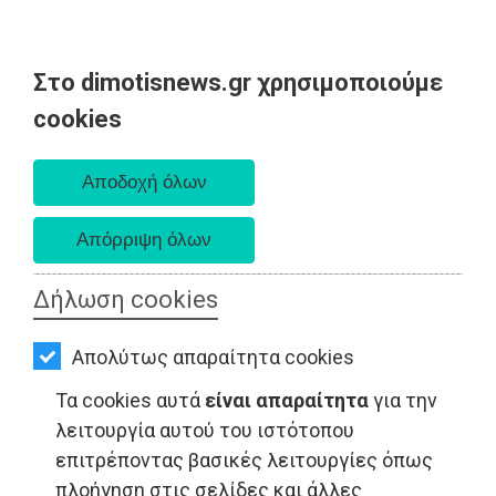
Στο dimotisnews.gr χρησιμοποιούμε
AΡΧΙΚΗ
cookies
Κυριακή 09 Αυγούστου 2026
ΕΙΔΗΣΕΙΣ
Α. 6:35 πμ - Δ. 8:25 μμ
ΠΟΛΙΤΙΚΗ
ΤΟΠΙΚΗ
ΑΥΤΟΔΙΟΙΚΗΣΗ
Δήλωση cookies
ΤΟΠΙΚΗ ΑΥΤΟΔΙΟΙΚΗΣΗ - Ανατολική Αττική
ΟΙΚΟΝΟΜΙΑ
Απολύτως απαραίτητα cookies
ΑΘΛΗΤΙΣΜΟΣ
Τα cookies αυτά
είναι απαραίτητα
για την
ΠΟΛΙΤΙΣΜΟΣ
λειτουργία αυτού του ιστότοπου
επιτρέποντας βασικές λειτουργίες όπως
ΣΠΙΤΙ-
πλοήγηση στις σελίδες και άλλες