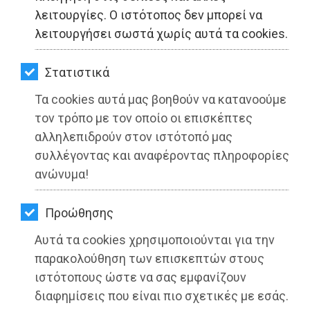
ΚΗΠΟΣ
λειτουργίες. Ο ιστότοπος δεν μπορεί να
λειτουργήσει σωστά χωρίς αυτά τα cookies.
ΥΓΕΙΑ
LIFESTYLE
Στατιστικά
Τα cookies αυτά μας βοηθούν να κατανοούμε
ΤΑΞΙΔΙΑ
τον τρόπο με τον οποίο οι επισκέπτες
ΕΞΟΔΟΣ
αλληλεπιδρούν στον ιστότοπό μας
συλλέγοντας και αναφέροντας πληροφορίες
H ανάγκη για στροφή στη βιώσιμη
ΠΕΡΙΒΑΛΛΟΝ
ανώνυμα!
ανάπτυξη και την προστασία του
ΚΑΤΟΙΚΙΔΙΟ
φυσικού μας πλούτου
Προώθησης
ΑΓΓΕΛΙΕΣ
Διαβάστηκε 3676 φορές
Αυτά τα cookies χρησιμοποιούνται για την
ΕΦΗΜΕΡΙΔΕΣ
παρακολούθηση των επισκεπτών στους
ιστότοπους ώστε να σας εμφανίζουν
OΔΗΓΟΣ
διαφημίσεις που είναι πιο σχετικές με εσάς.
01-08-2022