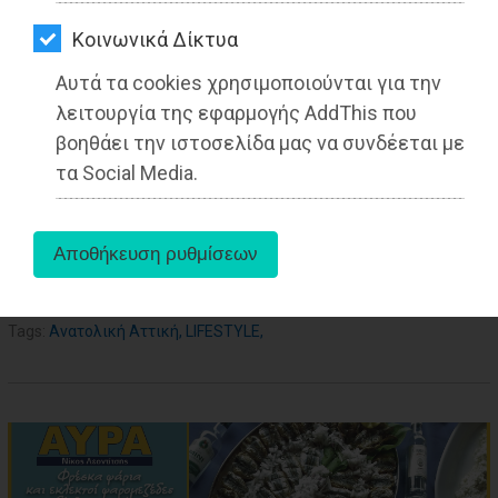
ΑΓΟΡΑΣ
Από τo Dimotisnews
Kοινωνικά Δίκτυα
ΨΙΘΥΡΟΙ
Αυτά τα cookies χρησιμοποιούνται για την
ΑΠΟΣΤΟΛΗ
λειτουργία της εφαρμογής AddThis που
ΑΡΘΡΩΝ
βοηθάει την ιστοσελίδα μας να συνδέεται με
τα Social Media.
aboutus
Tags:
Ανατολική Αττική
,
LIFESTYLE
,