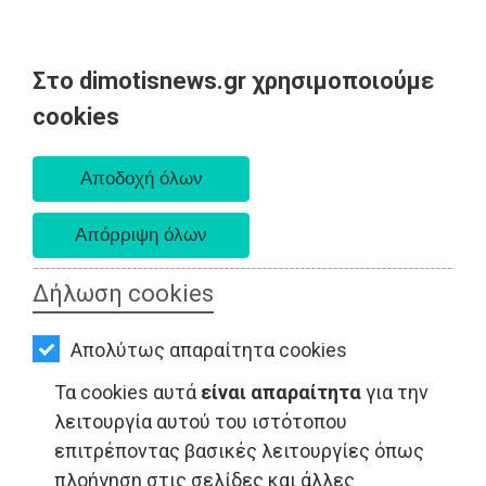
Στο dimotisnews.gr χρησιμοποιούμε
AΡΧΙΚΗ
cookies
Πέμπτη 06 Αυγούστου 2026
ΕΙΔΗΣΕΙΣ
Α. 6:33 πμ - Δ. 8:29 μμ
ΠΟΛΙΤΙΚΗ
ΤΟΠΙΚΗ
ΑΥΤΟΔΙΟΙΚΗΣΗ
Δήλωση cookies
ΟΙΚΟΝΟΜΙΑ
LIFESTYLE - Ανατολική Αττική
Απολύτως απαραίτητα cookies
ΑΘΛΗΤΙΣΜΟΣ
Τα cookies αυτά
είναι απαραίτητα
για την
ΠΟΛΙΤΙΣΜΟΣ
λειτουργία αυτού του ιστότοπου
επιτρέποντας βασικές λειτουργίες όπως
ΣΠΙΤΙ-
πλοήγηση στις σελίδες και άλλες