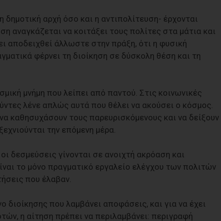
η δημοτική αρχή όσο και η αντιπολίτευση- έρχονται
ση αναγκάζεται να κοιτάξει τους πολίτες στα μάτια και
ει αποδειχθεί άλλωστε στην πράξη, ότι η φυσική
γματικά φέρνει τη διοίκηση σε δύσκολη θέση και τη
μική μνήμη που λείπει από παντού. Στις κοινωνικές
ούντες λένε απλώς αυτά που θέλει να ακούσει ο κόσμος.
 να καθησυχάσουν τους παρευρισκόμενους και να δείξουν
ξεχνιούνται την επόμενη μέρα.
 οι δεσμεύσεις γίνονται σε ανοιχτή ακρόαση και
ίναι το μόνο πραγματικό εργαλείο ελέγχου των πολιτών
τήσεις που έλαβαν.
ο διοίκησης που λαμβάνει αποφάσεις, και για να έχει
ών, η αίτηση πρέπει να περιλαμβάνει: περιγραφή