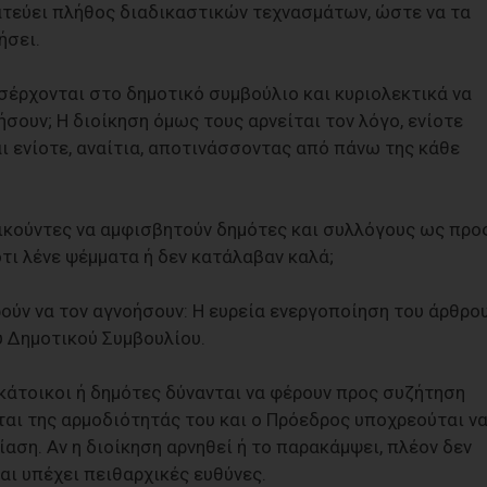
ατεύει πλήθος διαδικαστικών τεχνασμάτων, ώστε να τα
ήσει.
σέρχονται στο δημοτικό συμβούλιο και κυριολεκτικά να
ήσουν; Η διοίκηση όμως τους αρνείται τον λόγο, ενίοτε
ι ενίοτε, αναίτια, αποτινάσσοντας από πάνω της κάθε
ικούντες να αμφισβητούν δημότες και συλλόγους ως προ
ότι λένε ψέμματα ή δεν κατάλαβαν καλά;
ούν να τον αγνοήσουν: Η ευρεία ενεργοποίηση του άρθρο
υ Δημοτικού Συμβουλίου.
5 κάτοικοι ή δημότες δύνανται να φέρουν προς συζήτηση
ται της αρμοδιότητάς του και ο Πρόεδρος υποχρεούται ν
ίαση. Αν η διοίκηση αρνηθεί ή το παρακάμψει, πλέον δεν
αι υπέχει πειθαρχικές ευθύνες.