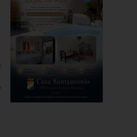
ς
υ
α