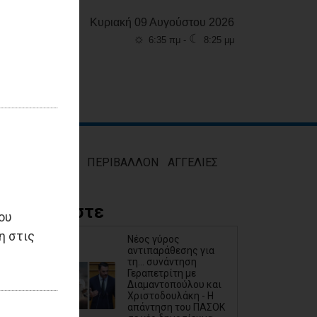
Κυριακή 09 Αυγούστου 2026
☼
☾
6:35 πμ -
8:25 μμ
ΜΟΣ
ΥΓΕΙΑ
ΠΕΡΙΒΑΛΛΟΝ
ΑΓΓΕΛΙΕΣ
Διαβάστε
ου
η στις
Νέος γύρος
αντιπαράθεσης για
τη... συνάντηση
Γεραπετρίτη με
Διαμαντοπούλου και
Χριστοδουλάκη - Η
απάντηση του ΠΑΣΟΚ