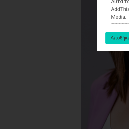
Αυτά τα
AddThis
Media.