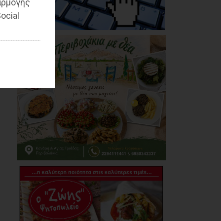
αρμογής
Ο Αύγουστος είναι
ocial
ίσως η μεγαλύτερη
δοκιμασία για τον
Δήμο Μαραθώνος
08/08/2026
Χαρδαλιάς: «Καμία
ανεμογεννήτρια σε
καμένες εκτάσεις της
Αττικής - Δεν θα
εγκριθεί καμία
μελέτη»
08/08/2026
Με τη συνδρομή του
Δήμου Αθηναίων
βελτιώθηκε ο
περιβάλλων χώρος
της Εθνικής
Βιβλιοθήκης
08/08/2026