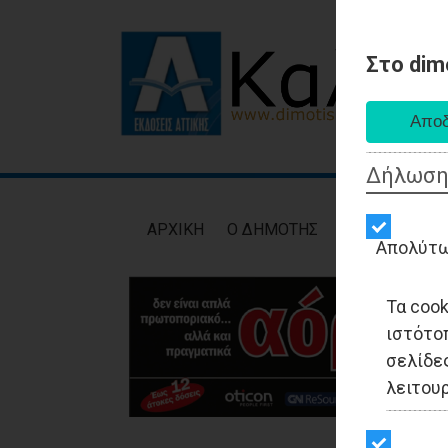
Στο dim
Δήλωση
AΡXIKH
Ο ΔΗΜΟΤΗΣ
ΕΙΔΗΣΕΙΣ
ΑΥΤ
Απολύτω
Τα coo
ιστότο
σελίδες
λειτου