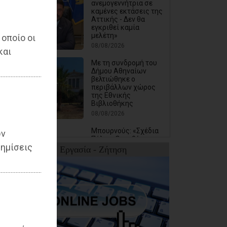
ανεμογεννήτρια σε
καμένες εκτάσεις της
Αττικής - Δεν θα
εγκριθεί καμία
μελέτη»
 οποίο οι
08/08/2026
και
Με τη συνδρομή του
Δήμου Αθηναίων
βελτιώθηκε ο
περιβάλλων χώρος
της Εθνικής
Βιβλιοθήκης
08/08/2026
Μπουρνούς: «Σχέδια
ων
Πόλης: Οι ευθύνες της
ημίσεις
διοίκησης Τσεβά στον
Εργασία - Ζήτηση
καθορισμό των τιμών
μονάδας και οι
επιπτώσεις στην
ό
εισφορά σε χρήμα
των πολιτών»
07/08/2026
Βασιλόπουλος:
«Λυπηρό και