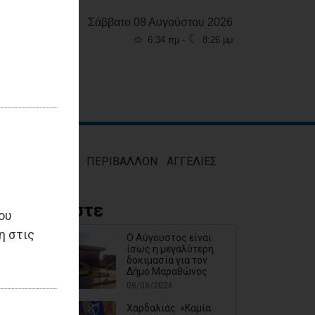
Σάββατο 08 Αυγούστου 2026
☼
☾
6:34 πμ -
8:26 μμ
ΜΟΣ
ΥΓΕΙΑ
ΠΕΡΙΒΑΛΛΟΝ
ΑΓΓΕΛΙΕΣ
Διαβάστε
ου
η στις
Ο Αύγουστος είναι
ίσως η μεγαλύτερη
δοκιμασία για τον
Δήμο Μαραθώνος
08/08/2026
Χαρδαλιάς: «Καμία