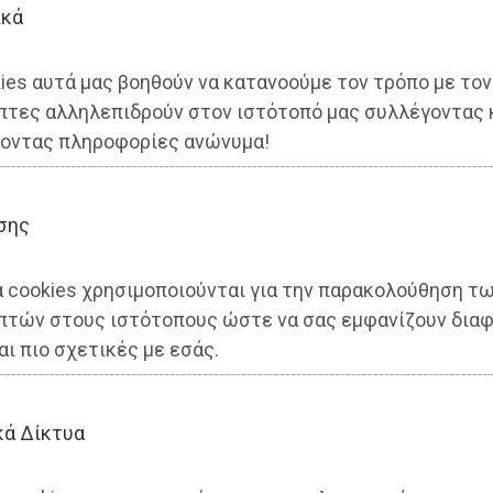
ικά
ies αυτά μας βοηθούν να κατανοούμε τον τρόπο με τον
πτες αλληλεπιδρούν στον ιστότοπό μας συλλέγοντας 
οντας πληροφορίες ανώνυμα!
σης
α cookies χρησιμοποιούνται για την παρακολούθηση τ
πτών στους ιστότοπους ώστε να σας εμφανίζουν διαφ
 χρωματίζει με «Τέχνη.. από
αι πιο σχετικές με εσάς.
» τον Μαραθώνα και τον Ωρωπ
κά Δίκτυα