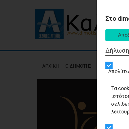
Στο dim
Δήλωση
AΡXIKH
Ο ΔΗΜΟΤΗΣ
ΕΙΔΗΣΕΙΣ
ΑΥΤ
Απολύτω
Τα coo
ιστότο
σελίδες
λειτου