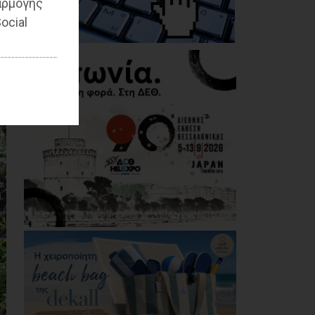
αρμογής
επικίνδυνο: Έλλειψη
απαρτίας στο
ocial
Δημοτικό Συμβούλιο
λόγω σκόπιμης
αμέλειας ή
ανικανότητας της
Δημοτικής Αρχής»
07/08/2026
Καρράς για Διοίκηση
Αηδόνη: Παραμύθια
και χάντρες προς
Ιθαγενείς... (photos)
07/08/2026
Χάρης Δούκας: Η
καλύτερή μου να
κατέβει για δήμαρχος
ο Μπακογιάννης
(video)
07/08/2026
Κέντρο Υγείας Νέας
Μάκρης: Το
φυσικοθεραπευτήριο
πρόκειται να