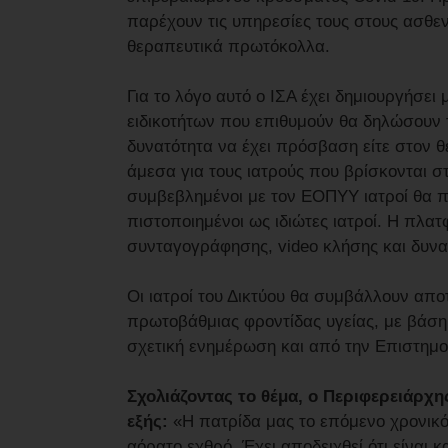
παρέχουν τις υπηρεσίες τους στους ασθε
θεραπευτικά πρωτόκολλα.
Για το λόγο αυτό ο ΙΣΑ έχει δημιουργήσε
ειδικοτήτων που επιθυμούν θα δηλώσουν τ
δυνατότητα να έχει πρόσβαση είτε στον θε
άμεσα για τους ιατρούς που βρίσκονται στ
συμβεβλημένοι με τον ΕΟΠΥΥ ιατροί θα π
πιστοποιημένοι ως ιδιώτες ιατροί. Η πλα
συνταγογράφησης, video κλήσης και δυνατ
Οι ιατροί του Δικτύου θα συμβάλλουν α
πρωτοβάθμιας φροντίδας υγείας, με βάση
σχετική ενημέρωση και από την Επιστημον
Σχολιάζοντας το θέμα, ο Περιφερειάρχης
εξής:
«Η πατρίδα μας το επόμενο χρονικό
αόρατο εχθρό. Έχει αποδειχθεί ότι είναι 