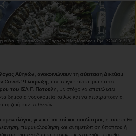
ύλλογος Αθηνών, ανακοινώνουν τη σύσταση Δικτύου
ν Covid-19 λοίμωξη,
που συγκροτείται μετά από
ρου του ΙΣΑ Γ. Πατούλη,
με στόχο να αποτελέσει
τα δημόσια νοσοκομεία καθώς και να αποτραπούν οι
νο τη ζωή των ασθενών.
υμονολόγοι, γενικοί ιατροί και παιδίατροι,
οι οποίοι θα
ερεύνηση, παρακολούθηση και αντιμετώπιση ύποπτου ή
ειται για ένα Δίκτυο ιατρών της γειτονιάς, που θα