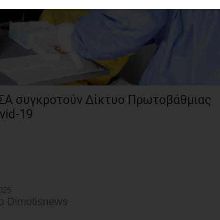
 ΙΣΑ συγκροτούν Δίκτυο Πρωτοβάθμιας
vid-19
025
o Dimotisnews