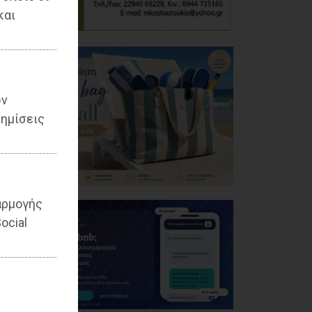
και
ων
ημίσεις
αρμογής
ocial