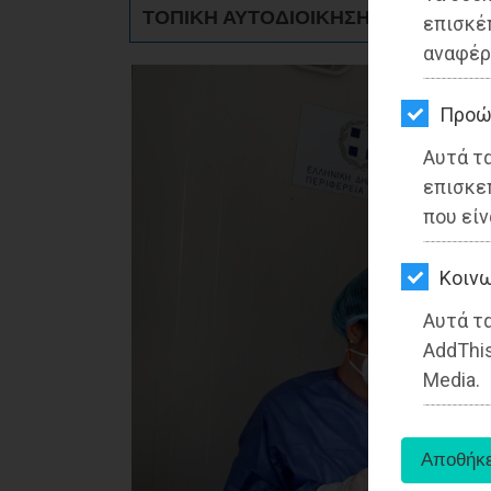
ΚΗΠΟΣ
ΤΟΠΙΚΗ ΑΥΤΟΔΙΟΙΚΗΣΗ - Αττική
επισκέ
αναφέρ
ΥΓΕΙΑ
LIFESTYLE
Προώ
Αυτά τ
ΤΑΞΙΔΙΑ
επισκε
ΕΞΟΔΟΣ
που είν
ΠΕΡΙΒΑΛΛΟΝ
Kοινω
ΚΑΤΟΙΚΙΔΙΟ
Αυτά τα
AddThis
ΑΓΓΕΛΙΕΣ
Media.
ΕΦΗΜΕΡΙΔΕΣ
OΔΗΓΟΣ