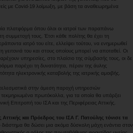
νείς με Covid-19 λοίμωξη, με βάση τα αναθεωρημένα
ι μία πλατφόρμα όπου όλοι οι ιατροί των παραπάνω
η συμμετοχή τους. Έτσι κάθε πολίτης θα έχει τη
ράποντα ιατρό του είτε, ελλείψει τούτου, να ενημερωθεί
η γειτονιά του και στους οποίους μπορεί να αποταθεί. Οι
αρέχουν υπηρεσίες, στο πλαίσιο της σύμβασής τους, οι δε
τφόρμα παρέχει τη δυνατότητα, πέραν της άυλης
ότητα ηλεκτρονικής καταβολής της ιατρικής αμοιβής.
ποτελεσματικά στην άμεση παροχή υπηρεσιών
 τεκμηριωμένα πρωτόκολλα, για τα οποία θα υπάρξει
ική Επιτροπή του ΙΣΑ και της Περιφέρειας Αττικής.
 Αττικής και Πρόεδρος του ΙΣΑ Γ. Πατούλης τόνισε τα
 διάστημα θα δώσει μια ακόμα δύσκολη μάχη ενάντια στον
καθοριστικός ο ρόλος της πρωτοβάθμιας φροντίδας υγείας,