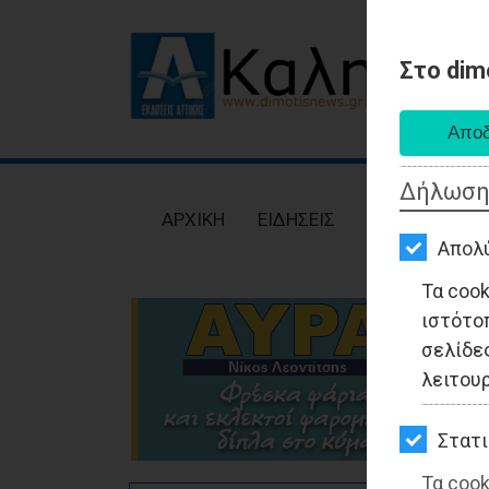
Στο dim
AΡΧΙΚΗ
ΕΙΔΗΣΕΙΣ
Δήλωση
ΠΟΛΙΤΙΚΗ
AΡΧΙΚΗ
ΕΙΔΗΣΕΙΣ
ΠΟΛΙΤΙΚΗ
ΤΟΠΙΚΗ
Απολ
ΑΥΤΟΔΙΟΙΚΗΣΗ
Τα coo
ιστότο
ΟΙΚΟΝΟΜΙΑ
σελίδες
ΑΘΛΗΤΙΣΜΟΣ
λειτου
ΠΟΛΙΤΙΣΜΟΣ
Στατι
ΣΠΙΤΙ-
Τα cook