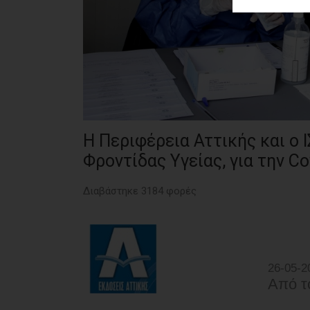
ΑΓΟΡΑΣ
ΨΙΘΥΡΟΙ
ΑΠΟΣΤΟΛΗ
ΑΡΘΡΩΝ
Η Περιφέρεια Αττικής και ο
Φροντίδας Υγείας, για την Co
Διαβάστηκε 3184 φορές
26-05-2
Από τ