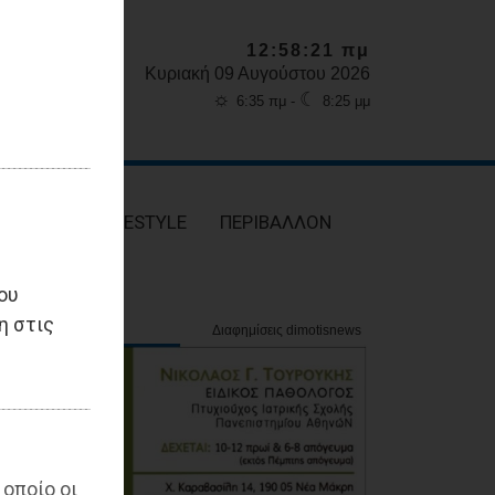
12:58:22 πμ
Κυριακή 09 Αυγούστου 2026
☼
☾
6:35 πμ -
8:25 μμ
ΥΓΕΙΑ
LIFESTYLE
ΠΕΡΙΒΑΛΛΟΝ
ου
η στις
 οποίο οι