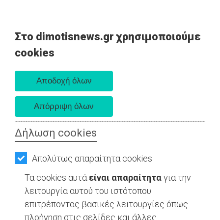
Στο dimotisnews.gr χρησιμοποιούμε
AΡΧΙΚΗ
cookies
Κυριακή 09 Αυγούστου 2026
ΕΙΔΗΣΕΙΣ
Α. 6:35 πμ - Δ. 8:25 μμ
ΠΟΛΙΤΙΚΗ
ΚΑΤΟΙΚΙΔΙΟ - Ανατολική Αττική
ΤΟΠΙΚΗ
ΑΥΤΟΔΙΟΙΚΗΣΗ
Δήλωση cookies
ΟΙΚΟΝΟΜΙΑ
Απολύτως απαραίτητα cookies
ΑΘΛΗΤΙΣΜΟΣ
Τα cookies αυτά
είναι απαραίτητα
για την
ΠΟΛΙΤΙΣΜΟΣ
λειτουργία αυτού του ιστότοπου
επιτρέποντας βασικές λειτουργίες όπως
ΣΠΙΤΙ-
πλοήγηση στις σελίδες και άλλες