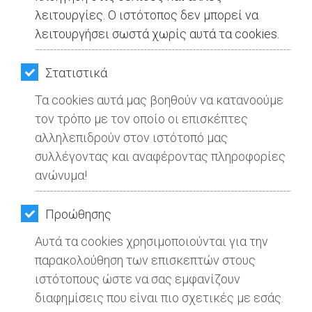
ΚΗΠΟΣ
λειτουργίες. Ο ιστότοπος δεν μπορεί να
λειτουργήσει σωστά χωρίς αυτά τα cookies.
ΥΓΕΙΑ
LIFESTYLE
Στατιστικά
Η ΠΦΠΟ μεριμνά για τα κατοικίδια της
Τα cookies αυτά μας βοηθούν να κατανοούμε
ΤΑΞΙΔΙΑ
Σαντορίνης που φιλοξενούνται στις
τον τρόπο με τον οποίο οι επισκέπτες
κατασκηνώσεις στον Άγιο Ανδρέα
ΕΞΟΔΟΣ
αλληλεπιδρούν στον ιστότοπό μας
συλλέγοντας και αναφέροντας πληροφορίες
Διαβάστηκε 1265 φορές
ΠΕΡΙΒΑΛΛΟΝ
ανώνυμα!
Μοιράσου το
ΚΑΤΟΙΚΙΔΙΟ
Προώθησης
ΑΓΓΕΛΙΕΣ
Αυτά τα cookies χρησιμοποιούνται για την
ΕΦΗΜΕΡΙΔΕΣ
παρακολούθηση των επισκεπτών στους
09-02-2025
Από τo Dimotisnews
ιστότοπους ώστε να σας εμφανίζουν
OΔΗΓΟΣ
διαφημίσεις που είναι πιο σχετικές με εσάς.