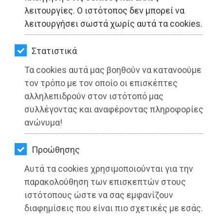
ΚΗΠΟΣ
λειτουργίες. Ο ιστότοπος δεν μπορεί να
λειτουργήσει σωστά χωρίς αυτά τα cookies.
ΥΓΕΙΑ
LIFESTYLE
Στατιστικά
Τα cookies αυτά μας βοηθούν να κατανοούμε
ΤΑΞΙΔΙΑ
τον τρόπο με τον οποίο οι επισκέπτες
ΕΞΟΔΟΣ
αλληλεπιδρούν στον ιστότοπό μας
συλλέγοντας και αναφέροντας πληροφορίες
ΠΕΡΙΒΑΛΛΟΝ
ανώνυμα!
ΚΑΤΟΙΚΙΔΙΟ
Η ΣΥΜΜΑΧΙΑ του Σπύρου Λιβαθινού
Προώθησης
καταγγέλλει την καταχρηστική
ΑΓΓΕΛΙΕΣ
Αυτά τα cookies χρησιμοποιούνται για την
εξουσία του Δημάρχου Μαραθώνα
ΕΦΗΜΕΡΙΔΕΣ
παρακολούθηση των επισκεπτών στους
Στέργιου Τσίρκα
ιστότοπους ώστε να σας εμφανίζουν
OΔΗΓΟΣ
διαφημίσεις που είναι πιο σχετικές με εσάς.
Διαβάστηκε 7701 φορές