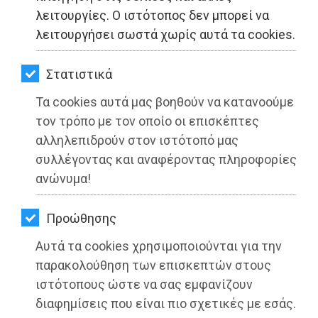
ΚΗΠΟΣ
λειτουργίες. Ο ιστότοπος δεν μπορεί να
λειτουργήσει σωστά χωρίς αυτά τα cookies.
ΥΓΕΙΑ
LIFESTYLE
Στατιστικά
Τα cookies αυτά μας βοηθούν να κατανοούμε
ΤΑΞΙΔΙΑ
τον τρόπο με τον οποίο οι επισκέπτες
ΕΞΟΔΟΣ
αλληλεπιδρούν στον ιστότοπό μας
συλλέγοντας και αναφέροντας πληροφορίες
Η Συντονιστική Επιτροπή ΠΑΣΟΚ του
ΠΕΡΙΒΑΛΛΟΝ
ανώνυμα!
Δήμου Μαραθώνος επισκέφτηκε τον
ΚΑΤΟΙΚΙΔΙΟ
Δήμαρχο Στέργιο Τσίρκα
Προώθησης
ΑΓΓΕΛΙΕΣ
Διαβάστηκε 3177 φορές
Αυτά τα cookies χρησιμοποιούνται για την
ΕΦΗΜΕΡΙΔΕΣ
παρακολούθηση των επισκεπτών στους
ιστότοπους ώστε να σας εμφανίζουν
OΔΗΓΟΣ
διαφημίσεις που είναι πιο σχετικές με εσάς.
27-05-2025