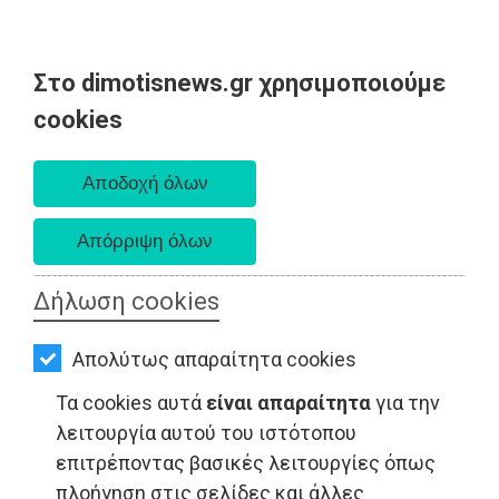
Στο dimotisnews.gr χρησιμοποιούμε
AΡΧΙΚΗ
cookies
Σάββατο 08 Αυγούστου 2026
ΕΙΔΗΣΕΙΣ
Α. 6:34 πμ - Δ. 8:26 μμ
ΠΟΛΙΤΙΚΗ
ΤΟΠΙΚΗ
ΑΥΤΟΔΙΟΙΚΗΣΗ
Δήλωση cookies
ΠΟΛΙΤΙΚΗ - Μαραθώνας
ΟΙΚΟΝΟΜΙΑ
Απολύτως απαραίτητα cookies
ΑΘΛΗΤΙΣΜΟΣ
Τα cookies αυτά
είναι απαραίτητα
για την
ΠΟΛΙΤΙΣΜΟΣ
λειτουργία αυτού του ιστότοπου
επιτρέποντας βασικές λειτουργίες όπως
ΣΠΙΤΙ-
πλοήγηση στις σελίδες και άλλες