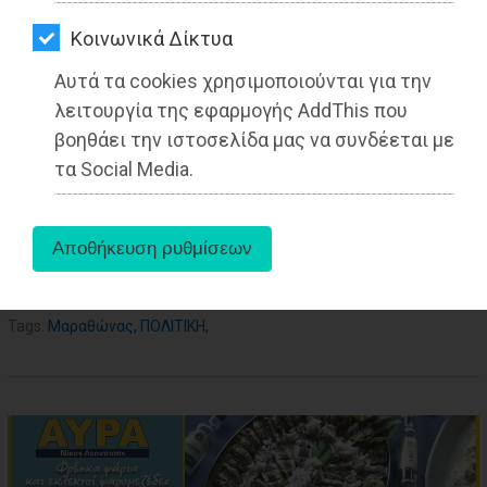
ΑΓΟΡΑΣ
Από τo Dimotisnews
Kοινωνικά Δίκτυα
ΨΙΘΥΡΟΙ
Αυτά τα cookies χρησιμοποιούνται για την
ΑΠΟΣΤΟΛΗ
λειτουργία της εφαρμογής AddThis που
ΑΡΘΡΩΝ
βοηθάει την ιστοσελίδα μας να συνδέεται με
τα Social Media.
aboutus
Tags:
Μαραθώνας
,
ΠΟΛΙΤΙΚΗ
,