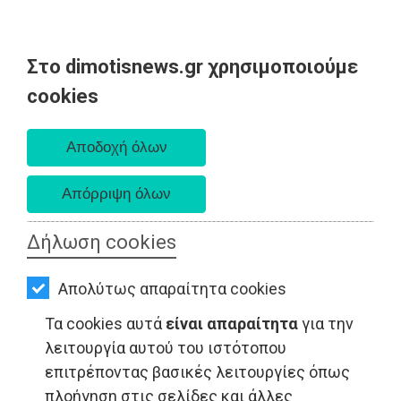
Στο dimotisnews.gr χρησιμοποιούμε
AΡΧΙΚΗ
cookies
Κυριακή 09 Αυγούστου 2026
ΕΙΔΗΣΕΙΣ
Α. 6:35 πμ - Δ. 8:25 μμ
ΠΟΛΙΤΙΚΗ
ΤΟΠΙΚΗ
ΑΥΤΟΔΙΟΙΚΗΣΗ
Δήλωση cookies
ΟΙΚΟΝΟΜΙΑ
Απολύτως απαραίτητα cookies
ΑΘΛΗΤΙΣΜΟΣ
Τα cookies αυτά
είναι απαραίτητα
για την
LIFESTYLE - Νέα Μάκρη
ΠΟΛΙΤΙΣΜΟΣ
λειτουργία αυτού του ιστότοπου
επιτρέποντας βασικές λειτουργίες όπως
ΣΠΙΤΙ-
πλοήγηση στις σελίδες και άλλες