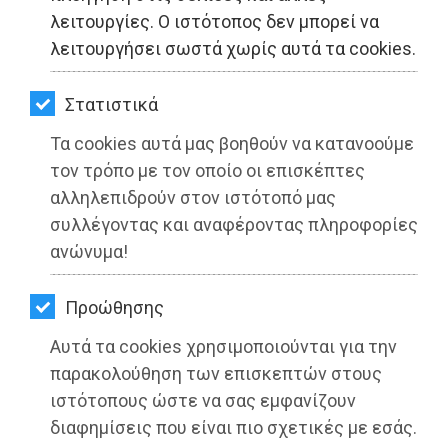
ΚΗΠΟΣ
λειτουργίες. Ο ιστότοπος δεν μπορεί να
λειτουργήσει σωστά χωρίς αυτά τα cookies.
ΥΓΕΙΑ
LIFESTYLE
Στατιστικά
Τα cookies αυτά μας βοηθούν να κατανοούμε
ΤΑΞΙΔΙΑ
τον τρόπο με τον οποίο οι επισκέπτες
ΕΞΟΔΟΣ
αλληλεπιδρούν στον ιστότοπό μας
συλλέγοντας και αναφέροντας πληροφορίες
Η θέση του Εξωραϊστικού Συλλόγου
ΠΕΡΙΒΑΛΛΟΝ
ανώνυμα!
ΜΑΤΙ για τη δενδροφύτευση στο
ΚΑΤΟΙΚΙΔΙΟ
παραλιακό μονοπάτι
Προώθησης
ΑΓΓΕΛΙΕΣ
Διαβάστηκε 3465 φορές
Αυτά τα cookies χρησιμοποιούνται για την
ΕΦΗΜΕΡΙΔΕΣ
παρακολούθηση των επισκεπτών στους
ιστότοπους ώστε να σας εμφανίζουν
OΔΗΓΟΣ
διαφημίσεις που είναι πιο σχετικές με εσάς.