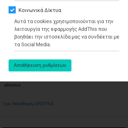
ΑΓΟΡΑΣ
12-11-2021
Από τo Dimotisnews
Kοινωνικά Δίκτυα
ΨΙΘΥΡΟΙ
Αυτά τα cookies χρησιμοποιούνται για την
ΑΠΟΣΤΟΛΗ
λειτουργία της εφαρμογής AddThis που
ΑΡΘΡΩΝ
βοηθάει την ιστοσελίδα μας να συνδέεται με
τα Social Media.
aboutus
Tags:
Νέα Μάκρη
,
LIFESTYLE
,