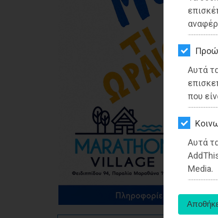
ΚΗΠΟΣ
επισκέ
αναφέρ
ΥΓΕΙΑ
LIFESTYLE
Προώ
Αυτά τ
ΤΑΞΙΔΙΑ
επισκε
ΕΞΟΔΟΣ
που είν
ΠΕΡΙΒΑΛΛΟΝ
Kοινω
ΚΑΤΟΙΚΙΔΙΟ
Αυτά τα
AddThis
ΑΓΓΕΛΙΕΣ
Media.
ΕΦΗΜΕΡΙΔΕΣ
OΔΗΓΟΣ