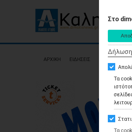
Στο dim
AΡΧΙΚΗ
ΕΙΔΗΣΕΙΣ
Δήλωση
ΠΟΛΙΤΙΚΗ
AΡΧΙΚΗ
ΕΙΔΗΣΕΙΣ
ΠΟΛΙΤΙΚΗ
ΤΟΠΙΚΗ
Απολ
ΑΥΤΟΔΙΟΙΚΗΣΗ
Τα coo
ιστότο
ΟΙΚΟΝΟΜΙΑ
σελίδες
ΑΘΛΗΤΙΣΜΟΣ
λειτου
ΠΟΛΙΤΙΣΜΟΣ
Στατι
ΣΠΙΤΙ-
Τα cook