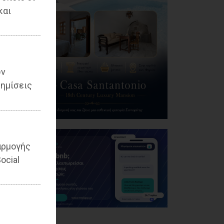
και
ων
ημίσεις
αρμογής
ocial