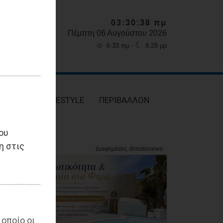
03:30:40 πμ
Πέμπτη 06 Αυγούστου 2026
☼
☾
6:33 πμ -
8:29 μμ
ΥΓΕΙΑ
LIFESTYLE
ΠΕΡΙΒΑΛΛΟΝ
ου
η στις
 οποίο οι