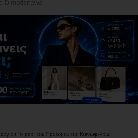
o Dimotisnews
έργιου Τσίρκα, του Προέδρου της Κοινωφελούς