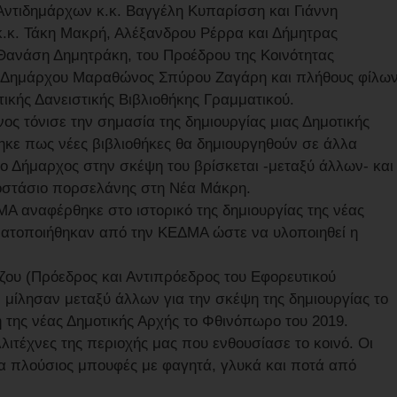
Αντιδημάρχων κ.κ. Βαγγέλη Κυπαρίσση και Γιάννη
κ. Τάκη Μακρή, Αλέξανδρου Ρέρρα και Δήμητρας
Θανάση Δημητράκη, του Προέδρου της Κοινότητας
 Δημάρχου Μαραθώνος Σπύρου Ζαγάρη και πλήθους φίλω
ικής Δανειστικής Βιβλιοθήκης Γραμματικού.
ς τόνισε την σημασία της δημιουργίας μιας Δημοτικής
ηκε πως νέες βιβλιοθήκες θα δημιουργηθούν σε άλλα
 Δήμαρχος στην σκέψη του βρίσκεται -μεταξύ άλλων- και
γοστάσιο πορσελάνης στη Νέα Μάκρη.
Α αναφέρθηκε στο ιστορικό της δημιουργίας της νέας
γματοποιήθηκαν από την ΚΕΔΜΑ ώστε να υλοποιηθεί η
ίζου (Πρόεδρος και Αντιπρόεδρος του Εφορευτικού
 μίλησαν μεταξύ άλλων για την σκέψη της δημιουργίας το
 της νέας Δημοτικής Αρχής το Φθινόπωρο του 2019.
τέχνες της περιοχής μας που ενθουσίασε το κοινό. Οι
να πλούσιος μπουφές με φαγητά, γλυκά και ποτά από