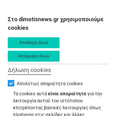
Στο dimotisnews.gr χρησιμοποιούμε
AΡΧΙΚΗ
cookies
Σάββατο 08 Αυγούστου 2026
ΕΙΔΗΣΕΙΣ
Α. 6:34 πμ - Δ. 8:26 μμ
ΠΟΛΙΤΙΚΗ
ΤΟΠΙΚΗ
ΑΥΤΟΔΙΟΙΚΗΣΗ
Δήλωση cookies
ΤΟΠΙΚΗ ΑΥΤΟΔΙΟΙΚΗΣΗ - Αττική
ΟΙΚΟΝΟΜΙΑ
Απολύτως απαραίτητα cookies
ΑΘΛΗΤΙΣΜΟΣ
Τα cookies αυτά
είναι απαραίτητα
για την
ΠΟΛΙΤΙΣΜΟΣ
λειτουργία αυτού του ιστότοπου
επιτρέποντας βασικές λειτουργίες όπως
ΣΠΙΤΙ-
πλοήγηση στις σελίδες και άλλες