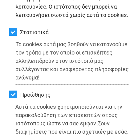
ΚΗΠΟΣ
λειτουργίες. Ο ιστότοπος δεν μπορεί να
λειτουργήσει σωστά χωρίς αυτά τα cookies.
ΥΓΕΙΑ
LIFESTYLE
Στατιστικά
Τα cookies αυτά μας βοηθούν να κατανοούμε
ΤΑΞΙΔΙΑ
τον τρόπο με τον οποίο οι επισκέπτες
ΕΞΟΔΟΣ
αλληλεπιδρούν στον ιστότοπό μας
συλλέγοντας και αναφέροντας πληροφορίες
Κλειστά και αύριο Τετάρτη 26
ΠΕΡΙΒΑΛΛΟΝ
ανώνυμα!
Ιανουαρίου, σχολεία και
ΚΑΤΟΙΚΙΔΙΟ
βρεφονηπιακοί σταθμοί στην Αττική
Προώθησης
ΑΓΓΕΛΙΕΣ
Διαβάστηκε 2409 φορές
Αυτά τα cookies χρησιμοποιούνται για την
ΕΦΗΜΕΡΙΔΕΣ
παρακολούθηση των επισκεπτών στους
ιστότοπους ώστε να σας εμφανίζουν
OΔΗΓΟΣ
διαφημίσεις που είναι πιο σχετικές με εσάς.
25-01-2022