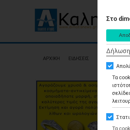
Στο dim
AΡΧΙΚΗ
ΕΙΔΗΣΕΙΣ
Δήλωση
ΠΟΛΙΤΙΚΗ
AΡΧΙΚΗ
ΕΙΔΗΣΕΙΣ
ΠΟΛΙΤΙΚΗ
ΤΟΠΙΚΗ
Απολ
ΑΥΤΟΔΙΟΙΚΗΣΗ
Τα coo
ιστότο
ΟΙΚΟΝΟΜΙΑ
σελίδες
ΑΘΛΗΤΙΣΜΟΣ
λειτου
ΠΟΛΙΤΙΣΜΟΣ
Στατι
ΣΠΙΤΙ-
Τα cook