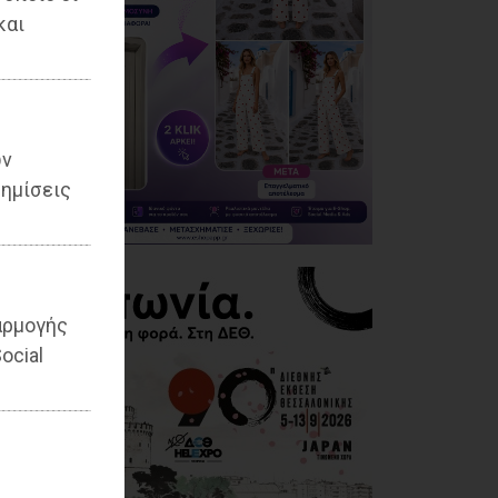
και
ων
ημίσεις
αρμογής
ocial