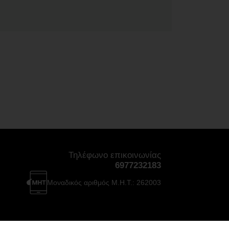
Τηλέφωνο επικοινωνίας
6977232183
Μοναδικός αριθμός Μ.Η.Τ.: 262003