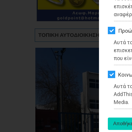
ΚΗΠΟΣ
επισκέ
αναφέρ
ΥΓΕΙΑ
LIFESTYLE
Προώ
ΤΟΠΙΚΗ ΑΥΤΟΔΙΟΙΚΗΣΗ - Αττική
Αυτά τ
ΤΑΞΙΔΙΑ
επισκε
ΕΞΟΔΟΣ
που είν
ΠΕΡΙΒΑΛΛΟΝ
Kοινω
ΚΑΤΟΙΚΙΔΙΟ
Αυτά τα
AddThis
ΑΓΓΕΛΙΕΣ
Media.
ΕΦΗΜΕΡΙΔΕΣ
OΔΗΓΟΣ