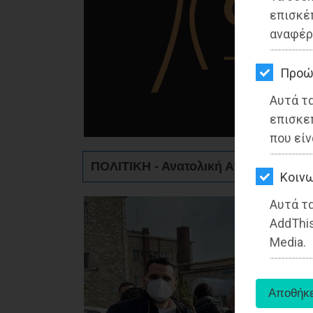
ΚΗΠΟΣ
επισκέ
αναφέρ
ΥΓΕΙΑ
LIFESTYLE
Προώ
Αυτά τ
ΤΑΞΙΔΙΑ
επισκε
ΕΞΟΔΟΣ
που είν
ΠΟΛΙΤΙΚΗ - Ανατολική Αττική
ΠΕΡΙΒΑΛΛΟΝ
Kοινω
ΚΑΤΟΙΚΙΔΙΟ
Αυτά τα
AddThis
ΑΓΓΕΛΙΕΣ
Media.
ΕΦΗΜΕΡΙΔΕΣ
OΔΗΓΟΣ