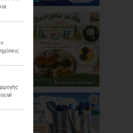
και
ων
ημίσεις
αρμογής
ocial