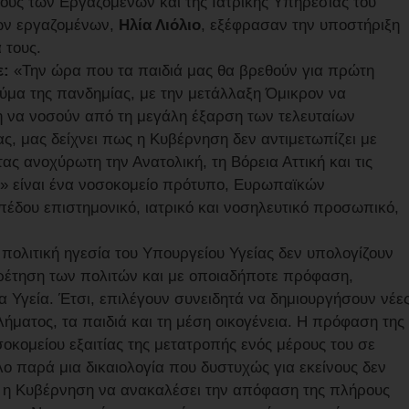
ους των Εργαζομένων και της Ιατρικής Υπηρεσίας του
των εργαζομένων,
Ηλία Λιόλιο
, εξέφρασαν την υποστήριξη
α τους.
ε:
«Την ώρα που τα παιδιά μας θα βρεθούν για πρώτη
κύμα της πανδημίας, με την μετάλλαξη Όμικρον να
δη να νοσούν από τη μεγάλη έξαρση των τελευταίων
ς, μας δείχνει πως η Κυβέρνηση δεν αντιμετωπίζει με
ς ανοχύρωτη την Ανατολική, τη Βόρεια Αττική και τις
ς» είναι ένα νοσοκομείο πρότυπο, Ευρωπαϊκών
πέδου επιστημονικό, ιατρικό και νοσηλευτικό προσωπικό,
πολιτική ηγεσία του Υπουργείου Υγείας δεν υπολογίζουν
ηρέτηση των πολιτών και με οποιαδήποτε πρόφαση,
Υγεία. Έτσι, επιλέγουν συνειδητά να δημιουργήσουν νέε
λήματος, τα παιδιά και τη μέση οικογένεια. Η πρόφαση της
οκομείου εξαιτίας της μετατροπής ενός μέρους του σε
λο παρά μια δικαιολογία που δυστυχώς για εκείνους δεν
η, η Κυβέρνηση να ανακαλέσει την απόφαση της πλήρους