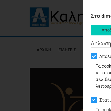
Στο dim
AΡΧΙΚΗ
ΕΙΔΗΣΕΙΣ
Δήλωση
ΠΟΛΙΤΙΚΗ
AΡΧΙΚΗ
ΕΙΔΗΣΕΙΣ
ΠΟΛΙΤΙΚΗ
ΤΟΠΙΚΗ
Απολ
ΑΥΤΟΔΙΟΙΚΗΣΗ
Τα coo
ιστότο
ΟΙΚΟΝΟΜΙΑ
σελίδες
ΑΘΛΗΤΙΣΜΟΣ
λειτου
ΠΟΛΙΤΙΣΜΟΣ
Στατι
ΣΠΙΤΙ-
Τα cook