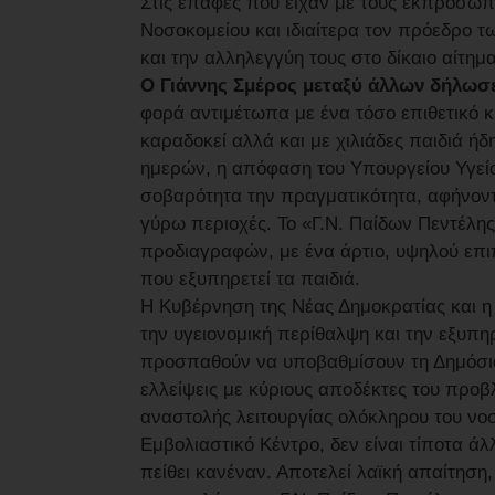
Στις επαφές που είχαν με τους εκπροσώπ
Νοσοκομείου και ιδιαίτερα τον πρόεδρο 
και την αλληλεγγύη τους στο δίκαιο αίτημ
Ο Γιάννης Σμέρος μεταξύ άλλων δήλωσ
φορά αντιμέτωπα με ένα τόσο επιθετικό 
καραδοκεί αλλά και με χιλιάδες παιδιά ή
ημερών, η απόφαση του Υπουργείου Υγεία
σοβαρότητα την πραγματικότητα, αφήνοντα
γύρω περιοχές. Το «Γ.Ν. Παίδων Πεντέλη
προδιαγραφών, με ένα άρτιο, υψηλού επι
που εξυπηρετεί τα παιδιά.
Η Κυβέρνηση της Νέας Δημοκρατίας και η 
την υγειονομική περίθαλψη και την εξυπ
προσπαθούν να υποβαθμίσουν τη Δημόσια 
ελλείψεις με κύριους αποδέκτες του προβ
αναστολής λειτουργίας ολόκληρου του νοσ
Εμβολιαστικό Κέντρο, δεν είναι τίποτα άλ
πείθει κανέναν. Αποτελεί λαϊκή απαίτησ