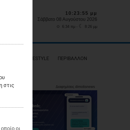
10:23:57 μμ
Σάββατο 08 Αυγούστου 2026
☼
☾
6:34 πμ -
8:26 μμ
ΥΓΕΙΑ
LIFESTYLE
ΠΕΡΙΒΑΛΛΟΝ
ου
η στις
 οποίο οι