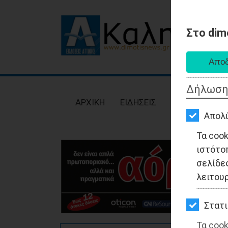
Στο dim
AΡΧΙΚΗ
ΕΙΔΗΣΕΙΣ
Δήλωση
ΠΟΛΙΤΙΚΗ
AΡΧΙΚΗ
ΕΙΔΗΣΕΙΣ
ΠΟΛΙΤΙΚΗ
ΤΟΠΙΚΗ
Απολ
ΑΥΤΟΔΙΟΙΚΗΣΗ
Τα coo
ιστότο
ΟΙΚΟΝΟΜΙΑ
σελίδες
ΑΘΛΗΤΙΣΜΟΣ
λειτου
ΠΟΛΙΤΙΣΜΟΣ
Στατι
ΣΠΙΤΙ-
Τα cook