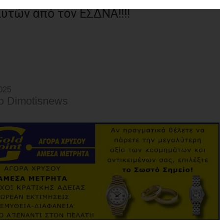
υτών από τον ΕΣΔΝΑ!!!!
025
o Dimotisnews