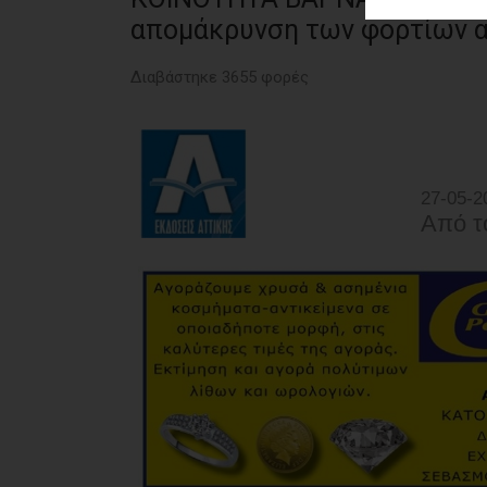
ΑΓΟΡΑΣ
απομάκρυνση των φορτίων α
ΨΙΘΥΡΟΙ
Διαβάστηκε 3655 φορές
ΑΠΟΣΤΟΛΗ
ΑΡΘΡΩΝ
27-05-2
Από τ