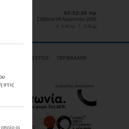
03:52:27 πμ
Σάββατο 08 Αυγούστου 2026
☼
☾
6:34 πμ -
8:26 μμ
ΥΓΕΙΑ
LIFESTYLE
ΠΕΡΙΒΑΛΛΟΝ
ου
η στις
 οποίο οι