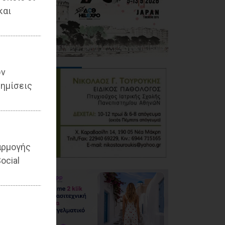
και
ων
ημίσεις
αρμογής
ocial