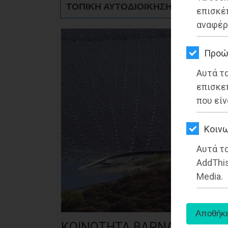
ΤΟΠΙΚΗ ΑΥΤΟΔΙΟΙΚΗΣΗ - Μαραθώνα
ΚΗΠΟΣ
επισκέ
αναφέρ
ΥΓΕΙΑ
LIFESTYLE
Προώ
Αυτά τ
ΤΑΞΙΔΙΑ
επισκε
ΕΞΟΔΟΣ
που είν
ΠΕΡΙΒΑΛΛΟΝ
Kοινω
ΚΑΤΟΙΚΙΔΙΟ
Αυτά τα
AddThis
ΑΓΓΕΛΙΕΣ
Media.
ΕΦΗΜΕΡΙΔΕΣ
OΔΗΓΟΣ
ΚΟΙΝΟΤΗΤΑ ΒΑΡΝΑΒΑ: Ο Δήμα