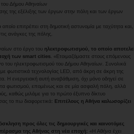
 του Δήμου Αθηναίων
ης της εξέλιξης των έργων στην πόλη και των έργων
 οποίο επιτρέπει στη δημοτική αστυνομία με ταχύτητα και,
τις ανάγκες της πόλης.
ναίων στο έργο του
ηλεκτροφωτισμού, το οποίο αποτελε
οχή των smart cities
. «Ετοιμαζόμαστε στους επόμενους
γο του ηλεκτροφωτισμού του Δήμου Αθηναίων. Συνολικά
 με φωτιστικά τεχνολογίας LED, από άκρη σε άκρη της
τα. Η ενεργειακή αυτή αναβάθμιση, όχι μόνο οδηγεί σε
τα φωτισμού, επομένως και σε μία ασφαλή πόλη, αλλά
ύς, καθώς μιλάμε για το πρώτο έξυπνο δίκτυο
ας το πω διαφορετικά:
Επιτέλους η Αθήνα καλωσορίζει
σκληση προς όλες τις δημιουργικές και καινοτόμες
 πέρασμα της Αθήνας στη νέα εποχή:
«Η Αθήνα έχει