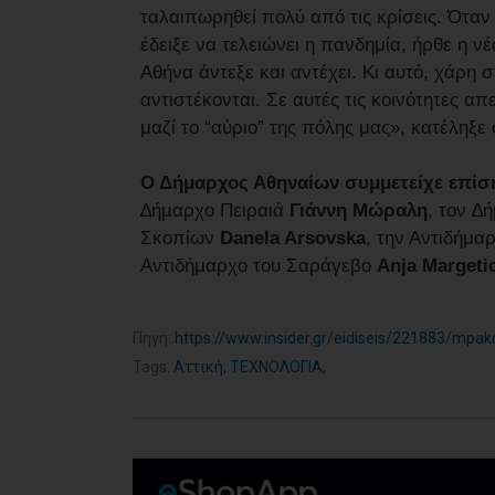
ταλαιπωρηθεί πολύ από τις κρίσεις. Όταν
έδειξε να τελειώνει η πανδημία, ήρθε η ν
Αθήνα άντεξε και αντέχει. Κι αυτό, χάρη 
αντιστέκονται. Σε αυτές τις κοινότητες α
μαζί το “αύριο” της πόλης μας», κατέληξε
Ο Δήμαρχος Αθηναίων συμμετείχε επίση
∆ήµαρχο Πειραιά
Γιάννη Μώραλη
, τον ∆
Σκοπίων
Danela Arsovska
, την Αντιδήμ
Αντιδήμαρχο του Σαράγεβο
Anja Margeti
Πηγή:
https://www.insider.gr/eidiseis/221883/mpako
Tags:
Αττική
,
ΤΕΧΝΟΛΟΓΙΑ
,