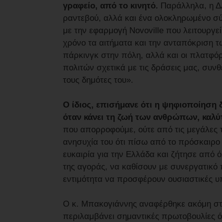
γραφείο, από το κινητό.
Παράλληλα, η Δ
ραντεβού, αλλά και ένα ολοκληρωμένο σύ
με την εφαρμογή Novoville που λειτουργ
χρόνο τα αιτήματα και την ανταπόκριση τ
πάρκινγκ στην πόλη, αλλά και οι πλατφό
πολιτών σχετικά με τις δράσεις μας, συν
τους δημότες του».
Ο ίδιος, επισήμανε ότι η ψηφιοποίηση 
όταν κάνει τη ζωή των ανθρώπων, καλύ
που απορροφούμε, ούτε από τις μεγάλες 
ανησυχία του ότι πίσω από το πρόσκαιρο
ευκαιρία για την Ελλάδα και ζήτησε από 
της αγοράς, να καθίσουν με συνεργατικό 
εντιμότητα να προσφέρουν ουσιαστικές υπ
Ο κ. Μπακογιάννης αναφέρθηκε ακόμη στ
περιλαμβάνει σημαντικές πρωτοβουλίες 