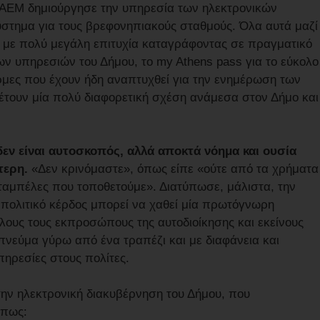
ΑΕΜ δημιούργησε την υπηρεσία των ηλεκτρονικών
στημα για τους βρεφονηπιακούς σταθμούς. Όλα αυτά μαζί
εί με πολύ μεγάλη επιτυχία καταγράφοντας σε πραγματικό
ων υπηρεσιών του Δήμου, το my Athens pass για το εύκολο
ρμες που έχουν ήδη αναπτυχθεί για την ενημέρωση των
θέτουν μία πολύ διαφορετική σχέση ανάμεσα στον Δήμο και
δεν είναι αυτοσκοπός, αλλά αποκτά νόημα και ουσία
τερη.
«Δεν κρινόμαστε», όπως είπε «ούτε από τα χρήματα
ταμπέλες που τοποθετούμε». Διατύπωσε, μάλιστα, την
 πολιτικό κέρδος μπορεί να χαθεί μία πρωτόγνωρη
όλους τους εκπροσώπους της αυτοδιοίκησης και εκείνους
πνεύμα γύρω από ένα τραπέζι και με διαφάνεια και
ηρεσίες στους πολίτες.
ην ηλεκτρονική διακυβέρνηση του Δήμου, που
όπως: