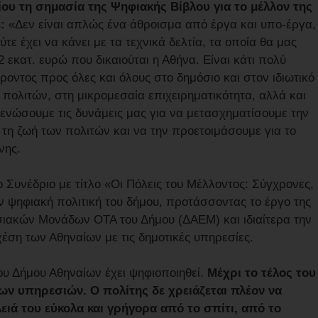
ου τη σημασία της Ψηφιακής Βίβλου για το μέλλον της
ε:
«Δεν είναι απλώς ένα άθροισμα από έργα και υπο-έργα,
τε έχει να κάνει με τα τεχνικά δελτία, τα οποία θα μας
εκατ. ευρώ που δικαιούται η Αθήνα. Είναι κάτι πολύ
ντος προς όλες και όλους στο δημόσιο και στον ιδιωτικό
 πολιτών, στη μικρομεσαία επιχειρηματικότητα, αλλά και
α ενώσουμε τις δυνάμεις μας για να μετασχηματίσουμε την
τη ζωή των πολιτών και να την προετοιμάσουμε για το
νης.
 Συνέδριο με τίτλο «Οι Πόλεις του Μέλλοντος: Σύγχρονες,
ν ψηφιακή πολιτική του δήμου, προτάσσοντας το έργο της
ιακών Μονάδων ΟΤΑ του Δήμου (ΔΑΕΜ) και ιδιαίτερα την
έση των Αθηναίων με τις δημοτικές υπηρεσίες.
ου Δήμου Αθηναίων έχει ψηφιοποιηθεί.
Μέχρι το τέλος του
ων υπηρεσιών. Ο πολίτης δε χρειάζεται πλέον να
ειά του εύκολα και γρήγορα από το σπίτι, από το