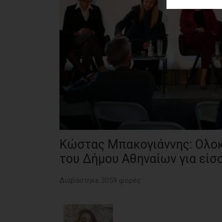
ΑΓΟΡΑΣ
ΨΙΘΥΡΟΙ
ΑΠΟΣΤΟΛΗ
ΑΡΘΡΩΝ
Κώστας Μπακογιάννης: Ολο
του Δήμου Αθηναίων για είσ
Διαβάστηκε 3059 φορές