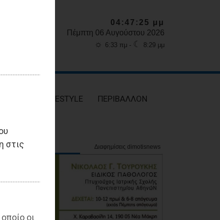
04:47:27 μμ
Πέμπτη 06 Αυγούστου 2026
☼
☾
6:33 πμ -
8:29 μμ
ΥΓΕΙΑ
LIFESTYLE
ΠΕΡΙΒΑΛΛΟΝ
ου
η στις
 οποίο οι