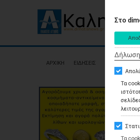
Στο dim
AΡΧΙΚΗ
ΕΙΔΗΣΕΙΣ
Δήλωση
ΠΟΛΙΤΙΚΗ
AΡΧΙΚΗ
ΕΙΔΗΣΕΙΣ
ΠΟΛΙΤΙΚΗ
ΤΟΠΙΚΗ
Απολ
ΑΥΤΟΔΙΟΙΚΗΣΗ
Τα coo
ιστότο
ΟΙΚΟΝΟΜΙΑ
σελίδες
ΑΘΛΗΤΙΣΜΟΣ
λειτου
ΠΟΛΙΤΙΣΜΟΣ
Στατι
ΣΠΙΤΙ-
Τα cook