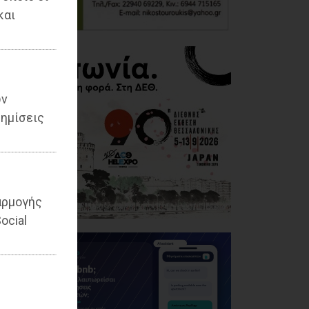
και
ων
ημίσεις
αρμογής
ocial