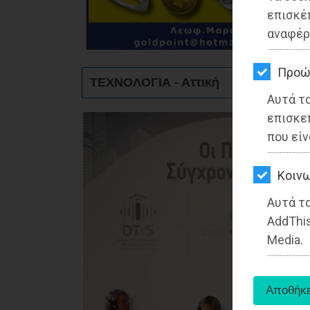
ΚΗΠΟΣ
επισκέ
αναφέρ
ΥΓΕΙΑ
LIFESTYLE
Προώ
ΤΕΧΝΟΛΟΓΙΑ - Αττική
Αυτά τ
ΤΑΞΙΔΙΑ
επισκε
ΕΞΟΔΟΣ
που είν
ΠΕΡΙΒΑΛΛΟΝ
Kοινω
ΚΑΤΟΙΚΙΔΙΟ
Αυτά τα
AddThis
ΑΓΓΕΛΙΕΣ
Media.
ΕΦΗΜΕΡΙΔΕΣ
OΔΗΓΟΣ