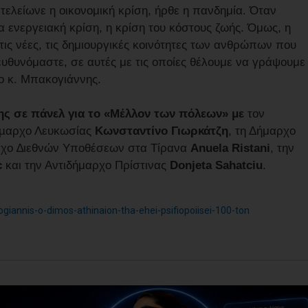
 τελείωνε η οικονομική κρίση, ήρθε η πανδημία. Όταν
έα ενεργειακή κρίση, η κρίση του κόστους ζωής. Όμως, η
στις νέες, τις δημιουργικές κοινότητες των ανθρώπων που
πευθυνόμαστε, σε αυτές με τις οποίες θέλουμε να γράψουμε
 ο κ. Μπακογιάννης.
ς σε πάνελ για το «Μέλλον των πόλεων» με
τον
ήµαρχο Λευκωσίας
Κωνσταντίνο Γιωρκάτζη
, τη Δήμαρχο
αρχο ∆ιεθνών Υποθέσεων στα Τίρανα
Anuela Ristani
, την
c
και την Αντιδήμαρχο Πρίστινας
Donjeta Sahatciu
.
giannis-o-dimos-athinaion-tha-ehei-psifiopoiisei-100-ton