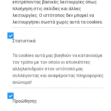
επιτρέποντας βασικές λειτουργίες όπως
πλοήγηση στις σελίδες και άλλες
λειτουργίες. Ο ιστότοπος δεν μπορεί να
ΑΥΤΟΔΙΟΙΚΗΣΗ - Παλλήνη
λειτουργήσει σωστά χωρίς αυτά τα cookies.
Κωστής Σμέρος: «Όχι στο
Στατιστικά
κλείσιμο των ΕΛΤΑ και
των Πολεοδομιών»
Τα cookies αυτά μας βοηθούν να κατανοούμε
τον τρόπο με τον οποίο οι επισκέπτες
αλληλεπιδρούν στον ιστότοπό μας
Share:
συλλέγοντας και αναφέροντας πληροφορίες
ανώνυμα!
Dimotisnews | 05/11/2025 - 18:25
▶️ Ακούστε το κείμενο
Προώθησης