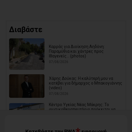
Διαβάστε
Καρράς για Διοίκηση Αηδόνη:
Παραμύθια και χάντρες προς
Ιθαγενείς... (photos)
07/08/2026
Χάρης Δούκας: Η καλύτερή μου να
κατέβει για δήμαρχος ο Μπακογιάννης
(video)
07/08/2026
Κέντρο Υγείας Νέας Μάκρης: Το
φυσικοθεραπευτήριο πρόκειται να
επαναλειτουργήσει στο άμεσο μέλλον
07/08/2026
Μάτι σε πολεοδομική ομηρία: Οι
Κατεβάστε την PWA
εφαρμογή