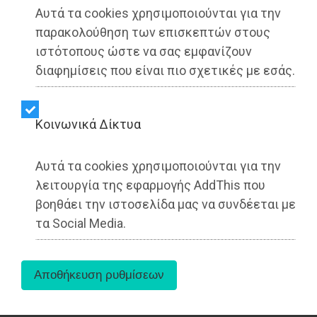
Αυτά τα cookies χρησιμοποιούνται για την
παρακολούθηση των επισκεπτών στους
ιστότοπους ώστε να σας εμφανίζουν
διαφημίσεις που είναι πιο σχετικές με εσάς.
Kοινωνικά Δίκτυα
Ο Κωστής Σμέρος, επικεφαλής της μείζονος
αντιπολίτευσης του Δήμου Παλλήνης,
Αυτά τα cookies χρησιμοποιούνται για την
προχώρησε στην υποβολή δύο σημαντικών
λειτουργία της εφαρμογής AddThis που
ψηφισμάτων στο Δημοτικό Συμβούλιο.
βοηθάει την ιστοσελίδα μας να συνδέεται με
τα Social Media.
Αυτά τα ψηφίσματα, τα οποία υιοθετήθηκαν
ομόφωνα, εκφράζουν τη συλλογική αντίθεση του
Σώματος στις κυβερνητικές αποφάσεις
για το
κλείσιμο των ΕΛΤΑ
και
τη μεταφορά των
Πολεοδομιών στο Κτηματολόγιο
.