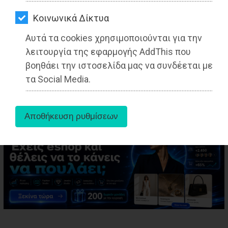
ΑΓΟΡΑΣ
Kοινωνικά Δίκτυα
ΨΙΘΥΡΟΙ
Αυτά τα cookies χρησιμοποιούνται για την
ΑΠΟΣΤΟΛΗ
aboutus
λειτουργία της εφαρμογής AddThis που
ΑΡΘΡΩΝ
βοηθάει την ιστοσελίδα μας να συνδέεται με
τα Social Media.
Tags:
Μαραθώνας
,
ΤΟΠΙΚΗ ΑΥΤΟΔΙΟΙΚΗΣΗ
,