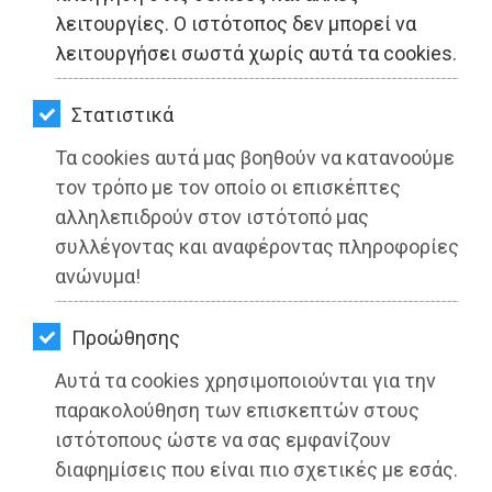
ΚΗΠΟΣ
λειτουργίες. Ο ιστότοπος δεν μπορεί να
λειτουργήσει σωστά χωρίς αυτά τα cookies.
ΥΓΕΙΑ
LIFESTYLE
Στατιστικά
Τα cookies αυτά μας βοηθούν να κατανοούμε
ΤΑΞΙΔΙΑ
ΛΑΪΚΗ ΣΥΣΠΕΙΡΩΣΗ ΜΑΡΑΘΩΝΑ:
τον τρόπο με τον οποίο οι επισκέπτες
Οριστική απόσυρση του νομοσχεδίου
ΕΞΟΔΟΣ
αλληλεπιδρούν στον ιστότοπό μας
- έκτρωμα για τις Λαϊκές Αγορές
συλλέγοντας και αναφέροντας πληροφορίες
ΠΕΡΙΒΑΛΛΟΝ
ανώνυμα!
Διαβάστηκε 3391 φορές
ΚΑΤΟΙΚΙΔΙΟ
Προώθησης
ΑΓΓΕΛΙΕΣ
Αυτά τα cookies χρησιμοποιούνται για την
27-05-2025
ΕΦΗΜΕΡΙΔΕΣ
παρακολούθηση των επισκεπτών στους
Από τo Dimotisnews
ιστότοπους ώστε να σας εμφανίζουν
OΔΗΓΟΣ
διαφημίσεις που είναι πιο σχετικές με εσάς.