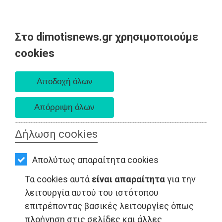
Στο dimotisnews.gr χρησιμοποιούμε
AΡΧΙΚΗ
cookies
Παρασκευή 07 Αυγούστου 2026
ΕΙΔΗΣΕΙΣ
Α. 6:33 πμ - Δ. 8:28 μμ
ΠΟΛΙΤΙΚΗ
ΤΟΠΙΚΗ
ΑΥΤΟΔΙΟΙΚΗΣΗ
Δήλωση cookies
ΟΙΚΟΝΟΜΙΑ
ΤΟΠΙΚΗ ΑΥΤΟΔΙΟΙΚΗΣΗ - Μαραθώνας
Απολύτως απαραίτητα cookies
ΑΘΛΗΤΙΣΜΟΣ
Τα cookies αυτά
είναι απαραίτητα
για την
ΠΟΛΙΤΙΣΜΟΣ
λειτουργία αυτού του ιστότοπου
επιτρέποντας βασικές λειτουργίες όπως
ΣΠΙΤΙ-
πλοήγηση στις σελίδες και άλλες