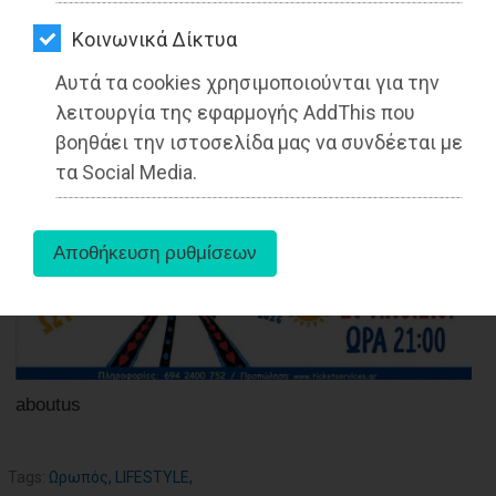
ΑΓΟΡΑΣ
Kοινωνικά Δίκτυα
ΨΙΘΥΡΟΙ
27-05-2025
Αυτά τα cookies χρησιμοποιούνται για την
ΑΠΟΣΤΟΛΗ
Από τo Dimotisnews
λειτουργία της εφαρμογής AddThis που
ΑΡΘΡΩΝ
βοηθάει την ιστοσελίδα μας να συνδέεται με
τα Social Media.
aboutus
Tags:
Ωρωπός
,
LIFESTYLE
,