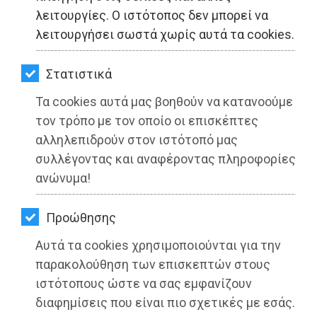
ΚΗΠΟΣ
λειτουργίες. Ο ιστότοπος δεν μπορεί να
λειτουργήσει σωστά χωρίς αυτά τα cookies.
ΥΓΕΙΑ
LIFESTYLE
Στατιστικά
Τα cookies αυτά μας βοηθούν να κατανοούμε
ΤΑΞΙΔΙΑ
τον τρόπο με τον οποίο οι επισκέπτες
ΕΞΟΔΟΣ
αλληλεπιδρούν στον ιστότοπό μας
συλλέγοντας και αναφέροντας πληροφορίες
ΠΕΡΙΒΑΛΛΟΝ
ανώνυμα!
Λαϊκή Συσπείρωση Ωρωπού:
ΚΑΤΟΙΚΙΔΙΟ
Ανατριχιαστικές εικόνες με θύτη την
Προώθησης
ΑΓΓΕΛΙΕΣ
πολιτική της ιδιωτικοποίησης των
Αυτά τα cookies χρησιμοποιούνται για την
υπηρεσιών της δημόσιας υγείας
ΕΦΗΜΕΡΙΔΕΣ
παρακολούθηση των επισκεπτών στους
ιστότοπους ώστε να σας εμφανίζουν
Διαβάστηκε 3961 φορές
OΔΗΓΟΣ
διαφημίσεις που είναι πιο σχετικές με εσάς.