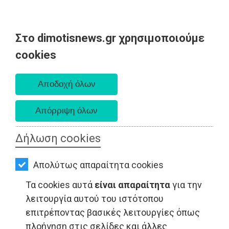
Στο dimotisnews.gr χρησιμοποιούμε
AΡΧΙΚΗ
cookies
Παρασκευή 07 Αυγούστου 2026
ΕΙΔΗΣΕΙΣ
Α. 6:33 πμ - Δ. 8:28 μμ
ΠΟΛΙΤΙΚΗ
ΤΟΠΙΚΗ
ΑΥΤΟΔΙΟΙΚΗΣΗ
Δήλωση cookies
ΟΙΚΟΝΟΜΙΑ
Απολύτως απαραίτητα cookies
ΑΘΛΗΤΙΣΜΟΣ
Τα cookies αυτά
είναι απαραίτητα
για την
ΠΟΛΙΤΙΣΜΟΣ
λειτουργία αυτού του ιστότοπου
επιτρέποντας βασικές λειτουργίες όπως
LIFESTYLE - Ωρωπός
ΣΠΙΤΙ-
πλοήγηση στις σελίδες και άλλες