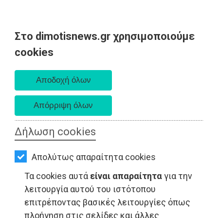
Στο dimotisnews.gr χρησιμοποιούμε
AΡΧΙΚΗ
cookies
Σάββατο 08 Αυγούστου 2026
ΕΙΔΗΣΕΙΣ
Α. 6:34 πμ - Δ. 8:26 μμ
ΠΟΛΙΤΙΚΗ
ΤΟΠΙΚΗ
ΑΥΤΟΔΙΟΙΚΗΣΗ
Δήλωση cookies
ΟΙΚΟΝΟΜΙΑ
Απολύτως απαραίτητα cookies
ΑΘΛΗΤΙΣΜΟΣ
Τα cookies αυτά
είναι απαραίτητα
για την
ΤΟΠΙΚΗ ΑΥΤΟΔΙΟΙΚΗΣΗ - Σπάτα
ΠΟΛΙΤΙΣΜΟΣ
λειτουργία αυτού του ιστότοπου
επιτρέποντας βασικές λειτουργίες όπως
ΣΠΙΤΙ-
πλοήγηση στις σελίδες και άλλες