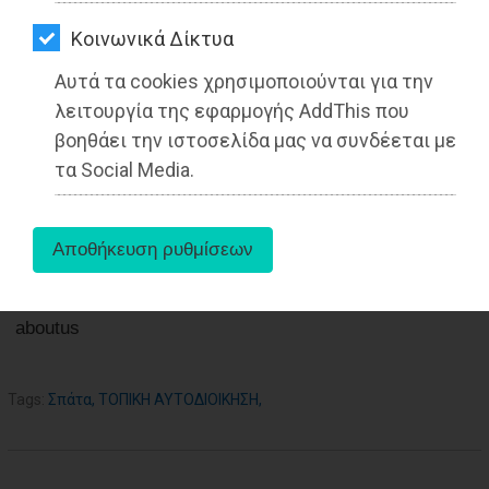
ΑΓΟΡΑΣ
16-10-2022
Από τo Dimotisnews
Kοινωνικά Δίκτυα
ΨΙΘΥΡΟΙ
Αυτά τα cookies χρησιμοποιούνται για την
ΑΠΟΣΤΟΛΗ
λειτουργία της εφαρμογής AddThis που
ΑΡΘΡΩΝ
βοηθάει την ιστοσελίδα μας να συνδέεται με
τα Social Media.
aboutus
Tags:
Σπάτα
,
ΤΟΠΙΚΗ ΑΥΤΟΔΙΟΙΚΗΣΗ
,