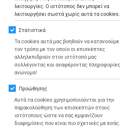
ΚΗΠΟΣ
λειτουργίες. Ο ιστότοπος δεν μπορεί να
λειτουργήσει σωστά χωρίς αυτά τα cookies.
ΥΓΕΙΑ
LIFESTYLE
Στατιστικά
Τα cookies αυτά μας βοηθούν να κατανοούμε
ΤΑΞΙΔΙΑ
τον τρόπο με τον οποίο οι επισκέπτες
ΕΞΟΔΟΣ
αλληλεπιδρούν στον ιστότοπό μας
συλλέγοντας και αναφέροντας πληροφορίες
Λαϊκή Συσπείρωση Σπάτων-
ΠΕΡΙΒΑΛΛΟΝ
ανώνυμα!
Αρτέμιδας: OXI στα virtual Δημοτικά
ΚΑΤΟΙΚΙΔΙΟ
Συμβούλια!
Προώθησης
ΑΓΓΕΛΙΕΣ
Διαβάστηκε 3527 φορές
Αυτά τα cookies χρησιμοποιούνται για την
ΕΦΗΜΕΡΙΔΕΣ
παρακολούθηση των επισκεπτών στους
ιστότοπους ώστε να σας εμφανίζουν
OΔΗΓΟΣ
διαφημίσεις που είναι πιο σχετικές με εσάς.