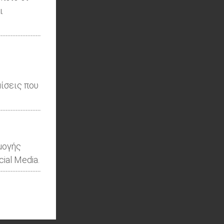
ι
ίσεις που
μογής
ial Media.