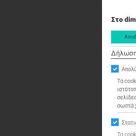
Στο dim
Δήλωση
Απολύ
Τα cook
ιστότοπ
σελίδες
σωστά χ
Στατι
Τα cook