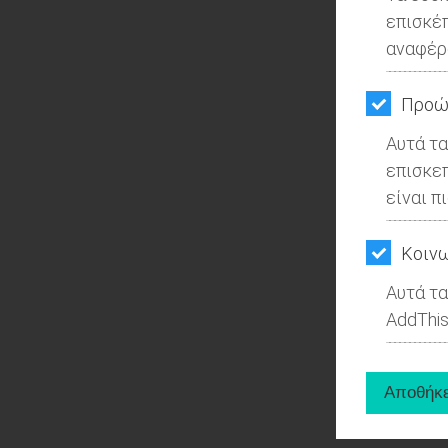
επισκέ
αναφέρ
Προώ
Αυτά τα
επισκε
είναι π
Kοινω
Αυτά τα
AddThis