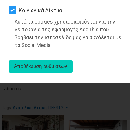
ΑΓΟΡΑΣ
27-05-2025
Από τo Dimotisnews
Kοινωνικά Δίκτυα
ΨΙΘΥΡΟΙ
Αυτά τα cookies χρησιμοποιούνται για την
ΑΠΟΣΤΟΛΗ
λειτουργία της εφαρμογής AddThis που
ΑΡΘΡΩΝ
βοηθάει την ιστοσελίδα μας να συνδέεται με
τα Social Media.
aboutus
Tags:
Ανατολική Αττική
,
LIFESTYLE
,