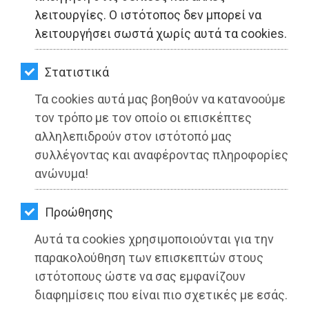
ΚΗΠΟΣ
λειτουργίες. Ο ιστότοπος δεν μπορεί να
λειτουργήσει σωστά χωρίς αυτά τα cookies.
ΥΓΕΙΑ
LIFESTYLE
Στατιστικά
Τα cookies αυτά μας βοηθούν να κατανοούμε
ΤΑΞΙΔΙΑ
τον τρόπο με τον οποίο οι επισκέπτες
ΕΞΟΔΟΣ
αλληλεπιδρούν στον ιστότοπό μας
Λαογραφική Εταιρία Βαρνάβα:
συλλέγοντας και αναφέροντας πληροφορίες
ΠΕΡΙΒΑΛΛΟΝ
Αποτελέσματα του Ευρωπαϊκού
ανώνυμα!
Προγράμματος Erasmus+ «Living
ΚΑΤΟΙΚΙΔΙΟ
Heritage 4 All»
Προώθησης
ΑΓΓΕΛΙΕΣ
Διαβάστηκε 3141 φορές
Αυτά τα cookies χρησιμοποιούνται για την
ΕΦΗΜΕΡΙΔΕΣ
παρακολούθηση των επισκεπτών στους
ιστότοπους ώστε να σας εμφανίζουν
OΔΗΓΟΣ
διαφημίσεις που είναι πιο σχετικές με εσάς.