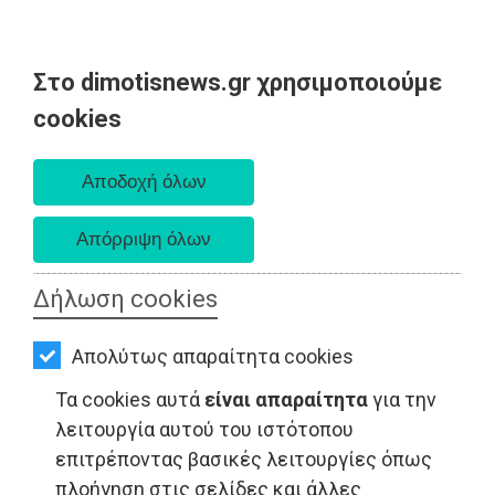
Στο dimotisnews.gr χρησιμοποιούμε
AΡΧΙΚΗ
cookies
Σάββατο 08 Αυγούστου 2026
ΕΙΔΗΣΕΙΣ
Α. 6:34 πμ - Δ. 8:26 μμ
ΠΟΛΙΤΙΚΗ
ΤΟΠΙΚΗ
ΑΥΤΟΔΙΟΙΚΗΣΗ
Δήλωση cookies
ΟΙΚΟΝΟΜΙΑ
LIFESTYLE - Ανατολική Αττική
Απολύτως απαραίτητα cookies
ΑΘΛΗΤΙΣΜΟΣ
Τα cookies αυτά
είναι απαραίτητα
για την
ΠΟΛΙΤΙΣΜΟΣ
λειτουργία αυτού του ιστότοπου
επιτρέποντας βασικές λειτουργίες όπως
ΣΠΙΤΙ-
πλοήγηση στις σελίδες και άλλες