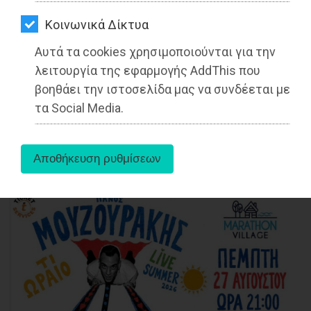
ΑΓΟΡΑΣ
Λάζαρος Καραούλης: 3η Σεπτέμβρη,
Kοινωνικά Δίκτυα
Γιόρτη Δημοκρατίας στο Ζάππειο
ΨΙΘΥΡΟΙ
Αυτά τα cookies χρησιμοποιούνται για την
ΑΠΟΣΤΟΛΗ
Διαβάστηκε 3107 φορές
λειτουργία της εφαρμογής AddThis που
ΑΡΘΡΩΝ
βοηθάει την ιστοσελίδα μας να συνδέεται με
τα Social Media.
01-09-2022
Από τoν Λάζαρος Καραούλης
Μέλος Κεντρικής Πολιτικής Επιτροπής
ΠΑΣΟΚ-Κίνημα Αλλαγής