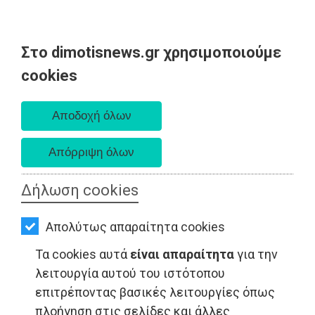
Στο dimotisnews.gr χρησιμοποιούμε
AΡΧΙΚΗ
cookies
Παρασκευή 07 Αυγούστου 2026
ΕΙΔΗΣΕΙΣ
Α. 6:33 πμ - Δ. 8:28 μμ
ΠΟΛΙΤΙΚΗ
ΤΟΠΙΚΗ
ΑΥΤΟΔΙΟΙΚΗΣΗ
Δήλωση cookies
ΟΙΚΟΝΟΜΙΑ
Απολύτως απαραίτητα cookies
ΑΘΛΗΤΙΣΜΟΣ
Τα cookies αυτά
είναι απαραίτητα
για την
ΠΟΛΙΤΙΣΜΟΣ
λειτουργία αυτού του ιστότοπου
επιτρέποντας βασικές λειτουργίες όπως
ΠΟΛΙΤΙΚΗ - Ανατολική Αττική
ΣΠΙΤΙ-
πλοήγηση στις σελίδες και άλλες