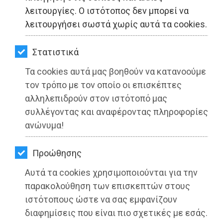
ΚΗΠΟΣ
λειτουργίες. Ο ιστότοπος δεν μπορεί να
λειτουργήσει σωστά χωρίς αυτά τα cookies.
ΥΓΕΙΑ
LIFESTYLE
Στατιστικά
Τα cookies αυτά μας βοηθούν να κατανοούμε
ΤΑΞΙΔΙΑ
τον τρόπο με τον οποίο οι επισκέπτες
ΕΞΟΔΟΣ
αλληλεπιδρούν στον ιστότοπό μας
συλλέγοντας και αναφέροντας πληροφορίες
ΠΕΡΙΒΑΛΛΟΝ
ανώνυμα!
ΚΑΤΟΙΚΙΔΙΟ
Προώθησης
ΑΓΓΕΛΙΕΣ
Αυτά τα cookies χρησιμοποιούνται για την
ΕΦΗΜΕΡΙΔΕΣ
παρακολούθηση των επισκεπτών στους
ιστότοπους ώστε να σας εμφανίζουν
OΔΗΓΟΣ
διαφημίσεις που είναι πιο σχετικές με εσάς.