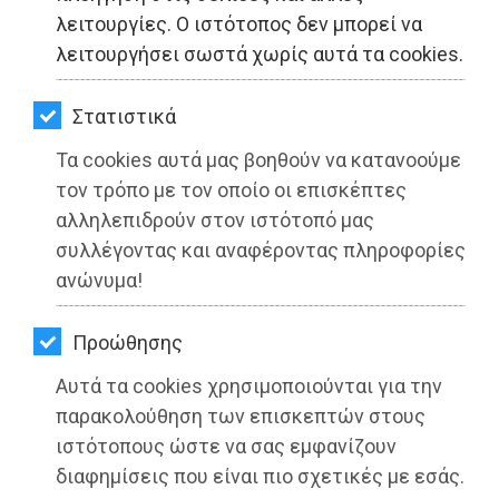
ΚΗΠΟΣ
λειτουργίες. Ο ιστότοπος δεν μπορεί να
λειτουργήσει σωστά χωρίς αυτά τα cookies.
ΥΓΕΙΑ
LIFESTYLE
Στατιστικά
Τα cookies αυτά μας βοηθούν να κατανοούμε
ΤΑΞΙΔΙΑ
τον τρόπο με τον οποίο οι επισκέπτες
Λάζαρος Καραούλης: 4 στα 10
ΕΞΟΔΟΣ
αλληλεπιδρούν στον ιστότοπό μας
νοικοκυριά δεν μπορούν να πάνε
συλλέγοντας και αναφέροντας πληροφορίες
ΠΕΡΙΒΑΛΛΟΝ
διακοπές (βίντεο)
ανώνυμα!
ΚΑΤΟΙΚΙΔΙΟ
Διαβάστηκε 1838 φορές
Προώθησης
ΑΓΓΕΛΙΕΣ
Αυτά τα cookies χρησιμοποιούνται για την
ΕΦΗΜΕΡΙΔΕΣ
παρακολούθηση των επισκεπτών στους
ιστότοπους ώστε να σας εμφανίζουν
22-07-2022
OΔΗΓΟΣ
Από τo Dimotisnews
διαφημίσεις που είναι πιο σχετικές με εσάς.