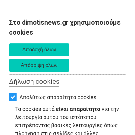
Στο dimotisnews.gr χρησιμοποιούμε
AΡΧΙΚΗ
cookies
Κυριακή 09 Αυγούστου 2026
ΕΙΔΗΣΕΙΣ
Α. 6:35 πμ - Δ. 8:25 μμ
ΠΟΛΙΤΙΚΗ
ΤΟΠΙΚΗ
ΑΥΤΟΔΙΟΙΚΗΣΗ
Δήλωση cookies
ΟΙΚΟΝΟΜΙΑ
Απολύτως απαραίτητα cookies
ΑΘΛΗΤΙΣΜΟΣ
Τα cookies αυτά
είναι απαραίτητα
για την
ΠΟΛΙΤΙΚΗ - Ανατολική Αττική
ΠΟΛΙΤΙΣΜΟΣ
λειτουργία αυτού του ιστότοπου
επιτρέποντας βασικές λειτουργίες όπως
ΣΠΙΤΙ-
πλοήγηση στις σελίδες και άλλες