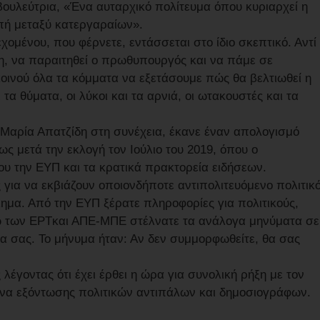
βουλεύτρια, «Ένα αυταρχικό πολίτευμα όπου κυριαρχεί η
πή μεταξύ κατεργαραίων».
χομένου, που φέρνετε, εντάσσεται στο ίδιο σκεπτικό. Αντί
νη, να παραιτηθεί ο πρωθυπουργός και να πάμε σε
κοινού όλα τα κόμματα να εξετάσουμε πώς θα βελτιωθεί η
τα θύματα, οι λύκοι και τα αρνιά, οι ωτακουστές και τα
 Μαρία Απατζίδη στη συνέχεια, έκανε έναν απολογισμό
 μετά την εκλογή τον Ιούλιο του 2019, όπου ο
υ την ΕΥΠ και τα κρατικά πρακτορεία ειδήσεων.
για να εκβιάζουν οποιονδήποτε αντιπολιτευόμενο πολιτικ
μα. Από την ΕΥΠ ξέρατε πληροφορίες για πολιτικούς,
σω των ΕΡΤκαι ΑΠΕ-ΜΠΕ στέλνατε τα ανάλογα μηνύματα σε
α σας. Το μήνυμα ήταν: Αν δεν συμμορφωθείτε, θα σας
 λέγοντας ότι έχει έρθει η ώρα για συνολική ρήξη με τον
ενα εξόντωσης πολιτικών αντιπάλων και δημοσιογράφων.