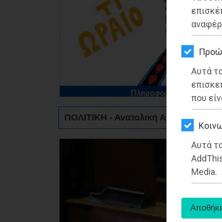
ΚΗΠΟΣ
επισκέ
αναφέρ
ΥΓΕΙΑ
LIFESTYLE
Προώ
Αυτά τ
ΤΑΞΙΔΙΑ
επισκε
ΕΞΟΔΟΣ
που είν
ΠΟΛΙΤΙΚΗ - Ανατολική Αττική
ΠΕΡΙΒΑΛΛΟΝ
Kοινω
ΚΑΤΟΙΚΙΔΙΟ
Αυτά τα
AddThis
ΑΓΓΕΛΙΕΣ
Media.
ΕΦΗΜΕΡΙΔΕΣ
OΔΗΓΟΣ