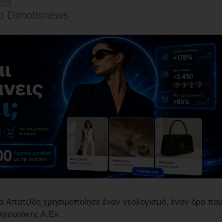
025
o Dimotisnews
ρία Απατζίδη χρησιμοποίησε έναν νεολογισμό, έναν όρο πο
ητσοτάκης Α.Ε».