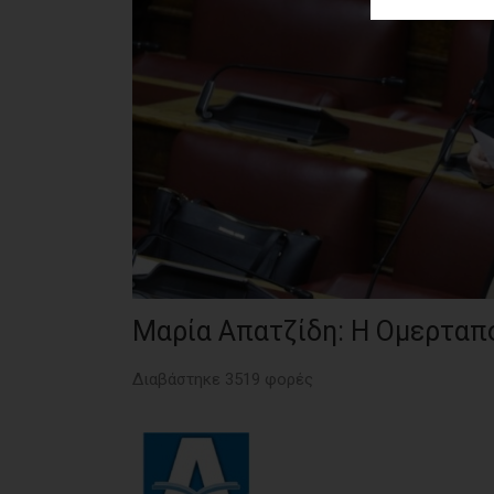
ΑΓΟΡΑΣ
ΨΙΘΥΡΟΙ
ΑΠΟΣΤΟΛΗ
ΑΡΘΡΩΝ
Μαρία Απατζίδη: Η Ομερταπ
Διαβάστηκε 3519 φορές