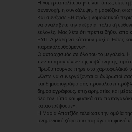
Η «ομερταπολίτευση» είναι όπως είπε η 
συνενοχή, η συγκάλυψη, η μαφιόζικη σιω
Και συνέχισε «Η πράξη νομοθετικού περιε
να αναλάβετε την ακέραια πολιτική ευθύ
εκλογές. Μας λέτε ότι πρέπει δήθεν από 
ΕΥΠ. Δηλαδή να κάτσουν μαζί οι θύτες και 
παρακολουθούμενοι».
Ο αυταρχισμός σε όλο του το μεγαλείο. Η
των πεπραγμένων της κυβέρνησης, αμέσως
Πρωθυπουργός πήρε στο χαρτοφυλάκιό το
«Ώστε να συνεργάζονται οι άνθρωποί σας 
και δημοσιογράφο σάς προκαλέσει πρόβλη
δημοσιογράφους, επιχειρηματίες και μέ
όλο τον Τύπο και φυσικά στα παπαγαλάκι
καταστρέψουμε».
Η Μαρία Απατζίδη τελείωσε την ομιλία της
μνημονιακό ζόφο που παράγει τα φαινόμ