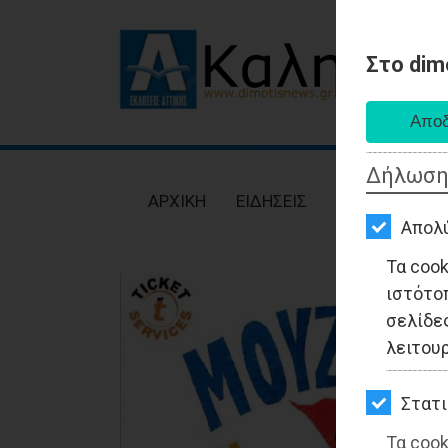
Στο dim
AΡΧΙΚΗ
ΕΙΔΗΣΕΙΣ
Δήλωση
ΠΟΛΙΤΙΚΗ
AΡΧΙΚΗ
ΕΙΔΗΣΕΙΣ
ΠΟΛΙΤΙΚΗ
ΤΟΠΙΚΗ
Απολ
ΑΥΤΟΔΙΟΙΚΗΣΗ
Τα coo
ιστότο
ΟΙΚΟΝΟΜΙΑ
σελίδες
ΑΘΛΗΤΙΣΜΟΣ
λειτου
ΠΟΛΙΤΙΣΜΟΣ
Στατι
ΣΠΙΤΙ-
Τα cook