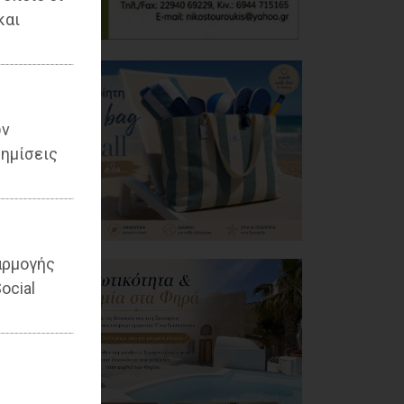
και
ων
ημίσεις
αρμογής
ocial