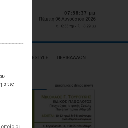
07:58:38 μμ
Πέμπτη 06 Αυγούστου 2026
☼
☾
6:33 πμ -
8:29 μμ
ΥΓΕΙΑ
LIFESTYLE
ΠΕΡΙΒΑΛΛΟΝ
ου
η στις
 οποίο οι