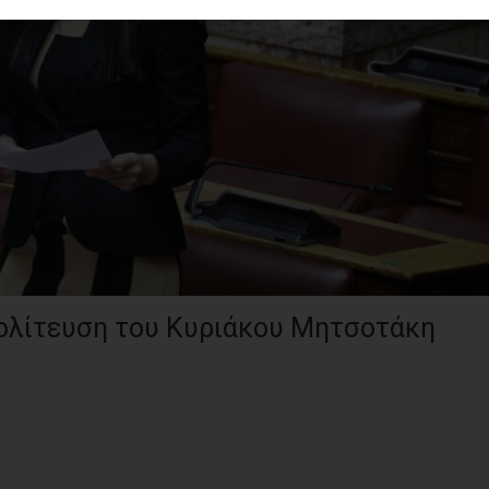
ολίτευση του Κυριάκου Μητσοτάκη