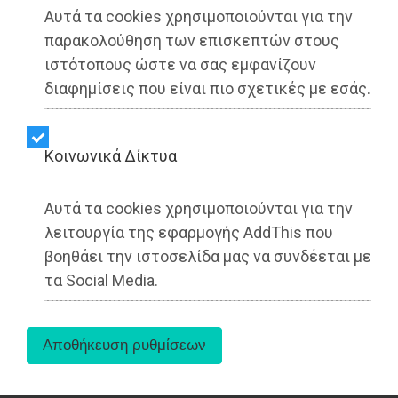
Αυτά τα cookies χρησιμοποιούνται για την
▶️ Ακούστε το κείμενο
παρακολούθηση των επισκεπτών στους
ιστότοπους ώστε να σας εμφανίζουν
διαφημίσεις που είναι πιο σχετικές με εσάς.
Kοινωνικά Δίκτυα
Αυτά τα cookies χρησιμοποιούνται για την
λειτουργία της εφαρμογής AddThis που
βοηθάει την ιστοσελίδα μας να συνδέεται με
τα Social Media.
Η νέα πρωτοβουλία της Δημοτικής Αρχής Τσεβά
για το λεγόμενο «Ψήφισμα για το Master Plan και
τη λειτουργία του Λιμένα Ραφήνας» αποτελεί,