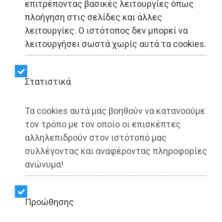
επιτρέποντας βασικές λειτουργίες όπως
πλοήγηση στις σελίδες και άλλες
Master Plan Λιμένα
λειτουργίες. Ο ιστότοπος δεν μπορεί να
Ραφήνας: Η Δημοτική
λειτουργήσει σωστά χωρίς αυτά τα cookies.
Αρχή Τσεβά συνεχίζει με
Στατιστικά
προχειρότητα, καλώντας
τους πολίτες σε ένα
Τα cookies αυτά μας βοηθούν να κατανοούμε
τον τρόπο με τον οποίο οι επισκέπτες
αναποτελεσματικό
αλληλεπιδρούν στον ιστότοπό μας
ψήφισμα
συλλέγοντας και αναφέροντας πληροφορίες
ανώνυμα!
Share:
Προώθησης
Dimotisnews | 08/07/2026 - 20:14