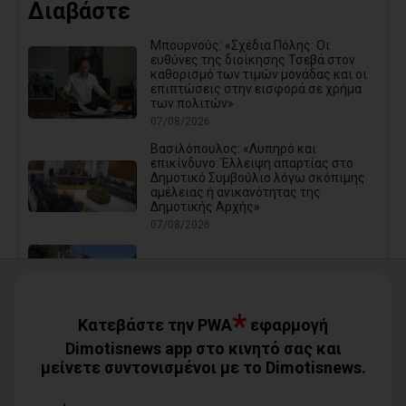
Διαβάστε
Μπουρνούς: «Σχέδια Πόλης: Οι
ευθύνες της διοίκησης Τσεβά στον
καθορισμό των τιμών μονάδας και οι
επιπτώσεις στην εισφορά σε χρήμα
των πολιτών»
07/08/2026
Βασιλόπουλος: «Λυπηρό και
επικίνδυνο: Έλλειψη απαρτίας στο
Δημοτικό Συμβούλιο λόγω σκόπιμης
αμέλειας ή ανικανότητας της
Δημοτικής Αρχής»
07/08/2026
Καρράς για Διοίκηση Αηδόνη:
Παραμύθια και χάντρες προς
Ιθαγενείς... (photos)
*
07/08/2026
Κατεβάστε την PWA
εφαρμογή
Dimotisnews app στο κινητό σας και
μείνετε συντονισμένοι με το Dimotisnews.
Χάρης Δούκας: Η καλύτερή μου να
κατέβει για δήμαρχος ο Μπακογιάννης
(video)