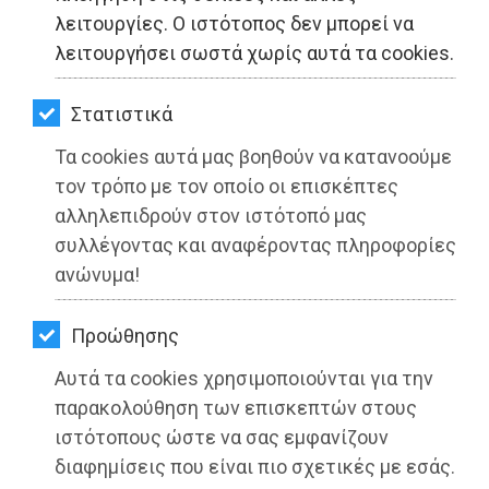
ΚΗΠΟΣ
λειτουργίες. Ο ιστότοπος δεν μπορεί να
λειτουργήσει σωστά χωρίς αυτά τα cookies.
ΥΓΕΙΑ
LIFESTYLE
Στατιστικά
Τα cookies αυτά μας βοηθούν να κατανοούμε
ΤΑΞΙΔΙΑ
τον τρόπο με τον οποίο οι επισκέπτες
ΕΞΟΔΟΣ
αλληλεπιδρούν στον ιστότοπό μας
συλλέγοντας και αναφέροντας πληροφορίες
ΠΕΡΙΒΑΛΛΟΝ
ανώνυμα!
ΚΑΤΟΙΚΙΔΙΟ
Με εισήγηση Πέππα, απαλλαγή του
Προώθησης
ημερήσιου ανταποδοτικού τέλους
ΑΓΓΕΛΙΕΣ
Αυτά τα cookies χρησιμοποιούνται για την
των παραγωγών και πωλητών λαϊκών
ΕΦΗΜΕΡΙΔΕΣ
παρακολούθηση των επισκεπτών στους
αγορών του Μαραθώνα
ιστότοπους ώστε να σας εμφανίζουν
OΔΗΓΟΣ
διαφημίσεις που είναι πιο σχετικές με εσάς.
Διαβάστηκε 3255 φορές