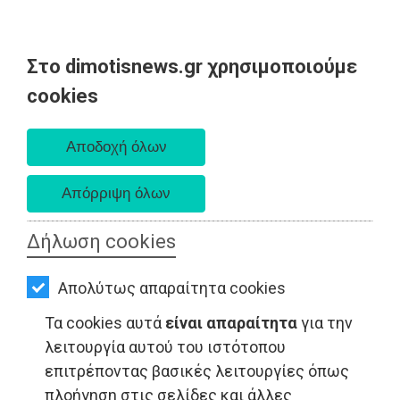
Στο dimotisnews.gr χρησιμοποιούμε
AΡΧΙΚΗ
cookies
Παρασκευή 07 Αυγούστου 2026
ΕΙΔΗΣΕΙΣ
Α. 6:33 πμ - Δ. 8:28 μμ
ΠΟΛΙΤΙΚΗ
ΤΟΠΙΚΗ
ΑΥΤΟΔΙΟΙΚΗΣΗ
Δήλωση cookies
ΟΙΚΟΝΟΜΙΑ
Απολύτως απαραίτητα cookies
ΑΘΛΗΤΙΣΜΟΣ
Τα cookies αυτά
είναι απαραίτητα
για την
ΤΟΠΙΚΗ ΑΥΤΟΔΙΟΙΚΗΣΗ - Μαραθώνας
ΠΟΛΙΤΙΣΜΟΣ
λειτουργία αυτού του ιστότοπου
επιτρέποντας βασικές λειτουργίες όπως
ΣΠΙΤΙ-
πλοήγηση στις σελίδες και άλλες