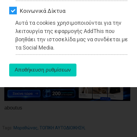
ΑΓΟΡΑΣ
Kοινωνικά Δίκτυα
ΨΙΘΥΡΟΙ
Αυτά τα cookies χρησιμοποιούνται για την
ΑΠΟΣΤΟΛΗ
27-05-2025
λειτουργία της εφαρμογής AddThis που
Από τo Dimotisnews
ΑΡΘΡΩΝ
βοηθάει την ιστοσελίδα μας να συνδέεται με
τα Social Media.
aboutus
Tags:
Μαραθώνας
,
ΤΟΠΙΚΗ ΑΥΤΟΔΙΟΙΚΗΣΗ
,