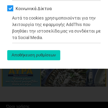
ΑΓΟΡΑΣ
Kοινωνικά Δίκτυα
ΨΙΘΥΡΟΙ
Αυτά τα cookies χρησιμοποιούνται για την
ΑΠΟΣΤΟΛΗ
λειτουργία της εφαρμογής AddThis που
ΑΡΘΡΩΝ
βοηθάει την ιστοσελίδα μας να συνδέεται με
aboutus
τα Social Media.
Tags:
Ραφήνα
,
ΤΟΠΙΚΗ ΑΥΤΟΔΙΟΙΚΗΣΗ
,
Όροι χρήσης