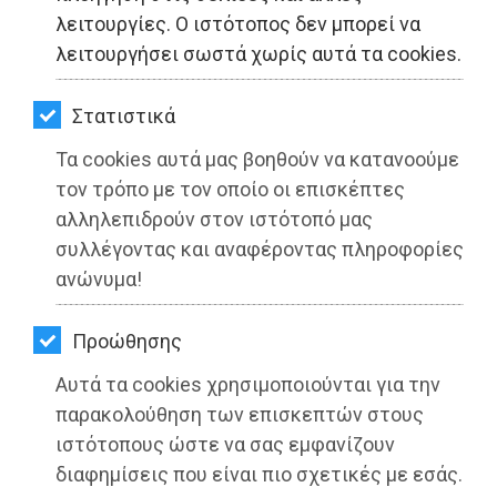
ΚΗΠΟΣ
λειτουργίες. Ο ιστότοπος δεν μπορεί να
λειτουργήσει σωστά χωρίς αυτά τα cookies.
ΥΓΕΙΑ
LIFESTYLE
Στατιστικά
Τα cookies αυτά μας βοηθούν να κατανοούμε
ΤΑΞΙΔΙΑ
Με ομόφωνη απόφαση του το Δ.Σ.
τον τρόπο με τον οποίο οι επισκέπτες
Ραφήνας-Πικερμίου, «φρενάρει» την
ΕΞΟΔΟΣ
αλληλεπιδρούν στον ιστότοπό μας
ανεξέλεγκτη καθημερινή επιβάρυνση
συλλέγοντας και αναφέροντας πληροφορίες
από τις πτήσεις των αεροσκαφών
ΠΕΡΙΒΑΛΛΟΝ
ανώνυμα!
ΚΑΤΟΙΚΙΔΙΟ
Διαβάστηκε 4492 φορές
Προώθησης
ΑΓΓΕΛΙΕΣ
Αυτά τα cookies χρησιμοποιούνται για την
ΕΦΗΜΕΡΙΔΕΣ
παρακολούθηση των επισκεπτών στους
25-06-2021
ιστότοπους ώστε να σας εμφανίζουν
Από τo Dimotisnews
OΔΗΓΟΣ
διαφημίσεις που είναι πιο σχετικές με εσάς.