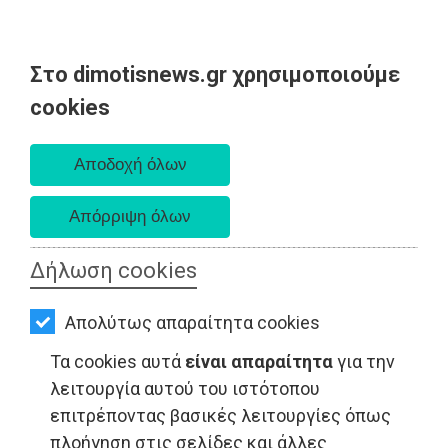
Στο dimotisnews.gr χρησιμοποιούμε
AΡΧΙΚΗ
cookies
Σάββατο 08 Αυγούστου 2026
ΕΙΔΗΣΕΙΣ
Α. 6:34 πμ - Δ. 8:26 μμ
ΠΟΛΙΤΙΚΗ
ΤΟΠΙΚΗ
ΑΥΤΟΔΙΟΙΚΗΣΗ
Δήλωση cookies
ΤΟΠΙΚΗ ΑΥΤΟΔΙΟΙΚΗΣΗ - Ραφήνα
ΟΙΚΟΝΟΜΙΑ
Απολύτως απαραίτητα cookies
ΑΘΛΗΤΙΣΜΟΣ
Τα cookies αυτά
είναι απαραίτητα
για την
ΠΟΛΙΤΙΣΜΟΣ
λειτουργία αυτού του ιστότοπου
επιτρέποντας βασικές λειτουργίες όπως
ΣΠΙΤΙ-
πλοήγηση στις σελίδες και άλλες