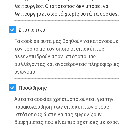
ΚΗΠΟΣ
λειτουργίες. Ο ιστότοπος δεν μπορεί να
λειτουργήσει σωστά χωρίς αυτά τα cookies.
ΥΓΕΙΑ
LIFESTYLE
Στατιστικά
Τα cookies αυτά μας βοηθούν να κατανοούμε
ΤΑΞΙΔΙΑ
τον τρόπο με τον οποίο οι επισκέπτες
ΕΞΟΔΟΣ
αλληλεπιδρούν στον ιστότοπό μας
συλλέγοντας και αναφέροντας πληροφορίες
ΠΕΡΙΒΑΛΛΟΝ
ανώνυμα!
ΚΑΤΟΙΚΙΔΙΟ
Προώθησης
ΑΓΓΕΛΙΕΣ
Αυτά τα cookies χρησιμοποιούνται για την
ΕΦΗΜΕΡΙΔΕΣ
παρακολούθηση των επισκεπτών στους
ιστότοπους ώστε να σας εμφανίζουν
OΔΗΓΟΣ
διαφημίσεις που είναι πιο σχετικές με εσάς.