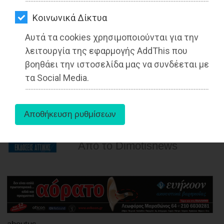
ΑΓΟΡΑΣ
Kοινωνικά Δίκτυα
ΨΙΘΥΡΟΙ
Με το ΧΑΛΚΙΝΟ ΜΕΤΑΛΛΙΟ
Αυτά τα cookies χρησιμοποιούνται για την
επιστρέφει ο Λουκάς Πρωτονοτάριος
ΑΠΟΣΤΟΛΗ
λειτουργία της εφαρμογής AddThis που
από το Λεβερκούζεν
ΑΡΘΡΩΝ
βοηθάει την ιστοσελίδα μας να συνδέεται με
τα Social Media.
Διαβάστηκε 4831 φορές
26-06-2021
Από τo Dimotisnews