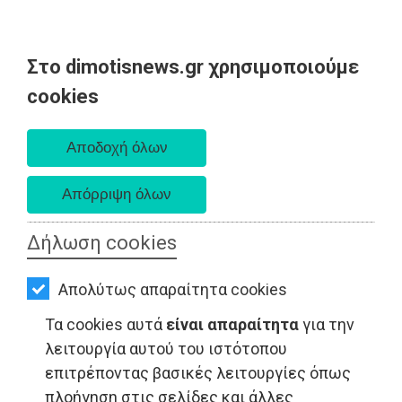
Στο dimotisnews.gr χρησιμοποιούμε
AΡΧΙΚΗ
cookies
Πέμπτη 06 Αυγούστου 2026
ΕΙΔΗΣΕΙΣ
Α. 6:33 πμ - Δ. 8:29 μμ
ΠΟΛΙΤΙΚΗ
ΤΟΠΙΚΗ
ΑΥΤΟΔΙΟΙΚΗΣΗ
Δήλωση cookies
ΟΙΚΟΝΟΜΙΑ
ΑΘΛΗΤΙΣΜΟΣ - Μαραθώνας
Απολύτως απαραίτητα cookies
ΑΘΛΗΤΙΣΜΟΣ
Τα cookies αυτά
είναι απαραίτητα
για την
ΠΟΛΙΤΙΣΜΟΣ
λειτουργία αυτού του ιστότοπου
επιτρέποντας βασικές λειτουργίες όπως
ΣΠΙΤΙ-
πλοήγηση στις σελίδες και άλλες