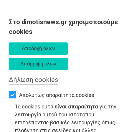
Στο dimotisnews.gr χρησιμοποιούμε
AΡΧΙΚΗ
cookies
Παρασκευή 07 Αυγούστου 2026
ΕΙΔΗΣΕΙΣ
Α. 6:33 πμ - Δ. 8:28 μμ
ΠΟΛΙΤΙΚΗ
ΤΟΠΙΚΗ
ΑΥΤΟΔΙΟΙΚΗΣΗ
Δήλωση cookies
ΟΙΚΟΝΟΜΙΑ
Απολύτως απαραίτητα cookies
ΑΘΛΗΤΙΣΜΟΣ
ΕΙΔΗΣΕΙΣ - Βαρνάβας
Τα cookies αυτά
είναι απαραίτητα
για την
ΠΟΛΙΤΙΣΜΟΣ
λειτουργία αυτού του ιστότοπου
επιτρέποντας βασικές λειτουργίες όπως
ΣΠΙΤΙ-
πλοήγηση στις σελίδες και άλλες