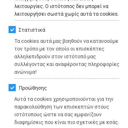
ΚΗΠΟΣ
λειτουργίες. Ο ιστότοπος δεν μπορεί να
λειτουργήσει σωστά χωρίς αυτά τα cookies.
ΥΓΕΙΑ
LIFESTYLE
Στατιστικά
Τα cookies αυτά μας βοηθούν να κατανοούμε
ΤΑΞΙΔΙΑ
τον τρόπο με τον οποίο οι επισκέπτες
ΕΞΟΔΟΣ
αλληλεπιδρούν στον ιστότοπό μας
συλλέγοντας και αναφέροντας πληροφορίες
ΠΕΡΙΒΑΛΛΟΝ
ανώνυμα!
Νέα αποχετευτικά έργα ομβρίων για
την Kοινότητα Βαρνάβα
ΚΑΤΟΙΚΙΔΙΟ
Προώθησης
ΑΓΓΕΛΙΕΣ
Διαβάστηκε 2898 φορές
Αυτά τα cookies χρησιμοποιούνται για την
ΕΦΗΜΕΡΙΔΕΣ
παρακολούθηση των επισκεπτών στους
ιστότοπους ώστε να σας εμφανίζουν
OΔΗΓΟΣ
03-03-2022
διαφημίσεις που είναι πιο σχετικές με εσάς.
Από την Ειρήνη Δελακά