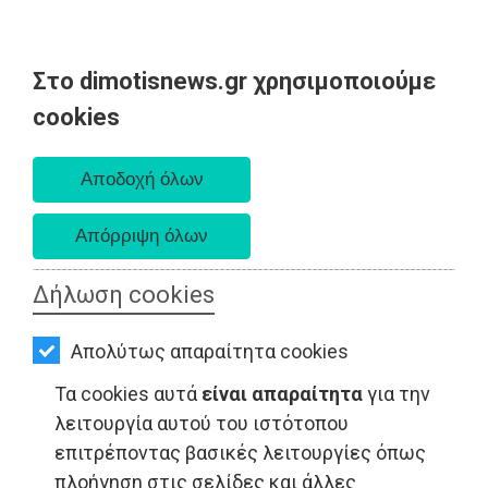
Στο dimotisnews.gr χρησιμοποιούμε
AΡΧΙΚΗ
cookies
Κυριακή 09 Αυγούστου 2026
ΕΙΔΗΣΕΙΣ
Α. 6:35 πμ - Δ. 8:25 μμ
ΠΟΛΙΤΙΚΗ
ΤΟΠΙΚΗ
ΑΥΤΟΔΙΟΙΚΗΣΗ
Δήλωση cookies
ΟΙΚΟΝΟΜΙΑ
Απολύτως απαραίτητα cookies
ΑΘΛΗΤΙΣΜΟΣ
Τα cookies αυτά
είναι απαραίτητα
για την
ΠΟΛΙΤΙΣΜΟΣ
λειτουργία αυτού του ιστότοπου
επιτρέποντας βασικές λειτουργίες όπως
ΤΟΠΙΚΗ ΑΥΤΟΔΙΟΙΚΗΣΗ - Μαραθώνας
ΣΠΙΤΙ-
πλοήγηση στις σελίδες και άλλες