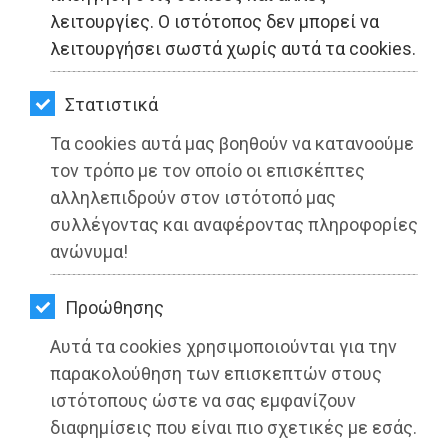
ΚΗΠΟΣ
λειτουργίες. Ο ιστότοπος δεν μπορεί να
λειτουργήσει σωστά χωρίς αυτά τα cookies.
ΥΓΕΙΑ
LIFESTYLE
Στατιστικά
Τα cookies αυτά μας βοηθούν να κατανοούμε
ΤΑΞΙΔΙΑ
τον τρόπο με τον οποίο οι επισκέπτες
ΕΞΟΔΟΣ
αλληλεπιδρούν στον ιστότοπό μας
συλλέγοντας και αναφέροντας πληροφορίες
ΠΕΡΙΒΑΛΛΟΝ
ανώνυμα!
ΚΑΤΟΙΚΙΔΙΟ
Προώθησης
ΑΓΓΕΛΙΕΣ
Αυτά τα cookies χρησιμοποιούνται για την
ΕΦΗΜΕΡΙΔΕΣ
παρακολούθηση των επισκεπτών στους
ιστότοπους ώστε να σας εμφανίζουν
OΔΗΓΟΣ
διαφημίσεις που είναι πιο σχετικές με εσάς.