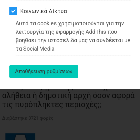
ΑΓΟΡΑΣ
Kοινωνικά Δίκτυα
ΨΙΘΥΡΟΙ
Αυτά τα cookies χρησιμοποιούνται για την
ΑΠΟΣΤΟΛΗ
λειτουργία της εφαρμογής AddThis που
ΑΡΘΡΩΝ
βοηθάει την ιστοσελίδα μας να συνδέεται με
τα Social Media.
Νίκος Χατζηγιάννης: Τι πέτυχε
αλήθεια ή δημοτική αρχή όσον αφορά
τις πυρόπληκτες περιοχές;;
Διαβάστηκε 3721 φορές