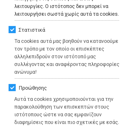
ΚΗΠΟΣ
λειτουργίες. Ο ιστότοπος δεν μπορεί να
λειτουργήσει σωστά χωρίς αυτά τα cookies.
ΥΓΕΙΑ
LIFESTYLE
Στατιστικά
Τα cookies αυτά μας βοηθούν να κατανοούμε
ΤΑΞΙΔΙΑ
τον τρόπο με τον οποίο οι επισκέπτες
ΕΞΟΔΟΣ
αλληλεπιδρούν στον ιστότοπό μας
συλλέγοντας και αναφέροντας πληροφορίες
Ο Βαγγέλης Μπουρνούς στην
ΠΕΡΙΒΑΛΛΟΝ
ανώνυμα!
ΕΡΤopen
ΚΑΤΟΙΚΙΔΙΟ
Διαβάστηκε 4121 φορές
Προώθησης
ΑΓΓΕΛΙΕΣ
Αυτά τα cookies χρησιμοποιούνται για την
ΕΦΗΜΕΡΙΔΕΣ
παρακολούθηση των επισκεπτών στους
ιστότοπους ώστε να σας εμφανίζουν
27-05-2025
OΔΗΓΟΣ
διαφημίσεις που είναι πιο σχετικές με εσάς.
Από τo Dimotisnews