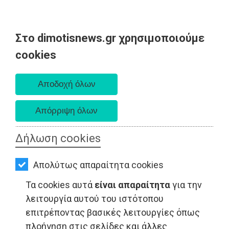
Στο dimotisnews.gr χρησιμοποιούμε
AΡΧΙΚΗ
cookies
Σάββατο 08 Αυγούστου 2026
ΕΙΔΗΣΕΙΣ
Α. 6:34 πμ - Δ. 8:26 μμ
ΠΟΛΙΤΙΚΗ
ΤΟΠΙΚΗ
ΑΥΤΟΔΙΟΙΚΗΣΗ
Δήλωση cookies
ΟΙΚΟΝΟΜΙΑ
Απολύτως απαραίτητα cookies
ΑΘΛΗΤΙΣΜΟΣ
Τα cookies αυτά
είναι απαραίτητα
για την
ΠΟΛΙΤΙΣΜΟΣ
λειτουργία αυτού του ιστότοπου
επιτρέποντας βασικές λειτουργίες όπως
ΤΟΠΙΚΗ ΑΥΤΟΔΙΟΙΚΗΣΗ - Ραφήνα
ΣΠΙΤΙ-
πλοήγηση στις σελίδες και άλλες