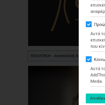
ΚΗΠΟΣ
επισκέ
αναφέρ
ΥΓΕΙΑ
LIFESTYLE
Προώ
Αυτά τ
ΤΑΞΙΔΙΑ
επισκε
ΕΞΟΔΟΣ
που είν
ΠΟΛΙΤΙΚΗ - Ανατολική Αττική
ΠΕΡΙΒΑΛΛΟΝ
Kοινω
ΚΑΤΟΙΚΙΔΙΟ
Αυτά τα
AddThis
ΑΓΓΕΛΙΕΣ
Media.
ΕΦΗΜΕΡΙΔΕΣ
OΔΗΓΟΣ