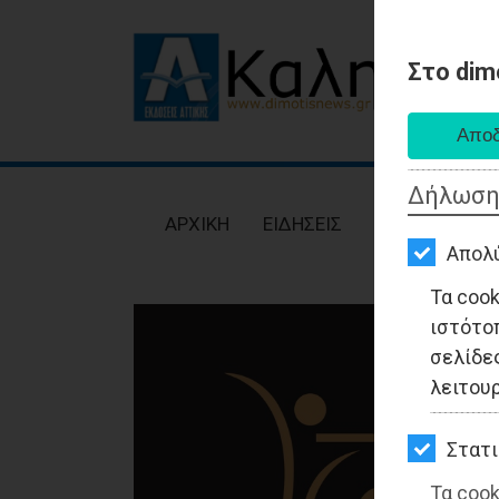
Στο dim
AΡΧΙΚΗ
ΕΙΔΗΣΕΙΣ
Δήλωση
ΠΟΛΙΤΙΚΗ
AΡΧΙΚΗ
ΕΙΔΗΣΕΙΣ
ΠΟΛΙΤΙΚΗ
ΤΟΠΙΚΗ
Απολ
ΑΥΤΟΔΙΟΙΚΗΣΗ
Τα coo
ιστότο
ΟΙΚΟΝΟΜΙΑ
σελίδες
ΑΘΛΗΤΙΣΜΟΣ
λειτου
ΠΟΛΙΤΙΣΜΟΣ
Στατι
ΣΠΙΤΙ-
Τα cook