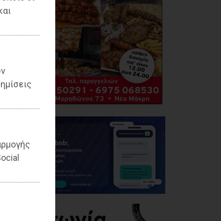
και
ων
ημίσεις
αρμογής
ocial