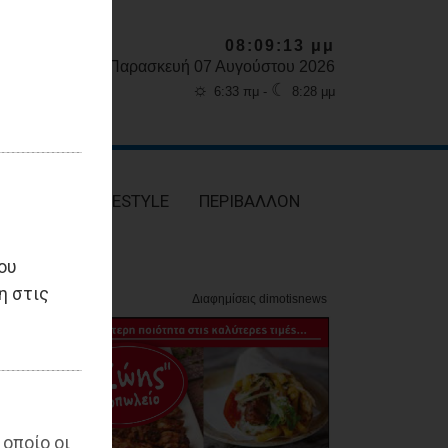
08:09:15 μμ
Παρασκευή 07 Αυγούστου 2026
☼
☾
6:33 πμ -
8:28 μμ
ΥΓΕΙΑ
LIFESTYLE
ΠΕΡΙΒΑΛΛΟΝ
ου
η στις
 οποίο οι