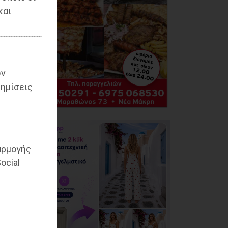
και
ων
ημίσεις
αρμογής
ocial