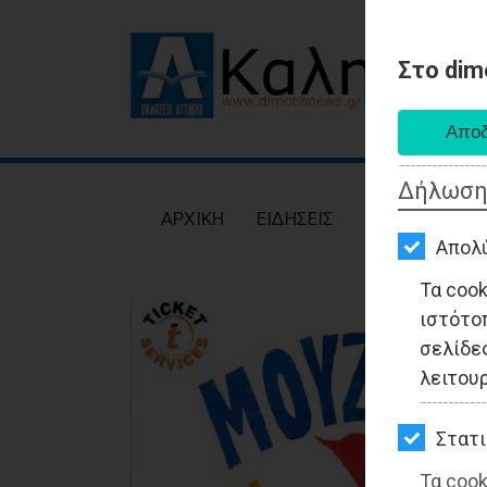
Στο dim
AΡΧΙΚΗ
ΕΙΔΗΣΕΙΣ
Δήλωση
ΠΟΛΙΤΙΚΗ
AΡΧΙΚΗ
ΕΙΔΗΣΕΙΣ
ΠΟΛΙΤΙΚΗ
ΤΟΠΙΚΗ
Απολ
ΑΥΤΟΔΙΟΙΚΗΣΗ
Τα coo
ιστότο
ΟΙΚΟΝΟΜΙΑ
σελίδες
ΑΘΛΗΤΙΣΜΟΣ
λειτου
ΠΟΛΙΤΙΣΜΟΣ
Στατι
ΣΠΙΤΙ-
Τα cook