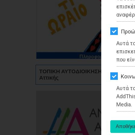
ΚΗΠΟΣ
επισκέ
αναφέρ
ΥΓΕΙΑ
LIFESTYLE
Προώ
Αυτά τ
ΤΑΞΙΔΙΑ
επισκε
ΕΞΟΔΟΣ
που είν
ΤΟΠΙΚΗ ΑΥΤΟΔΙΟΙΚΗΣΗ - Περιφέρει
ΠΕΡΙΒΑΛΛΟΝ
Kοινω
Αττικής
ΚΑΤΟΙΚΙΔΙΟ
Αυτά τα
AddThis
ΑΓΓΕΛΙΕΣ
Media.
ΕΦΗΜΕΡΙΔΕΣ
OΔΗΓΟΣ